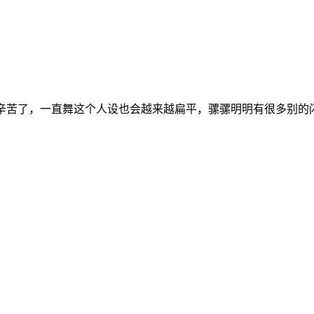
饭真的辛苦了，一直舞这个人设也会越来越扁平，骡骡明明有很多别