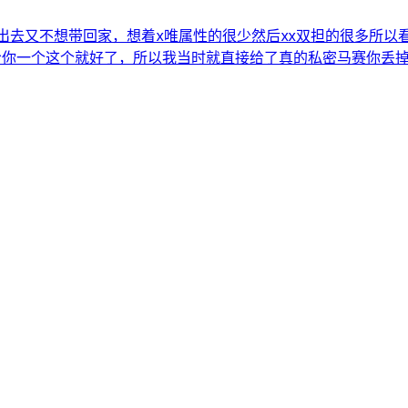
出去又不想带回家，想着x唯属性的很少然后xx双担的很多所以
给你一个这个就好了，所以我当时就直接给了真的私密马赛你丢