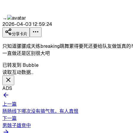
→
2026-04-03 12:59:24
分享卡片
只知道骡骡成天练breaking跳舞累得要死还要给队友做
一直做还是区别很大吧
已转发到 Bubble
读取互动数据…
ADS
上一篇
肠肠线下哪次没有搞气氛，有人真恨
下一篇
男骸子雄竞中