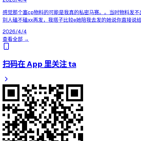
感觉那个塞cp物料的可能是我真的私密马赛。。当时物料发不
别人磕不磕xx再发，我搭子比较e她陪我去发的她说你直接说
2026/4/4
查看全部 →
扫码在 App 里关注 ta