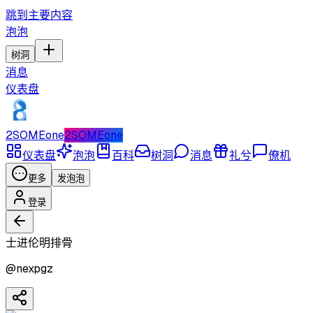
跳到主要内容
泡泡
树洞
消息
仪表盘
2SOMEone
2SOMEone
仪表盘
泡泡
百科
树洞
消息
礼兮
僚机
更多
发泡泡
登录
士进伦明排骨
@
nexpgz