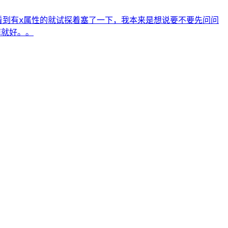
看到有x属性的就试探着塞了一下，我本来是想说要不要先问问
掉就好。。