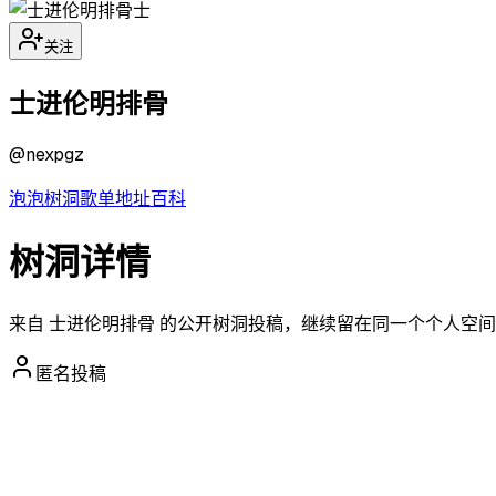
士
关注
士进伦明排骨
@
nexpgz
泡泡
树洞
歌单
地址
百科
树洞详情
来自 士进伦明排骨 的公开树洞投稿，继续留在同一个个人空
匿名投稿