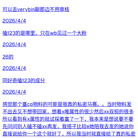
可以去verybin聊那边不用审核
2026/4/4
嗑123的是哪里，只在wb见过一个大粉
2026/4/4
26的
2026/4/4
同好奇嗑123的成分
2026/4/4
感觉那个塞cp物料的可能是我真的私密马赛。。当时物料发
不出去又不想带回家，想着x唯属性的很少然后xx双担的很多
所以看到有x属性的就试探着塞了一下，我本来是想说要不要
先问问别人磕不磕xx再发，我搭子比较e她陪我去发的她说你
直接说给你一个这个就好了，所以我当时就直接给了真的私密