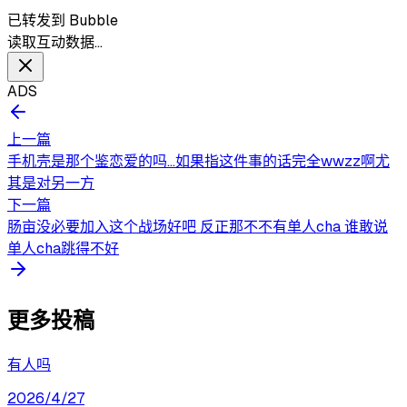
已转发到 Bubble
读取互动数据…
ADS
上一篇
手机壳是那个鉴恋爱的吗…如果指这件事的话完全wwzz啊尤
其是对另一方
下一篇
肠亩没必要加入这个战场好吧 反正那不不有单人cha 谁敢说
单人cha跳得不好
更多投稿
有人吗
2026/4/27