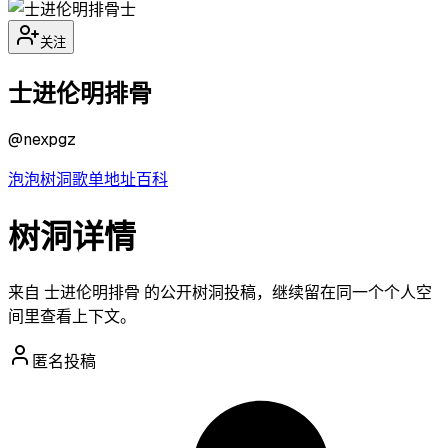
士
关注
士进伦明排骨
@
nexpgz
泡泡
树洞
歌单
地址
百科
树洞详情
来自 士进伦明排骨 的公开树洞投稿，继续留在同一个个人空
间里查看上下文。
匿名投稿