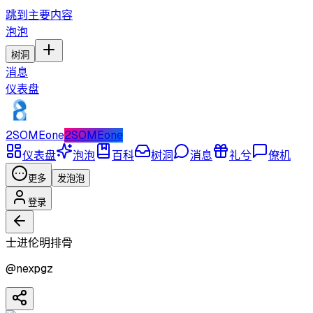
跳到主要内容
泡泡
树洞
消息
仪表盘
2SOMEone
2SOMEone
仪表盘
泡泡
百科
树洞
消息
礼兮
僚机
更多
发泡泡
登录
士进伦明排骨
@
nexpgz