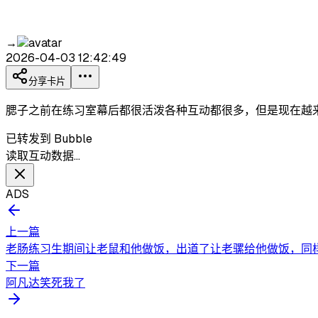
→
2026-04-03 12:42:49
分享卡片
腮子之前在练习室幕后都很活泼各种互动都很多，但是现在越
已转发到 Bubble
读取互动数据…
ADS
上一篇
老肠练习生期间让老鼠和他做饭，出道了让老骡给他做饭，同
下一篇
阿凡达笑死我了