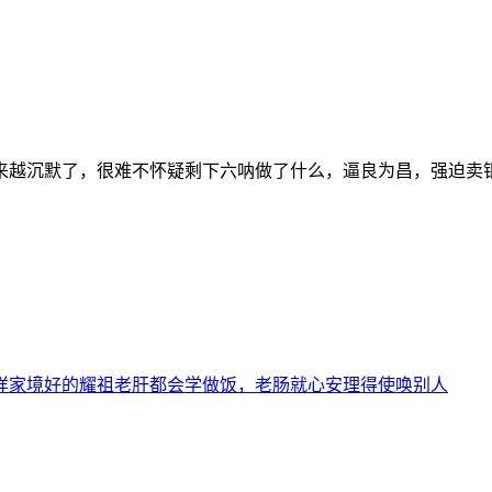
来越沉默了，很难不怀疑剩下六呐做了什么，逼良为昌，强迫卖
样家境好的耀祖老肝都会学做饭，老肠就心安理得使唤别人