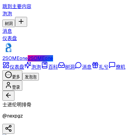
跳到主要内容
泡泡
树洞
消息
仪表盘
2SOMEone
2SOMEone
仪表盘
泡泡
百科
树洞
消息
礼兮
僚机
更多
发泡泡
登录
士进伦明排骨
@
nexpgz