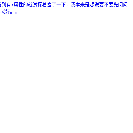
看到有x属性的就试探着塞了一下，我本来是想说要不要先问问
掉就好。。