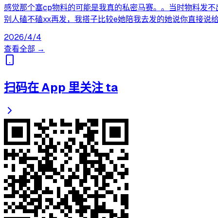
感觉那个塞cp物料的可能是我真的私密马赛。。当时物料发不
别人磕不磕xx再发，我搭子比较e她陪我去发的她说你直接说
2026/4/4
查看全部 →
扫码在 App 里关注 ta