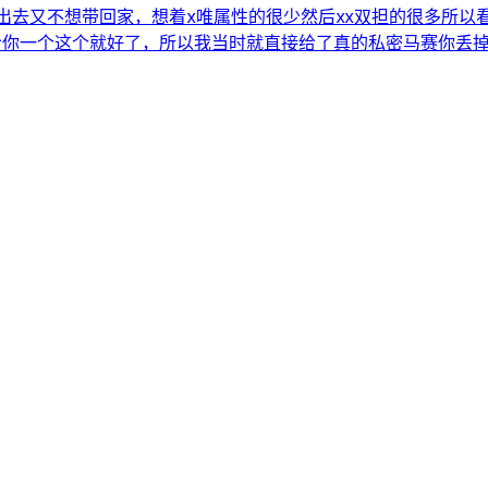
出去又不想带回家，想着x唯属性的很少然后xx双担的很多所以
给你一个这个就好了，所以我当时就直接给了真的私密马赛你丢