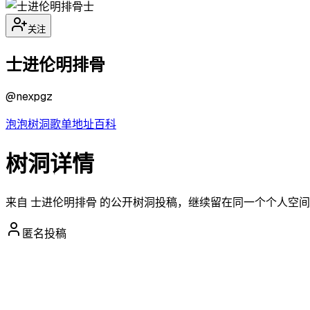
士
关注
士进伦明排骨
@
nexpgz
泡泡
树洞
歌单
地址
百科
树洞详情
来自 士进伦明排骨 的公开树洞投稿，继续留在同一个个人空
匿名投稿