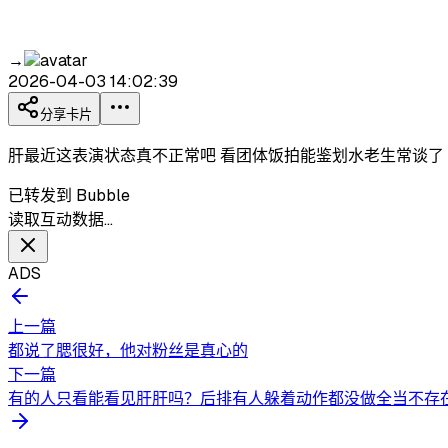
→
2026-04-03 14:02:39
分享卡片
肝最近这表演状态真不正常吧 看团体饭拍能鉴划水老生常谈了 
已转发到 Bubble
读取互动数据…
ADS
上一篇
都说了腮很好，他对粉丝是真心的
下一篇
有的人只看能看见肝肝吗？后排有人躲着动作都没做全当不存