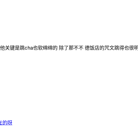
他关键是跳cha也软绵绵的 除了那不不 德饭店的咒文跳得也很明
在的呀