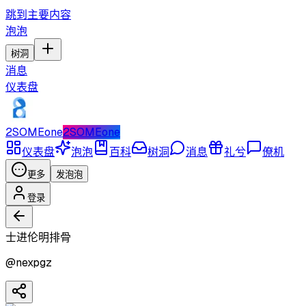
跳到主要内容
泡泡
树洞
消息
仪表盘
2SOMEone
2SOMEone
仪表盘
泡泡
百科
树洞
消息
礼兮
僚机
更多
发泡泡
登录
士进伦明排骨
@
nexpgz