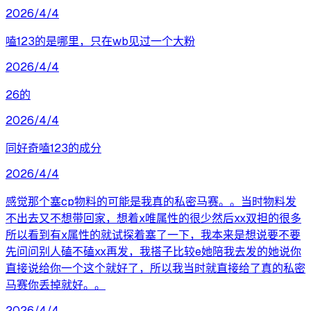
2026/4/4
嗑123的是哪里，只在wb见过一个大粉
2026/4/4
26的
2026/4/4
同好奇嗑123的成分
2026/4/4
感觉那个塞cp物料的可能是我真的私密马赛。。当时物料发
不出去又不想带回家，想着x唯属性的很少然后xx双担的很多
所以看到有x属性的就试探着塞了一下，我本来是想说要不要
先问问别人磕不磕xx再发，我搭子比较e她陪我去发的她说你
直接说给你一个这个就好了，所以我当时就直接给了真的私密
马赛你丢掉就好。。
2026/4/4