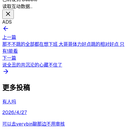
读取互动数据…
ADS
上一篇
那不不跳的全部都在想下班 大哥哥体力好点跳的相对好点 只
有1能看
下一篇
说全丑的共沉沦的心藏不住了
更多投稿
有人吗
2026/4/27
可以去verybin聊那边不用审核