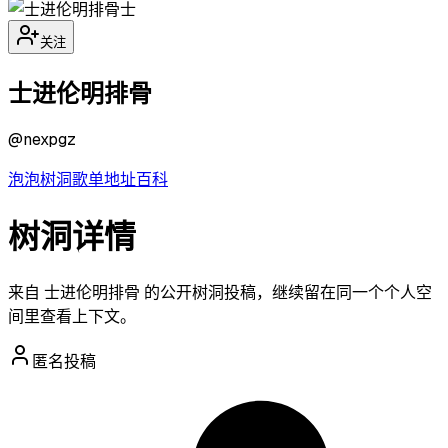
士
关注
士进伦明排骨
@
nexpgz
泡泡
树洞
歌单
地址
百科
树洞详情
来自 士进伦明排骨 的公开树洞投稿，继续留在同一个个人空
间里查看上下文。
匿名投稿