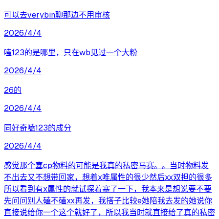
可以去verybin聊那边不用审核
2026/4/4
嗑123的是哪里，只在wb见过一个大粉
2026/4/4
26的
2026/4/4
同好奇嗑123的成分
2026/4/4
感觉那个塞cp物料的可能是我真的私密马赛。。当时物料发
不出去又不想带回家，想着x唯属性的很少然后xx双担的很多
所以看到有x属性的就试探着塞了一下，我本来是想说要不要
先问问别人磕不磕xx再发，我搭子比较e她陪我去发的她说你
直接说给你一个这个就好了，所以我当时就直接给了真的私密