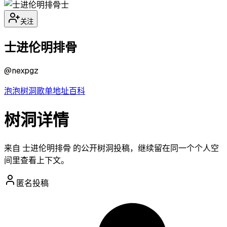
士
关注
士进伦明排骨
@
nexpgz
泡泡
树洞
歌单
地址
百科
树洞详情
来自 士进伦明排骨 的公开树洞投稿，继续留在同一个个人空
间里查看上下文。
匿名投稿