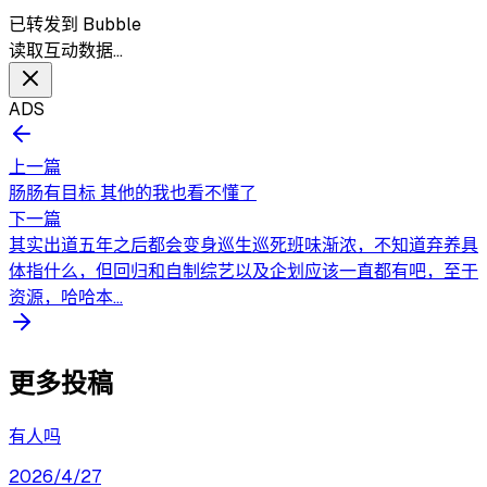
已转发到 Bubble
读取互动数据…
ADS
上一篇
肠肠有目标 其他的我也看不懂了
下一篇
其实出道五年之后都会变身巡生巡死班味渐浓，不知道弃养具
体指什么，但回归和自制综艺以及企划应该一直都有吧，至于
资源，哈哈本...
更多投稿
有人吗
2026/4/27