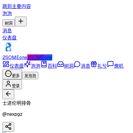
跳到主要内容
泡泡
树洞
消息
仪表盘
2SOMEone
2SOMEone
仪表盘
泡泡
百科
树洞
消息
礼兮
僚机
更多
发泡泡
登录
士进伦明排骨
@
nexpgz