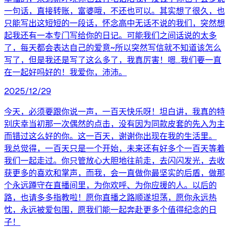
一句话，直接转账，富婆哦，不还也可以。其实想了很久，也
只能写出这短短的一段话，怀念高中无话不说的我们，突然想
起我还有一本专门写给你的日记。可能我们之间话说的太多
了，每天都会表达自己的爱意~所以突然写信就不知道该怎么
写了，但是我还是写了这么多了，我真厉害！嗯…我们要一直
在一起好吗好的！我爱你，沛沛。
2025/12/29
今天，必须要跟你说一声，一百天快乐呀！坦白讲，我真的特
别庆幸当初那一次偶然的点击，没有因为同款皮套的先入为主
而错过这么好的你。这一百天，谢谢你出现在我的生活里。
我总觉得，一百天只是一个开始，未来还有好多个一百天等着
我们一起走过。你只管放心大胆地往前走，去闪闪发光，去收
获更多的喜欢和掌声，而我，会一直做你最坚实的后盾，做那
个永远蹲守在直播间里，为你欢呼、为你应援的人。以后的
路，也请多多指教啦！愿你直播之路顺遂坦荡，愿你永远热
忱，永远被爱包围，愿我们能一起奔赴更多个值得纪念的日
子！