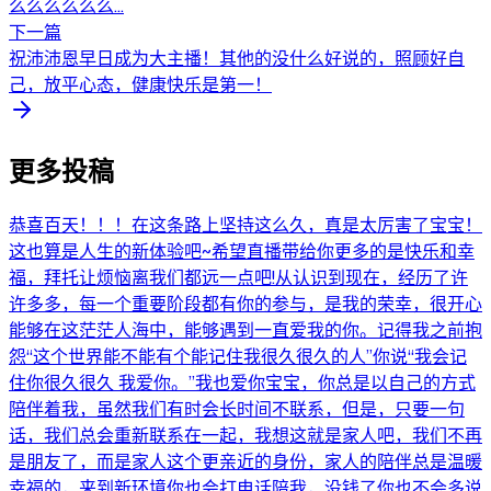
么么么么么么...
下一篇
祝沛沛恩早日成为大主播！其他的没什么好说的，照顾好自
己，放平心态，健康快乐是第一！
更多投稿
恭喜百天！！！在这条路上坚持这么久，真是太厉害了宝宝！
这也算是人生的新体验吧~希望直播带给你更多的是快乐和幸
福，拜托让烦恼离我们都远一点吧!从认识到现在，经历了许
许多多，每一个重要阶段都有你的参与，是我的荣幸，很开心
能够在这茫茫人海中，能够遇到一直爱我的你。记得我之前抱
怨“这个世界能不能有个能记住我很久很久的人”你说“我会记
住你很久很久 我爱你。”我也爱你宝宝，你总是以自己的方式
陪伴着我，虽然我们有时会长时间不联系，但是，只要一句
话，我们总会重新联系在一起，我想这就是家人吧，我们不再
是朋友了，而是家人这个更亲近的身份，家人的陪伴总是温暖
幸福的，来到新环境你也会打电话陪我，没钱了你也不会多说