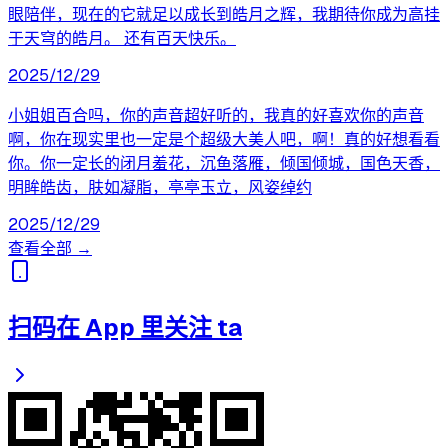
眼陪伴，现在的它就足以成长到皓月之辉，我期待你成为高挂
于天穹的皓月。 还有百天快乐。
2025/12/29
小姐姐百合吗，你的声音超好听的，我真的好喜欢你的声音
啊，你在现实里也一定是个超级大美人吧，啊！真的好想看看
你。你一定长的闭月羞花，沉鱼落雁，倾国倾城，国色天香，
明眸皓齿，肤如凝脂，亭亭玉立，风姿绰约
2025/12/29
查看全部 →
扫码在 App 里关注 ta