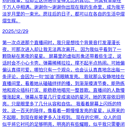
别的故事，但却让这份陪伴变得无比的真切。 何其有幸能在
千万人中相遇。谢谢你～谢谢你出现在我的生命里，成为我平
淡岁月里的一束光。愿往后的日子，都可以在各自的生活中熠
熠生辉。
2025/12/29
第一次点进那个直播间时，我只是想找个背景音打发漫漫长
夜，可那次进入却让我无法再次离开。 因为我似乎看到了一
颗隐秘在黑夜的星星。 屏幕里的虚拟形象还带着些生涩，说
话时会不小心卡壳，弹幕稀稀拉拉，撑不起半点热闹。可她偏
偏认真得可爱，哪怕只有一个观众，也会认认真真地念出每一
条评论，会因为一句“加油”而眼睛发亮。 我就那么安静地挂在
直播间里，看着她从磕磕绊绊的播，到渐渐摸清节奏，能熟练
地和观众插科打诨，能稳稳地唱完一整首歌。直播间的人数慢
慢涨起来，弹幕从零星几行变成滚动的星河，她的笑容依旧明
亮，只是眼里多了几分从容和自信。 我看着屏幕上闪烁的特
效，这一百天的陪伴，像看着一颗慢慢发亮的星星，从原来的
不起眼，到现在能被更多人注视到。 现在的它啊，众人的目
似乎将它衬托的足够明亮，明亮的有些耀眼，似乎我只需要闭