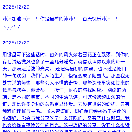
2025/12/29
沛沛加油沛沛！！你是最棒的沛沛！！百天快乐沛沛！！
₍˄·͈༝·͈˄*₎◞ ̑̑
2025/12/29
用键盘写下这些话时，窗外的风夹杂着雪花正在飘荡，到你的
存在试这微风也多了一些几分暖意，就像认识你以来的每一
天，都满是活泼的光亮。 还记得最初的偶遇，也不过是随口
的一句欢迎，我们便从陌生人，慢慢变成了陌熟人。那些我无
处言说的烦恼，那些旁人不懂的奇怪，那些深夜里突如其来的
低落与欢喜，你会都一一接住，耐心的与我回应。 网络的两
端，是不同的城市、不同的生活轨迹，可这份跨越山海的情
谊，却比许多身边的关系更显珍贵。它没有世俗的纷扰，只有
纯粹的理解与共鸣。 虽未曾谋面，却好像已经熟悉了彼此的
小癖好，你会与我分享吃了什么好吃的，又有了什么趣事。我
也会给你看夜晚皎洁的月光。这些琐碎的分享，没有什么很特