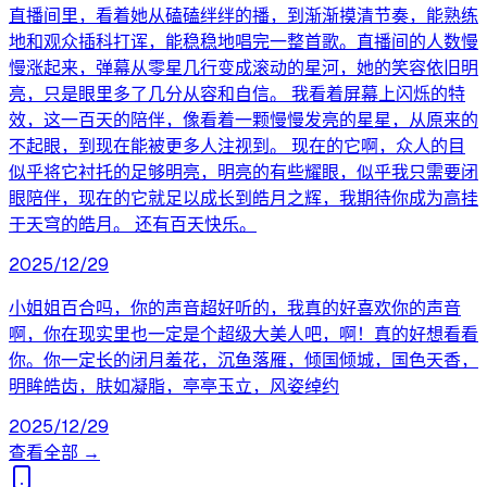
直播间里，看着她从磕磕绊绊的播，到渐渐摸清节奏，能熟练
地和观众插科打诨，能稳稳地唱完一整首歌。直播间的人数慢
慢涨起来，弹幕从零星几行变成滚动的星河，她的笑容依旧明
亮，只是眼里多了几分从容和自信。 我看着屏幕上闪烁的特
效，这一百天的陪伴，像看着一颗慢慢发亮的星星，从原来的
不起眼，到现在能被更多人注视到。 现在的它啊，众人的目
似乎将它衬托的足够明亮，明亮的有些耀眼，似乎我只需要闭
眼陪伴，现在的它就足以成长到皓月之辉，我期待你成为高挂
于天穹的皓月。 还有百天快乐。
2025/12/29
小姐姐百合吗，你的声音超好听的，我真的好喜欢你的声音
啊，你在现实里也一定是个超级大美人吧，啊！真的好想看看
你。你一定长的闭月羞花，沉鱼落雁，倾国倾城，国色天香，
明眸皓齿，肤如凝脂，亭亭玉立，风姿绰约
2025/12/29
查看全部 →