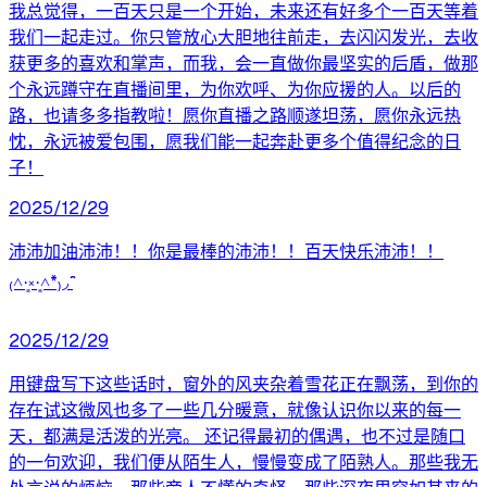
我总觉得，一百天只是一个开始，未来还有好多个一百天等着
我们一起走过。你只管放心大胆地往前走，去闪闪发光，去收
获更多的喜欢和掌声，而我，会一直做你最坚实的后盾，做那
个永远蹲守在直播间里，为你欢呼、为你应援的人。以后的
路，也请多多指教啦！愿你直播之路顺遂坦荡，愿你永远热
忱，永远被爱包围，愿我们能一起奔赴更多个值得纪念的日
子！
2025/12/29
沛沛加油沛沛！！你是最棒的沛沛！！百天快乐沛沛！！
₍˄·͈༝·͈˄*₎◞ ̑̑
2025/12/29
用键盘写下这些话时，窗外的风夹杂着雪花正在飘荡，到你的
存在试这微风也多了一些几分暖意，就像认识你以来的每一
天，都满是活泼的光亮。 还记得最初的偶遇，也不过是随口
的一句欢迎，我们便从陌生人，慢慢变成了陌熟人。那些我无