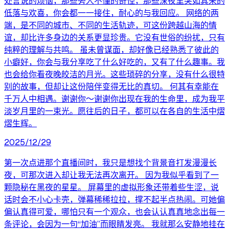
处言说的烦恼，那些旁人不懂的奇怪，那些深夜里突如其来的
低落与欢喜，你会都一一接住，耐心的与我回应。 网络的两
端，是不同的城市、不同的生活轨迹，可这份跨越山海的情
谊，却比许多身边的关系更显珍贵。它没有世俗的纷扰，只有
纯粹的理解与共鸣。 虽未曾谋面，却好像已经熟悉了彼此的
小癖好，你会与我分享吃了什么好吃的，又有了什么趣事。我
也会给你看夜晚皎洁的月光。这些琐碎的分享，没有什么很特
别的故事，但却让这份陪伴变得无比的真切。 何其有幸能在
千万人中相遇。谢谢你～谢谢你出现在我的生命里，成为我平
淡岁月里的一束光。愿往后的日子，都可以在各自的生活中熠
熠生辉。
2025/12/29
第一次点进那个直播间时，我只是想找个背景音打发漫漫长
夜，可那次进入却让我无法再次离开。 因为我似乎看到了一
颗隐秘在黑夜的星星。 屏幕里的虚拟形象还带着些生涩，说
话时会不小心卡壳，弹幕稀稀拉拉，撑不起半点热闹。可她偏
偏认真得可爱，哪怕只有一个观众，也会认认真真地念出每一
条评论，会因为一句“加油”而眼睛发亮。 我就那么安静地挂在