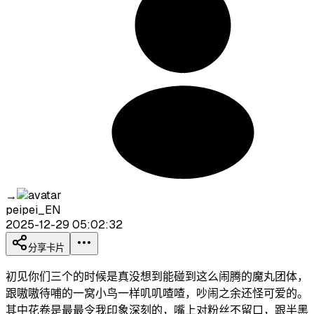
→
peipei_EN
2025-12-29 05:02:32
分享卡片
初见你们三个的时候是真没想到能碰到这么闹腾的魔丸团体，
跟嗷嗷待哺的一窝小鸟一样叽叽喳喳，吵闹之余还怪可爱的。
其中花卷是最最令我印象深刻的，嘴上对粉丝不留口，跟半黑