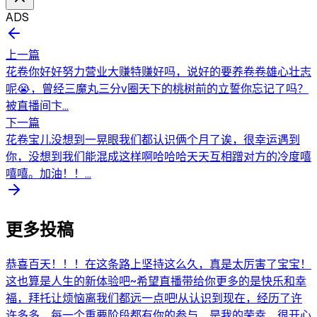
ADS
上一篇
花卷你好好努力营业大赚特赚好吗，说好的要养卷卷雄心壮志
呢😭，曾经三魔丸三分v圈天下的桃树前的立誓你忘记了吗？
被直播间卞...
下一篇
花卷宝儿没想到一晃眼我们都认识俩个月了诶，很幸运遇到
你，没想到我们能混成这样啊哈哈哈天天互相蹭对方的冷度嘻
嘻嘻。加油！！...
更多投稿
恭喜百天！！！在这条路上坚持这么久，真是太厉害了宝宝！
这也算是人生的新体验吧~希望直播带给你更多的是快乐和幸
福，拜托让烦恼离我们都远一点吧!从认识到现在，经历了许
许多多，每一个重要阶段都有你的参与，是我的荣幸，很开心