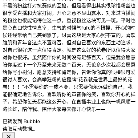
不黑的粉丝打对抗赛似的互掐，但是看得出其实很珍惜粉丝也
很享受直播和大家打闹，开心之意不显山露水，对来过直播间
的粉丝也很能记得住这一点，重视粉丝这块可见一斑。平时也
是心直口快性情直率，生气的时候气fufu的不扭捏，开心的时
候还经常给自己笑到累了，讨喜这块是大家心照不宣的。喜欢
腹肌和青年音这点不置可否，但对自己喜欢的东西主动追求，
对自己很好这一点值得肯定。就是这么好的花卷所以值得大家
对你也很好。虽然陪伴你的时间没有足够百天，但是我会愿意
陪你度过下一个乃至未来无数个百天，无论多少次我都会愿意
给你写小树洞，愿意支持和肯定你，告诉你你真的很棒很可爱
很讨人喜欢，会高举狂粉的应援牌“花卷就是世界上最好的花
卷！！！”不需要你的一成不变，只需要你永远做你自己，我
能很确定地告诉你，喜欢听你的声音你的笑，喜欢你开心的样
子，希望你每天都能这么开心，在直播事业上也能一帆风顺一
路长虹，陪伴我、陪伴大家每天都开心快乐——
已转发到 Bubble
读取互动数据…