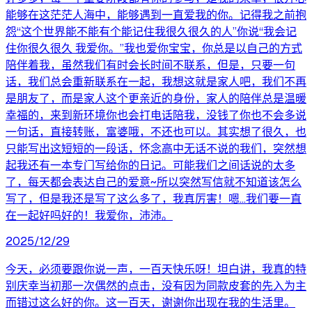
能够在这茫茫人海中，能够遇到一直爱我的你。记得我之前抱
怨“这个世界能不能有个能记住我很久很久的人”你说“我会记
住你很久很久 我爱你。”我也爱你宝宝，你总是以自己的方式
陪伴着我，虽然我们有时会长时间不联系，但是，只要一句
话，我们总会重新联系在一起，我想这就是家人吧，我们不再
是朋友了，而是家人这个更亲近的身份，家人的陪伴总是温暖
幸福的，来到新环境你也会打电话陪我，没钱了你也不会多说
一句话，直接转账，富婆哦，不还也可以。其实想了很久，也
只能写出这短短的一段话，怀念高中无话不说的我们，突然想
起我还有一本专门写给你的日记。可能我们之间话说的太多
了，每天都会表达自己的爱意~所以突然写信就不知道该怎么
写了，但是我还是写了这么多了，我真厉害！嗯…我们要一直
在一起好吗好的！我爱你，沛沛。
2025/12/29
今天，必须要跟你说一声，一百天快乐呀！坦白讲，我真的特
别庆幸当初那一次偶然的点击，没有因为同款皮套的先入为主
而错过这么好的你。这一百天，谢谢你出现在我的生活里。