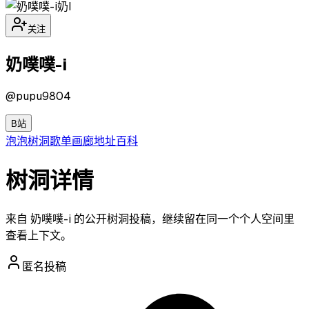
奶I
关注
奶噗噗-i
@
pupu9804
B站
泡泡
树洞
歌单
画廊
地址
百科
树洞详情
来自 奶噗噗-i 的公开树洞投稿，继续留在同一个个人空间里
查看上下文。
匿名投稿