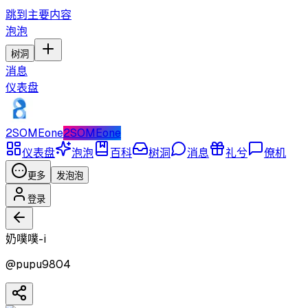
跳到主要内容
泡泡
树洞
消息
仪表盘
2SOMEone
2SOMEone
仪表盘
泡泡
百科
树洞
消息
礼兮
僚机
更多
发泡泡
登录
奶噗噗-i
@
pupu9804