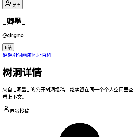
关注
_卿墨_
@
qingmo
B站
泡泡
树洞
画廊
地址
百科
树洞详情
来自 _卿墨_ 的公开树洞投稿，继续留在同一个个人空间里查
看上下文。
匿名投稿