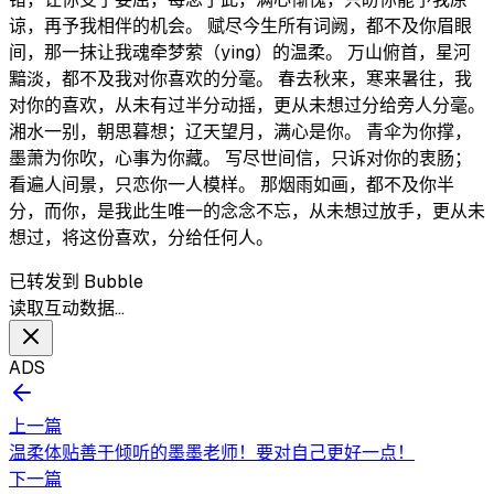
谅，再予我相伴的机会。 赋尽今生所有词阙，都不及你眉眼
间，那一抹让我魂牵梦萦（ying）的温柔。 万山俯首，星河
黯淡，都不及我对你喜欢的分毫。 春去秋来，寒来暑往，我
对你的喜欢，从未有过半分动摇，更从未想过分给旁人分毫。
湘水一别，朝思暮想；辽天望月，满心是你。 青伞为你撑，
墨萧为你吹，心事为你藏。 写尽世间信，只诉对你的衷肠；
看遍人间景，只恋你一人模样。 那烟雨如画，都不及你半
分，而你，是我此生唯一的念念不忘，从未想过放手，更从未
想过，将这份喜欢，分给任何人。
已转发到 Bubble
读取互动数据…
ADS
上一篇
温柔体贴善于倾听的墨墨老师！要对自己更好一点！
下一篇