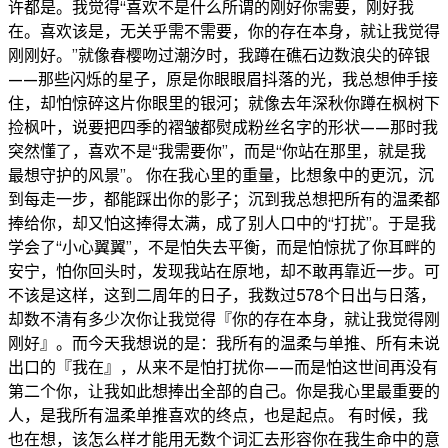
许都是。我觉得“喜欢不是什么所谓的刚好你需要，刚好我
在。喜欢该是，无关乎需不需要，你的存在本身，就让我觉得
刚刚好。”就像春樱吻过潮汐时，我蹲在礁石边数浪尖的碎银
——那些闪烁的星子，原是你眼眼眉抖落的光，我总想伸手接
住，却怕惊碎这片你眼里的银河；就像去年深秋你蹲在枫树下
捡枫叶，说要把四季的褶皱都熨成粉丝名字的形状——那时我
突然懂了，喜欢不是“我需要你”，而是“你站在那里，就是我
最想守护的风景”。 你在我心里的重量，比想象中的更沉，沉
到每走一步，都能踩出你的影子；沉到我总想把所有的温柔都
捧给你，却又怕这捧得太满，成了别人口中的“打扰”。于是我
学会了“小心翼翼”，不是怕失去平衡，而是怕惊扰了你耳畔的
安宁，怕你回头时，发现我站在原地，却不敢再靠近一步。可
不该是这样，这到二周年的日子，我数过578个日出与日落，
却数不清有多少次你让我觉得『你的存在本身，就让我觉得刚
刚好』。而今天我想说的是：我所有的温柔与单推、所有未说
出口的『我在』，从来不是怕打扰你——而是怕这世间再没有
第二个你，让我如此想捧出全部的自己。你是我心里最重要的
人，是我所有温柔单推喜欢的终点，也是起点。 有时候，我
也在想，该怎么样才能用无数个词汇去形容你在我生命中的意