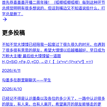
首先恭喜墨墨开播二周年辣！（呱唧呱唧呱唧）每到这种环节
总感觉明明有很多想说的，但话到嘴边又不知道说些什么，打
字总是删了...
更多投稿
不知不觉大馍馍已经陪我一起度过了很久很久的时光，也遇到
了很多很有意思的朋友，希望大馍馍以后越播越好，早日成为
万粉大主播! 最后给大馍馍留一道题
H₂O+SiO₂+Fe₃O₄+CO₂→∅ {【（x²+y²-1)³=x²y³】+♾️}
2026/4/11
勾墨多在群里聊聊天——学生
2026/4/10
已经记不得是认识墨桑以及各位的多少天了，一路中认识很多
的朋友，有人来，也有人离开，希望离开的朋友能够走的更