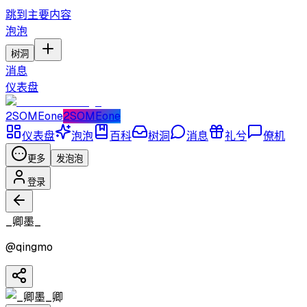
跳到主要内容
泡泡
树洞
消息
仪表盘
2SOMEone
2SOMEone
仪表盘
泡泡
百科
树洞
消息
礼兮
僚机
更多
发泡泡
登录
_卿墨_
@
qingmo
卿