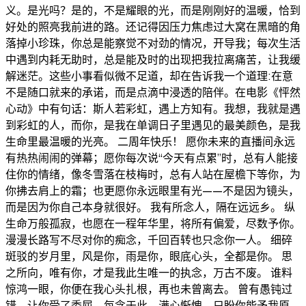
义。是光吗？是的，不是耀眼的光，而是刚刚好的温暖，恰到
好处的照亮我前进的路。还记得因压力焦虑过大窝在黑暗的角
落掉小珍珠，你总是能察觉不对劲的情况，开导我；每次生活
中遇到内耗无助时，总是能及时的出现把我拉离痛苦，让我缓
解迷茫。这些小事看似微不足道，却在告诉我一个道理:在意
不是随口就来的承诺，而是点滴中浸透的陪伴。在电影《怦然
心动》中有句话：斯人若彩虹，遇上方知有。我想，我就是遇
到彩虹的人，而你，是我在单调日子里遇见的最美颜色，是我
生命里最温暖的光亮。 二周年快乐！ 愿你未来的直播间永远
有热热闹闹的弹幕；愿你每次说“今天有点累”时，总有人能接
住你的情绪，像冬雪落在枝梅时，总有人站在屋檐下等你，为
你拂去肩上的霜；也更愿你永远眼里有光——不是因为镜头，
而是因为你自己本身就很好。 我有所念人，隔在远远乡。 纵
生命万般孤寂，也愿在一程年华里，将所有偏爱，尽数予你。
漫漫长路写不尽对你的痴念，千回百转也只念你一人。 细碎
斑驳的岁月里，风是你，雨是你，眼底心头，全都是你。 思
之所向，唯有你，才是我此生唯一的执念，万古不废。 谁料
惊鸿一眼，你便在我心头扎根，再也未曾离去。 曾有愚钝过
错，让你受了委屈，每念于此，满心惭愧，只盼你能予我原