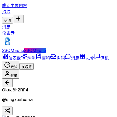
跳到主要内容
泡泡
树洞
消息
仪表盘
2SOMEone
2SOMEone
仪表盘
泡泡
百科
树洞
消息
礼兮
僚机
更多
发泡泡
登录
OkuJ8h2RF4
@
qingxuetuanzi