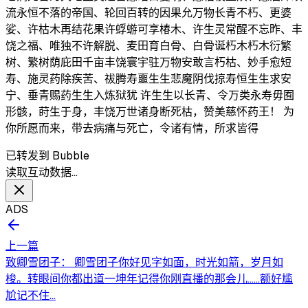
流永恒不落的帝国、轮回百转的因果允万物长青不朽、更婆
娑、许枯木再结花果许蜉蝣可享椿木、许生灵常醒不忘昨、丰
饶之福、唯独不许解脱、麦田育白骨、白骨诞朽木朽木衍繁
树、繁树荫庇田千亩丰饶寰宇驻万物安敢言朽枯、妙手愈短
寿、施灵药除疾苦、祓腾寿噩生生悲魔阴伐掠寿恒生生求安
宁、垂青赐药生生入炼狱犹 许生生以长青、令万类永寿毋囿
形骸，莳生于身，丰饶万世诸身断死枯，赞美慈怀药王！ 为
你所愿而来，带去病痛与死亡，令诸有情，所求皆得
已转发到 Bubble
读取互动数据…
ADS
上一篇
致卿雪团子： 卿雪团子你好见字如面，时光如箭，岁月如
梭。转眼间你都出道一坤年记得你刚直播的那会儿……额好尴
尬记不住...