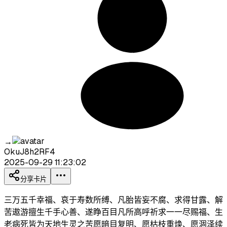
→
OkuJ8h2RF4
2025-09-29 11:23:02
分享卡片
三万五千幸福、哀于寿数所缚、凡胎皆妄不腐、求得甘露、解
苦遨游擅生千手心善、遂睁百目凡所高呼祈求一一尽赐福、生
老病死皆为天地生灵之苦愿暗目复明、愿枯枝重焕、愿涸泽续