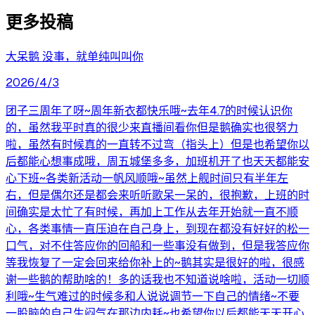
更多投稿
大呆鹅 没事，就单纯叫叫你
2026/4/3
团子三周年了呀~周年新衣都快乐哦~去年4.7的时候认识你
的，虽然我平时真的很少来直播间看你但是鹅确实也很努力
啦，虽然有时候真的一直转不过弯（指头上）但是也希望你以
后都能心想事成哦，周五城堡多多，加班机开了也天天都能安
心下班~各类新活动一帆风顺哦~虽然上舰时间只有半年左
右，但是偶尔还是都会来听听歌呆一呆的，很抱歉，上班的时
间确实是太忙了有时候，再加上工作从去年开始就一直不顺
心，各类事情一直压迫在自己身上，到现在都没有好好的松一
口气，对不住答应你的回船和一些事没有做到，但是我答应你
等我恢复了一定会回来给你补上的~鹅其实是很好的啦，很感
谢一些鹅的帮助啥的！多的话我也不知道说啥啦，活动一切顺
利哦~生气难过的时候多和人说说调节一下自己的情绪~不要
一股脑的自己生闷气在那边内耗~也希望你以后都能天天开心