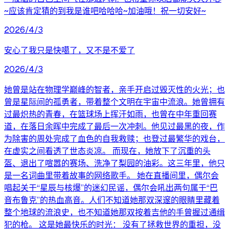
~应该肯定猜的到我是谁吧哈哈哈~加油哦！祝一切安好~
2026/4/3
安心了我只是快噶了，又不是不爱了
2026/4/3
她曾是站在物理学巅峰的智者，亲手开启过毁灭性的火光；也
曾是星际间的孤勇者，带着整个文明在宇宙中流浪。她曾拥有
过最炽热的青春，在篮球场上挥汗如雨，也曾在中年重回赛
道，在落日余晖中完成了最后一次冲刺。他见过最黑的夜，作
为除害的周处完成了血色的自我救赎；也登过最繁华的戏台，
在虚实之间看透了世态炎凉。 而现在，她放下了沉重的头
盔、退出了喧嚣的赛场、洗净了梨园的油彩。这三年里，他只
是一名词曲里带着故事的网络歌手。 她在直播间里，偶尔会
唱起关于“星辰与核爆”的迷幻民谣，偶尔会吼出两句属于“巴
音布鲁克”的热血高音。人们不知道她那双深邃的眼睛里藏着
整个地球的流浪史，也不知道她那双按着吉他的手曾握过通缉
犯的枪。 这是她最快乐的时光： 没有了拯救世界的重担，没