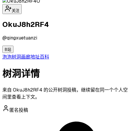
O
关注
OkuJ8h2RF4
@
qingxuetuanzi
B站
泡泡
树洞
画廊
地址
百科
树洞详情
来自 OkuJ8h2RF4 的公开树洞投稿，继续留在同一个个人空
间里查看上下文。
匿名投稿