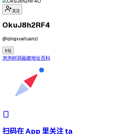
O
关注
OkuJ8h2RF4
@
qingxuetuanzi
B站
泡泡
树洞
画廊
地址
百科
扫码在 App 里关注 ta