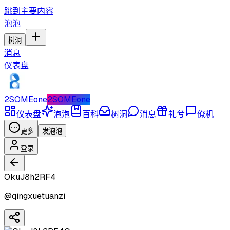
跳到主要内容
泡泡
树洞
消息
仪表盘
2SOMEone
2SOMEone
仪表盘
泡泡
百科
树洞
消息
礼兮
僚机
更多
发泡泡
登录
OkuJ8h2RF4
@
qingxuetuanzi