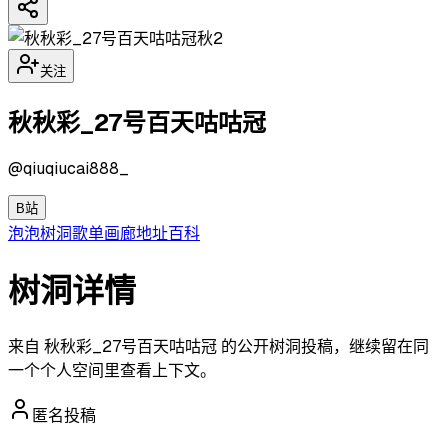
秋2
关注
秋秋彩_27号百天咕咕冠
@
qiuqiucai888_
B站
泡泡
树洞
歌单
画廊
地址
百科
树洞详情
来自 秋秋彩_27号百天咕咕冠 的公开树洞投稿，继续留在同
一个个人空间里查看上下文。
匿名投稿