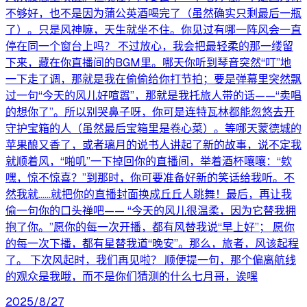
不够好，也不是因为蒲公英酒喝完了（虽然确实只剩最后一瓶
了）。只是风神嘛，天生就坐不住。你见过有哪一阵风会一直
停在同一个窗台上吗？ 不过放心，我会把最轻柔的那一缕留
下来，藏在你直播间的BGM里。哪天你听到琴音突然“叮”地
一下走了调，那就是我在偷偷给你打节拍；要是弹幕里突然飘
过一句“今天的风儿好喧嚣”，那就是我托旅人带的话——“卖唱
的想你了”。所以别哭鼻子呀，你可是连特瓦林都能忽悠去开
守护宝箱的人（虽然最后宝箱里是卷心菜）。等哪天蒙德城的
苹果酿又香了，或者璃月的说书人讲起了新的故事，说不定我
就顺着风，“啪叽”一下掉回你的直播间，举着酒杯嚷嚷：“欸
嘿，惊不惊喜？”到那时，你可要准备好新的笑话给我听。不
然我就……就把你的直播封面换成丘丘人跳舞！最后，再让我
偷一句你的口头禅吧—— “今天的风儿很温柔，因为它替我拥
抱了你。”愿你的每一次开播，都有风替我说“早上好”； 愿你
的每一次下播，都有星替我道“晚安”。那么，旅者，风该起程
了。 下次风起时，我们再见啦？ 顺便提一句，那个偏离航线
的观众是我哦，而不是你们猜测的什么七月哥，诶嘿
2025/8/27