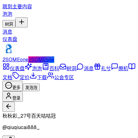
跳到主要内容
泡泡
树洞
消息
仪表盘
2SOMEone
2SOMEone
仪表盘
泡泡
百科
树洞
消息
礼兮
僚机
文档
定价
下载
公会专区
更多
发泡泡
登录
秋秋彩_27号百天咕咕冠
@
qiuqiucai888_