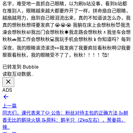
名字，难受地一直抓自己眼睛，以为刷b站没事，看到b站都
在推别人，眼睛越来越大都要炸开了一样，拼命扇自己眼睛，
越扇越用力，扇到自己眼泪流出来，真的不知道该怎么办，我
真的想秋秋想得要发疯了😭😭😭 我躺在床上会想秋秋😈我洗
澡会想秋秋🛀我出门会想秋秋☀我走路会想秋秋🚶‍我坐车会想
秋秋🚗我工作会想秋秋💻我玩手机会想秋秋📱你知道吗？每到
深夜，我的眼睛滚烫滚烫👀我发病了我要疯狂看秋秋啊🥵我要
狠狠看秋秋，我的眼睛受不了了，秋秋！！！！🥰！
已转发到 Bubble
读取互动数据…
ADS
上一篇
同志们，课代表来了🐶 公告：粉丝对待主包的正确方法 🦢鲜
香无比的鹅块火锅 📝原料：鹅半只（2kg左右），葱姜蒜，
辣...