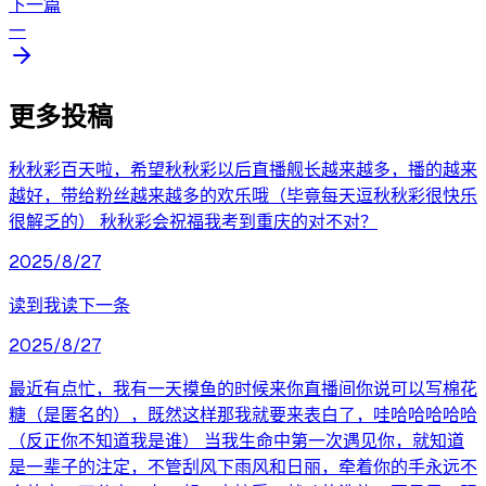
下一篇
一
更多投稿
秋秋彩百天啦，希望秋秋彩以后直播舰长越来越多，播的越来
越好，带给粉丝越来越多的欢乐哦（毕竟每天逗秋秋彩很快乐
很解乏的） 秋秋彩会祝福我考到重庆的对不对？
2025/8/27
读到我读下一条
2025/8/27
最近有点忙，我有一天摸鱼的时候来你直播间你说可以写棉花
糖（是匿名的），既然这样那我就要来表白了，哇哈哈哈哈哈
（反正你不知道我是谁） 当我生命中第一次遇见你，就知道
是一辈子的注定，不管刮风下雨风和日丽，牵着你的手永远不