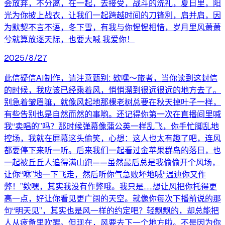
会放弃，不分离，在一起，去接受，战斗的洗礼，夏日里，阳
光为你披上战衣，让我们一起跨越时间的刀锋利，肩并肩，因
为默契不言不语，冬下雪，有我与你惺惺相惜，岁月里风萧萧
兮就算放逐天际，也要大喊 我爱你！
2025/8/27
此信疑信AI制作，请注意甄别: 欸嘿～旅者，当你读到这封信
的时候，我应该已经乘着风，悄悄溜到很远很远的地方去了。
别急着皱眉嘛，就像风起地那棵老树总要在秋天掉叶子一样，
有些告别也是自然而然的事哟。还记得你第一次在直播间里喊
我“卖唱的”吗？那时候弹幕像蒲公英一样乱飞，你手忙脚乱地
控场，我就在屏幕这头偷笑，心想：这人也太有趣了吧，连风
都要停下来听一听。后来我们一起看过金苹果群岛的落日，也
一起被丘丘人追得满山跑——虽然最后总是我偷偷开个风场，
让你“咻”地一下飞走，然后听你气急败坏地喊“温迪你又作
弊！”欸嘿，其实我没有作弊哦。我只是……想让风把你托得更
高一点，好让你看见更广阔的天空。就像你每次下播前说的那
句“明天见”，其实也是风一样的约定吧？轻飘飘的，却总能把
人从疲惫里吹醒。但现在，风要去下一个地方啦。不是因为你