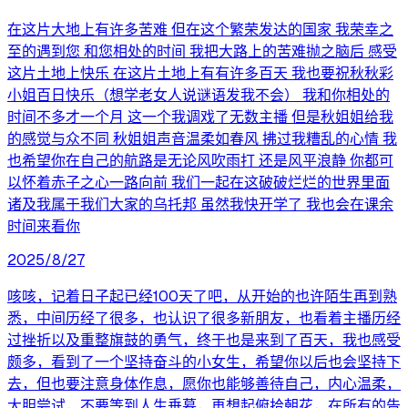
在这片大地上有许多苦难 但在这个繁荣发达的国家 我荣幸之
至的遇到您 和您相处的时间 我把大路上的苦难抛之脑后 感受
这片土地上快乐 在这片土地上有有许多百天 我也要祝秋秋彩
小姐百日快乐（想学老女人说谜语发我不会） 我和你相处的
时间不多才一个月 这一个我调戏了无数主播 但是秋姐姐给我
的感觉与众不同 秋姐姐声音温柔如春风 拂过我糟乱的心情 我
也希望你在自己的航路是无论风吹雨打 还是风平浪静 你都可
以怀着赤子之心一路向前 我们一起在这破破烂烂的世界里面
诸及我属于我们大家的乌托邦 虽然我快开学了 我也会在课余
时间来看你
2025/8/27
咳咳，记着日子起已经100天了吧，从开始的也许陌生再到熟
悉，中间历经了很多，也认识了很多新朋友，也看着主播历经
过挫折以及重整旗鼓的勇气，终于也是来到了百天，我也感受
颇多，看到了一个坚持奋斗的小女生，希望你以后也会坚持下
去，但也要注意身体作息，愿你也能够善待自己，内心温柔，
大胆尝试，不要等到人生垂暮，再想起俯拾朝花，在所有的告