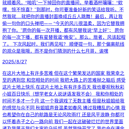
就顺着风，“啪叽”一下掉回你的直播间，举着酒杯嚷嚷：“欸
嘿，惊不惊喜？”到那时，你可要准备好新的笑话给我听。不
然我就……就把你的直播封面换成丘丘人跳舞！最后，再让我
偷一句你的口头禅吧—— “今天的风儿很温柔，因为它替我拥
抱了你。”愿你的每一次开播，都有风替我说“早上好”； 愿你
的每一次下播，都有星替我道“晚安”。那么，旅者，风该起程
了。 下次风起时，我们再见啦？ 顺便提一句，那个偏离航线
的观众是我哦，而不是你们猜测的什么七月哥，诶嘿
2025/8/27
在这片大地上有许多苦难 但在这个繁荣发达的国家 我荣幸之
至的遇到您 和您相处的时间 我把大路上的苦难抛之脑后 感受
这片土地上快乐 在这片土地上有有许多百天 我也要祝秋秋彩
小姐百日快乐（想学老女人说谜语发我不会） 我和你相处的
时间不多才一个月 这一个我调戏了无数主播 但是秋姐姐给我
的感觉与众不同 秋姐姐声音温柔如春风 拂过我糟乱的心情 我
也希望你在自己的航路是无论风吹雨打 还是风平浪静 你都可
以怀着赤子之心一路向前 我们一起在这破破烂烂的世界里面
诸及我属于我们大家的乌托邦 虽然我快开学了 我也会在课余