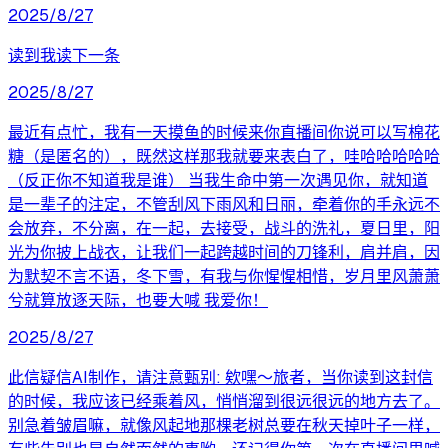
2025/8/27
读到我读下一条
2025/8/27
最近有点忙，我有一天摸鱼的时候来你直播间你说可以写棉花
糖（是匿名的），既然这样那我就要来表白了，哇哈哈哈哈哈
（反正你不知道我是谁） 当我生命中第一次遇见你，就知道
是一辈子的注定，不管刮风下雨风和日丽，牵着你的手永远不
会放弃，不分离，在一起，去接受，战斗的洗礼，夏日里，阳
光为你披上战衣，让我们一起跨越时间的刀锋利，肩并肩，因
为默契不言不语，冬下雪，有我与你惺惺相惜，岁月里风萧萧
兮就算放逐天际，也要大喊 我爱你！
2025/8/27
此信疑信AI制作，请注意甄别: 欸嘿～旅者，当你读到这封信
的时候，我应该已经乘着风，悄悄溜到很远很远的地方去了。
别急着皱眉嘛，就像风起地那棵老树总要在秋天掉叶子一样，