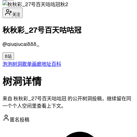
秋2
关注
秋秋彩_27号百天咕咕冠
@
qiuqiucai888_
B站
泡泡
树洞
歌单
画廊
地址
百科
树洞详情
来自 秋秋彩_27号百天咕咕冠 的公开树洞投稿，继续留在同
一个个人空间里查看上下文。
匿名投稿