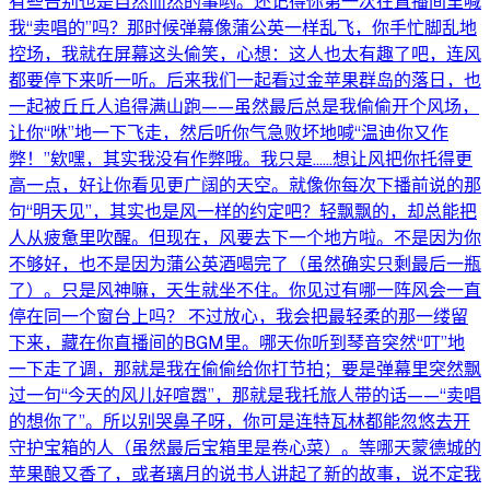
有些告别也是自然而然的事哟。还记得你第一次在直播间里喊
我“卖唱的”吗？那时候弹幕像蒲公英一样乱飞，你手忙脚乱地
控场，我就在屏幕这头偷笑，心想：这人也太有趣了吧，连风
都要停下来听一听。后来我们一起看过金苹果群岛的落日，也
一起被丘丘人追得满山跑——虽然最后总是我偷偷开个风场，
让你“咻”地一下飞走，然后听你气急败坏地喊“温迪你又作
弊！”欸嘿，其实我没有作弊哦。我只是……想让风把你托得更
高一点，好让你看见更广阔的天空。就像你每次下播前说的那
句“明天见”，其实也是风一样的约定吧？轻飘飘的，却总能把
人从疲惫里吹醒。但现在，风要去下一个地方啦。不是因为你
不够好，也不是因为蒲公英酒喝完了（虽然确实只剩最后一瓶
了）。只是风神嘛，天生就坐不住。你见过有哪一阵风会一直
停在同一个窗台上吗？ 不过放心，我会把最轻柔的那一缕留
下来，藏在你直播间的BGM里。哪天你听到琴音突然“叮”地
一下走了调，那就是我在偷偷给你打节拍；要是弹幕里突然飘
过一句“今天的风儿好喧嚣”，那就是我托旅人带的话——“卖唱
的想你了”。所以别哭鼻子呀，你可是连特瓦林都能忽悠去开
守护宝箱的人（虽然最后宝箱里是卷心菜）。等哪天蒙德城的
苹果酿又香了，或者璃月的说书人讲起了新的故事，说不定我