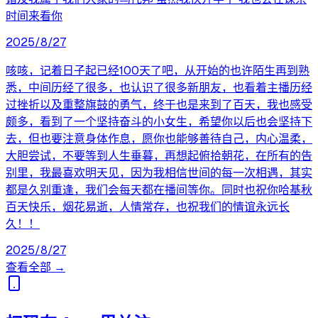
时间来看你
2025/8/27
咳咳，记着日子起已经100天了吧，从开始的也许陌生再到熟
悉，中间历经了很多，也认识了很多新朋友，也看着主播历经
过挫折以及重整旗鼓的勇气，终于也是来到了百天，我也感受
颇多，看到了一个坚持奋斗的小女生，希望你以后也会坚持下
去，但也要注意身体作息，愿你也能够善待自己，内心温柔，
大胆尝试，不要等到人生垂暮，再想起俯拾朝花，在所有的告
别里，我最喜欢明天见，因为我相信世间的每一次相遇，其实
都是久别重逢，我们会每天都在播间等你。同时也祝你哈基秋
百天快乐，烟花易逝，人情常存，也祝我们的情谊永远长
久！！
2025/8/27
查看全部 →