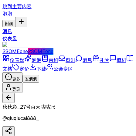
跳到主要内容
泡泡
树洞
消息
仪表盘
2SOMEone
2SOMEone
仪表盘
泡泡
百科
树洞
消息
礼兮
僚机
文档
定价
下载
公会专区
更多
发泡泡
登录
秋秋彩_27号百天咕咕冠
@
qiuqiucai888_