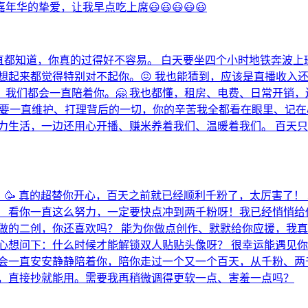
的挚爱，让我早点吃上席😃😃😃😃😃
其实我一直都知道，你真的过得好不容易。 白天要坐四个小时地铁奔
想起来都觉得特别对不起你。😖 我也能猜到，应该是直播收入
我们都会一直陪着你。🤗 我也都懂，租房、电费、日常开销
后还要一直维护、打理背后的一切，你的辛苦我全都看在眼里、记
力生活，一边还用心开播、赚米养着我们、温暖着我们。 百天
！🥳 真的超替你开心，百天之前就已经顺利千粉了，太厉害了
 看你一直这么努力，一定要快点冲到两千粉呀！我已经悄悄给
做的二创，你还喜欢吗？ 能为你做点创作、默默给你应援，我真
心想问下：什么时候才能解锁双人贴贴头像呀？ 很幸运能遇见你
会一直安安静静陪着你，陪你走过一个又一个百天，从千粉、两
面，直接抄就能用。需要我再稍微调得更软一点、害羞一点吗？