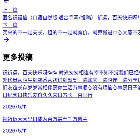
上一篇
匿名祝福信（口语自然版·适合手写/投稿） 祈运，百天快乐呀！
下一篇
买来的不一定天长，租的不一定就廉价，就算搬进中心大厦不
更多投稿
祝祈运，百天快乐呀🥳🥳 时光匆匆相逢有幸不知不觉我们
外珍贵从陌生到熟悉从初识到默契一路聊天一路陪伴一路分享
们友谊长存岁岁常相伴愿你生活万事顺心没有烦恼心事愿日子
日纪念日快乐友谊久久来日方长一直同行
2026/5/11
祝祈运大大早日成为百万甚至千万博主
2026/5/11