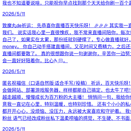
我也不知道要说啥，只能祝你早点找到那个天天给你刷一百个嘉年华
2026/5/11
致魔丸de祈运： 先恭喜你直播百天快乐呀！ 🎉🎉🎉 
我们。 说实话我心里一直很愧疚，我不常来直播间陪你，每次
自己了，如果实在太累，那份班就别硬撑了，专心做直播就好，
money。 你自己动手搭建直播间，又花时间又费精力，之
直播间都要散了。 真的很想跟你说一句谢谢你，辛苦你一边努
会一直好好陪着你，比心🫰🏻。
2026/5/11
匿名祝福信（口语自然版·适合手写/投稿） 祈运，百天快乐呀
会做网站、部署游戏服务器，样样都能自己搞定，也太牛了吧！
越走越顺，慢慢成长为百万粉的大主播！ 悄悄问一句，我给你
意我一直记在心里，特别温暖，也特别珍惜。 还有个小小的私
都开开心心，没烦恼、没压力，永远被大家喜欢和守护着。 我
粉丝 语气已经改成粉丝私下温柔唠嗑的感觉，不生硬、不书
2026/5/11