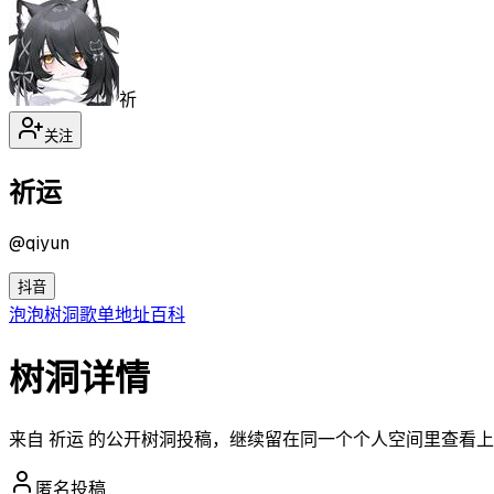
祈
关注
祈运
@
qiyun
抖音
泡泡
树洞
歌单
地址
百科
树洞详情
来自 祈运 的公开树洞投稿，继续留在同一个个人空间里查看
匿名投稿