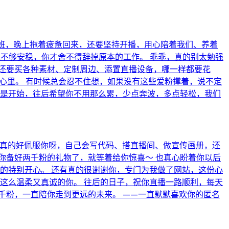
波上班，晚上拖着疲惫回来，还要坚持开播，用心陪着我们、养着
还不够安稳，你才舍不得辞掉原本的工作。 乖乖，真的别太勉强
，还要买各种素材、定制周边、添置直播设备，哪一样都要花
在心里。 有时候总会忍不住想，如果没有这些爱粉撑着，说不定
只是开始，往后希望你不用那么累，少点奔波，多点轻松，我们
！ 真的好佩服你呀，自己会写代码、搭直播间、做宣传画册，还
你备好两千粉的礼物了，就等着给你惊喜～ 也真心盼着你以后
的特别开心。 还有真的很谢谢你，专门为我做了网站，这份心
这么温柔又真诚的你。 往后的日子，祝你直播一路顺利，每天
千粉，一直陪你走到更远的未来。 ——一直默默喜欢你的匿名