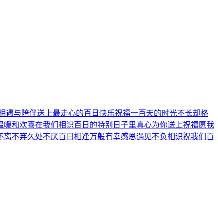
的相遇与陪伴送上最走心的百日快乐祝福一百天的时光不长却格
温暖和欢喜在我们相识百日的特别日子里真心为你送上祝福愿我
不离不弃久处不厌百日相逢万般有幸感恩遇见不负相识祝我们百