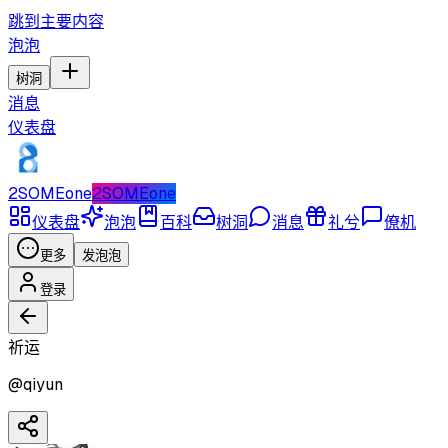
跳到主要内容
泡泡
树洞
消息
仪表盘
2SOMEone
2SOMEone
仪表盘
泡泡
百科
树洞
消息
礼兮
僚机
更多
发泡泡
登录
祈运
@
qiyun