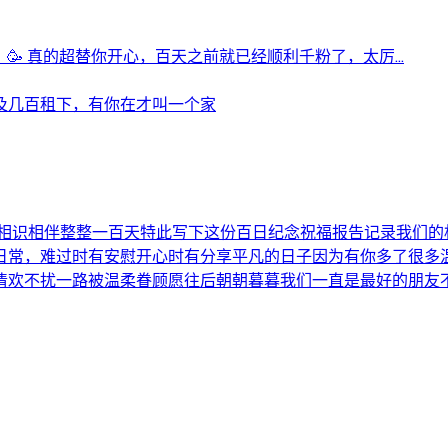
🥳 真的超替你开心，百天之前就已经顺利千粉了，太厉...
及几百租下，有你在才叫一个家
已经相识相伴整整一百天特此写下这份百日纪念祝福报告记录我们
日常，难过时有安慰开心时有分享平凡的日子因为有你多了很多
清欢不扰一路被温柔眷顾愿往后朝朝暮暮我们一直是最好的朋友