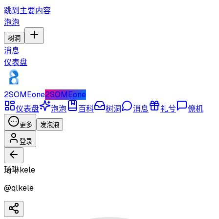
跳到主要内容
泡泡
树洞
消息
仪表盘
2SOMEone
2SOMEone
仪表盘
泡泡
百科
树洞
消息
礼兮
僚机
更多
发泡泡
登录
琦琳kele
@
qlkele