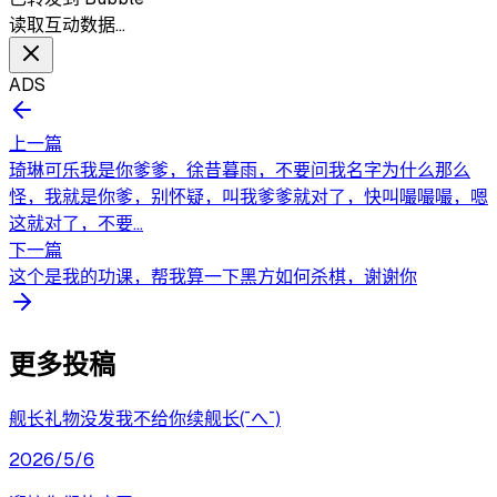
读取互动数据…
ADS
上一篇
琦琳可乐我是你爹爹，徐昔暮雨，不要问我名字为什么那么
怪，我就是你爹，别怀疑，叫我爹爹就对了，快叫嘬嘬嘬，嗯
这就对了，不要...
下一篇
这个是我的功课，帮我算一下黑方如何杀棋，谢谢你
更多投稿
舰长礼物没发我不给你续舰长(¯へ¯)
2026/5/6