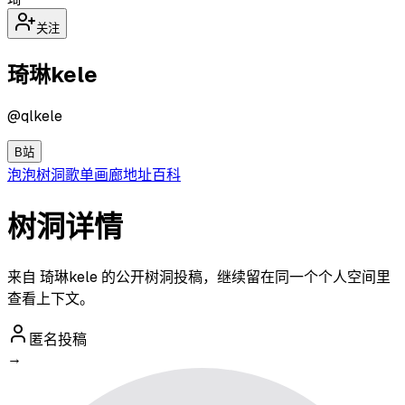
关注
琦琳kele
@
qlkele
B站
泡泡
树洞
歌单
画廊
地址
百科
树洞详情
来自 琦琳kele 的公开树洞投稿，继续留在同一个个人空间里
查看上下文。
匿名投稿
→