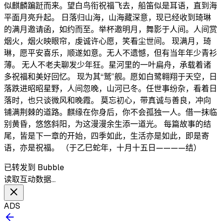
似麒麟蹁跹而来。望白鸟衔祝福飞去，船笛似是耳语，直到海
平面月亮升起。 日落归山海，山海藏深意，现已经收到琦琳
的满月邀请函，如约而至。举杯邀明月，舞影于人间。人间赏
烟火，烟火映眼帘，虔诚许心愿，笑看尘世间。 现满月，琦
琳，愿平安喜乐，顺遂如意。无人不遗憾，但有当年年少青衫
薄。 无人不老夫聊发少年狂。星河里的一叶扁舟，承载着诸
多祝福和美好回忆。 现为其“鹫”舰。愿如白鹭翱翔于天空，日
落跌进昭昭星野，人间忽晚，山河已冬。任世事纷杂，看着日
落时，也只谈微风和晚霞。 莫忘初心，带真诚与善良，冲向
铺满荆棘的道路。麒缘在你身后，你不会孤独一人。借一抹临
别黄昏，悠悠斜阳，为这漫漫余生添一道光。 每篇故事的结
尾，皆是下一章的开始，四季如此，生活亦是如此，即是寄
语，亦是祝福。 （于乙巳蛇年，十月十五日————结）
已转发到 Bubble
读取互动数据…
ADS