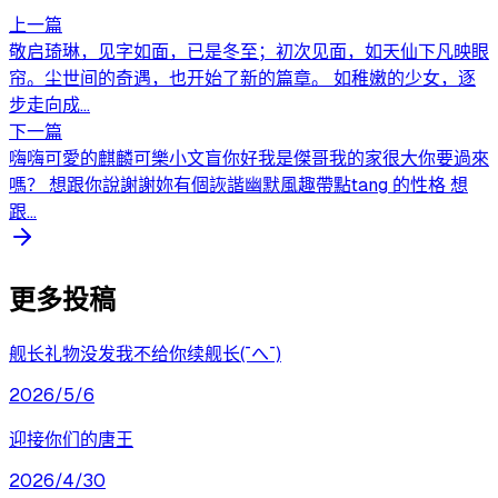
上一篇
敬启琦琳，见字如面，已是冬至；初次见面，如天仙下凡映眼
帘。尘世间的奇遇，也开始了新的篇章。 如稚嫩的少女，逐
步走向成...
下一篇
嗨嗨可愛的麒麟可樂小文盲你好我是傑哥我的家很大你要過來
嗎？ 想跟你說謝謝妳有個詼諧幽默風趣帶點tang 的性格 想
跟...
更多投稿
舰长礼物没发我不给你续舰长(¯へ¯)
2026/5/6
迎接你们的唐王
2026/4/30