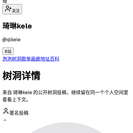
琦
关注
琦琳kele
@
qlkele
B站
泡泡
树洞
歌单
画廊
地址
百科
树洞详情
来自 琦琳kele 的公开树洞投稿，继续留在同一个个人空间里
查看上下文。
匿名投稿
→