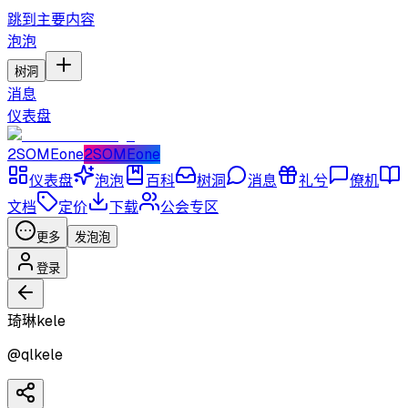
跳到主要内容
泡泡
树洞
消息
仪表盘
2SOMEone
2SOMEone
仪表盘
泡泡
百科
树洞
消息
礼兮
僚机
文档
定价
下载
公会专区
更多
发泡泡
登录
琦琳kele
@
qlkele