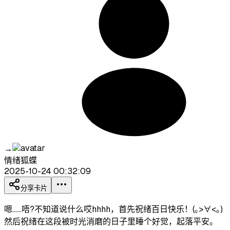
→
情绪狐蝶
2025-10-24 00:32:09
分享卡片
嗯……唔?不知道说什么哎hhhh，首先祝绪百日快乐！(｡>∀<｡)
然后祝绪在这段被时光消磨的日子里睡个好觉，起落平安。