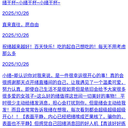
绪干杯~小绪干杯~小绪干杯~
2025/10/26
直来直往，愿自由
2025/10/26
祝绪越来越好！百天快乐！吃的起自己想吃的！每天不用考虑
那么多
2025/10/26
小绪~能认识你对我来说，是一件很幸运很开心的事！真的会
很感谢那天点开绪直播间的自己，让我遇见了一个温柔可爱，
努力认真，即使自己生活不是很如意但是依旧会给予大家很多
很多爱的女孩子~这么好的绪值得这世间一切美好的事物！ 平
时很少主动给绪发消息，担心会打扰到你，但是绪会主动给我
发！而且会常常告诉我绪在想我，每次看到都会超级超级超级
开心！！【表面平静，内心已经把绪嗦成芒果核了，骗你的，
表面也不平静】但感觉自己回绪消息回的好人机【真该好好练