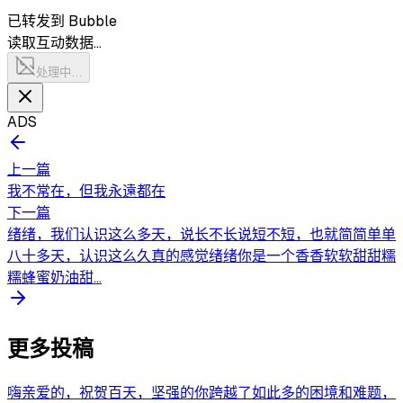
已转发到 Bubble
读取互动数据…
处理中…
ADS
上一篇
我不常在，但我永遠都在
下一篇
绪绪，我们认识这么多天，说长不长说短不短，也就简简单单
八十多天，认识这么久真的感觉绪绪你是一个香香软软甜甜糯
糯蜂蜜奶油甜...
更多投稿
嗨亲爱的，祝贺百天，坚强的你跨越了如此多的困境和难题，