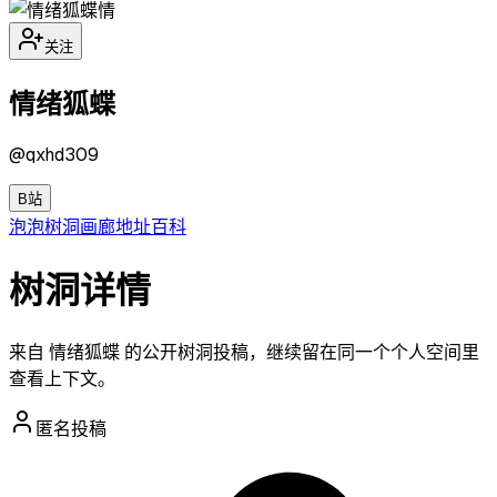
情
关注
情绪狐蝶
@
qxhd309
B站
泡泡
树洞
画廊
地址
百科
树洞详情
来自 情绪狐蝶 的公开树洞投稿，继续留在同一个个人空间里
查看上下文。
匿名投稿