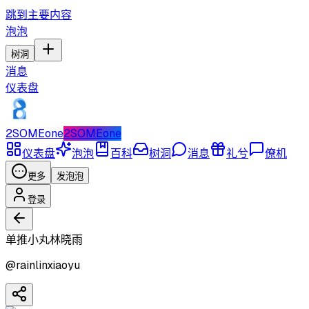
跳到主要内容
泡泡
树洞
消息
仪表盘
2SOMEone
2SOMEone
仪表盘
泡泡
百科
树洞
消息
礼兮
僚机
更多
发泡泡
登录
单推小丸林晓雨
@
rainlinxiaoyu