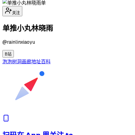
单
关注
单推小丸林晓雨
@
rainlinxiaoyu
B站
泡泡
树洞
画廊
地址
百科