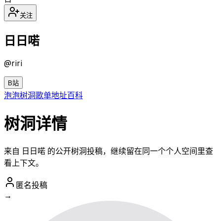
关注
日日喏
@
riri
B站
泡泡
树洞
歌单
地址
百科
树洞详情
来自 日日喏 的公开树洞投稿，继续留在同一个个人空间里查
看上下文。
匿名投稿
→