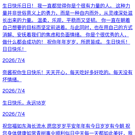
生日快乐日日！ 我一直都觉得你是个很有力量的人。 这种力
量并非世俗意义上的勇力，而是一种自内而外，从灵魂深处滋
长出来的力量。 温柔，乐观，平稳而又坚韧。 你一直在朝着
自己想要的目标而坚定前进着。与此同时，也在用自己的方式
消解、安抚着我们的焦虑和负面情绪。 你是个很优秀的人，
做什么都会成功的！ 祝你年年岁岁，所愿皆成。 生日快乐！
日日快乐！
2026/7/4
奈酱祝你生日快乐！天天开心，每天吃好多好吃的。每天没有
坏情绪。
2026/7/4
生日快乐，永远18岁
2026/7/4
祝您福如东海长流水 愿您岁岁平安年年有今日岁岁有今朝 祝
您身体健康如常青树事业顺利似日中天每一天都如此美好，我