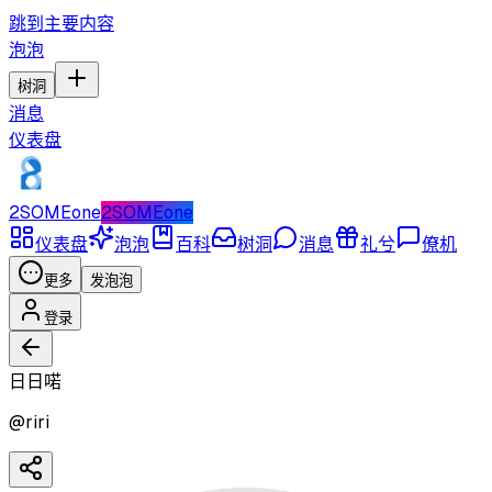
跳到主要内容
泡泡
树洞
消息
仪表盘
2SOMEone
2SOMEone
仪表盘
泡泡
百科
树洞
消息
礼兮
僚机
更多
发泡泡
登录
日日喏
@
riri