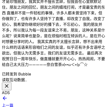
才是珍惜朋友，我其实并不擅长言辞，但我会在心里默默记
住，朋友之间的回忆，朋友之间的嬉戏打闹，才是最宝贵的东
西 直播并不是一件轻松的事情，许多人都未曾坚持下来，但
你做到了，也有许多人坚持下了直播，却改变了自我，改变了
初心，我希望你继续好好的播下去，不忘初心， 我的朋友并
不多，所以我认为每一段友谊来之不易，朋友，这种关系是什
么呢？说来简单也复杂，是在烦恼时相互倾诉的人，是在开心
时想要分享时的人。 我其实真的不太擅长言辞，想不出来用
什么样的话语来形容咱们之间的友谊，似乎还有许多言语呼之
欲出，但我认为无需多言，我们的友谊无需多言。 最后再次
祝贺日日一周年快乐，做直播就要开开心心，热热闹闹，不要
给自己太大压力—————奈白雪茶ο(=•ω＜=)ρ⌒☆
已转发到 Bubble
读取互动数据…
ADS
上一篇