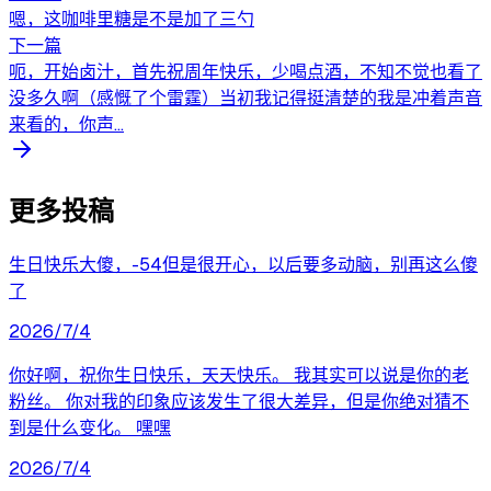
嗯，这咖啡里糖是不是加了三勺
下一篇
呃，开始卤汁，首先祝周年快乐，少喝点酒，不知不觉也看了
没多久啊（感慨了个雷霆）当初我记得挺清楚的我是冲着声音
来看的，你声...
更多投稿
生日快乐大傻，-54但是很开心，以后要多动脑，别再这么傻
了
2026/7/4
你好啊，祝你生日快乐，天天快乐。 我其实可以说是你的老
粉丝。 你对我的印象应该发生了很大差异，但是你绝对猜不
到是什么变化。 嘿嘿
2026/7/4