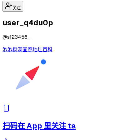
关注
user_q4du0p
@
s123456_
泡泡
树洞
画廊
地址
百科
扫码在 App 里关注 ta