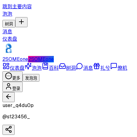
跳到主要内容
泡泡
树洞
消息
仪表盘
2SOMEone
2SOMEone
仪表盘
泡泡
百科
树洞
消息
礼兮
僚机
更多
发泡泡
登录
user_q4du0p
@
s123456_