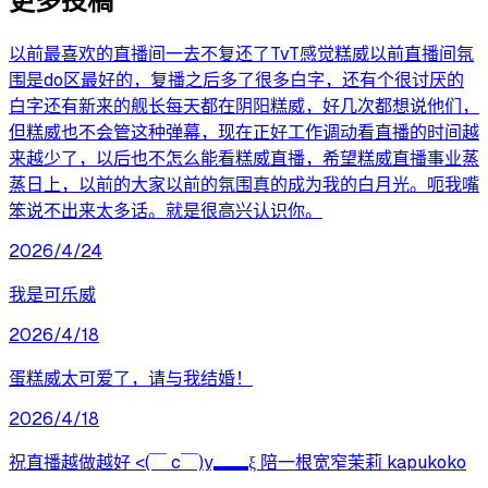
更多投稿
以前最喜欢的直播间一去不复还了TvT感觉糕威以前直播间氛
围是do区最好的，复播之后多了很多白字，还有个很讨厌的
白字还有新来的舰长每天都在阴阳糕威，好几次都想说他们，
但糕威也不会管这种弹幕，现在正好工作调动看直播的时间越
来越少了，以后也不怎么能看糕威直播，希望糕威直播事业蒸
蒸日上，以前的大家以前的氛围真的成为我的白月光。呃我嘴
笨说不出来太多话。就是很高兴认识你。
2026/4/24
我是可乐威
2026/4/18
蛋糕威太可爱了，请与我结婚！
2026/4/18
祝直播越做越好 <(￣ c￣)y▂▂ξ 陪一根宽窄茉莉 kapukoko