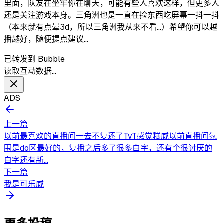
里面，队友在坐牢你在聊天，可能有些人喜欢这样，但更多人
还是关注游戏本身。三角洲也是一直在捡东西吃屏幕一抖一抖
（本来就有点晕3d，所以三角洲我从来不看...）希望你可以越
播越好，随便提点建议...
已转发到 Bubble
读取互动数据…
ADS
上一篇
以前最喜欢的直播间一去不复还了TvT感觉糕威以前直播间氛
围是do区最好的，复播之后多了很多白字，还有个很讨厌的
白字还有新...
下一篇
我是可乐威