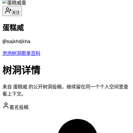
蛋
关注
蛋糕威
@
sajkhdjkha
泡泡
树洞
歌单
百科
树洞详情
来自 蛋糕威 的公开树洞投稿，继续留在同一个个人空间里查
看上下文。
匿名投稿