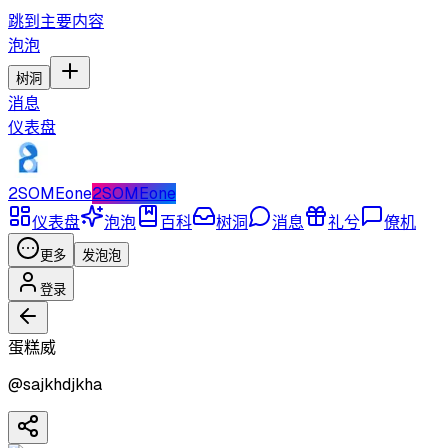
跳到主要内容
泡泡
树洞
消息
仪表盘
2SOMEone
2SOMEone
仪表盘
泡泡
百科
树洞
消息
礼兮
僚机
更多
发泡泡
登录
蛋糕威
@
sajkhdjkha