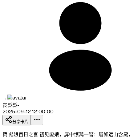
→
丧彪彪-
2025-09-12 12:00:00
分享卡片
贺 彪娘百日之喜 初见彪娘，屏中惊鸿一瞥：眉如远山含黛，