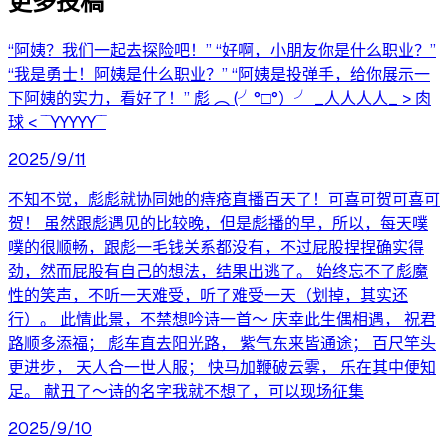
更多投稿
“阿姨？我们一起去探险吧！” “好啊，小朋友你是什么职业？”
“我是勇士！阿姨是什么职业？” “阿姨是投弹手，给你展示一
下阿姨的实力，看好了！” 彪 ︵ (╯°□°）╯ _人人人人_ > 肉
球 < ‾‾YYYYY‾‾
2025/9/11
不知不觉，彪彪就协同她的痔疮直播百天了！可喜可贺可喜可
贺！ 虽然跟彪遇见的比较晚，但是彪播的早，所以，每天噗
噗的很顺畅，跟彪一毛钱关系都没有，不过屁股捏捏确实得
劲，然而屁股有自己的想法，结果出逃了。 始终忘不了彪魔
性的笑声，不听一天难受，听了难受一天（划掉，其实还
行）。 此情此景，不禁想吟诗一首～ 庆幸此生偶相遇， 祝君
路顺多添福； 彪车直去阳光路， 紫气东来皆通途； 百尺竿头
更进步， 天人合一世人服； 快马加鞭破云雾， 乐在其中便知
足。 献丑了～诗的名字我就不想了，可以现场征集
2025/9/10