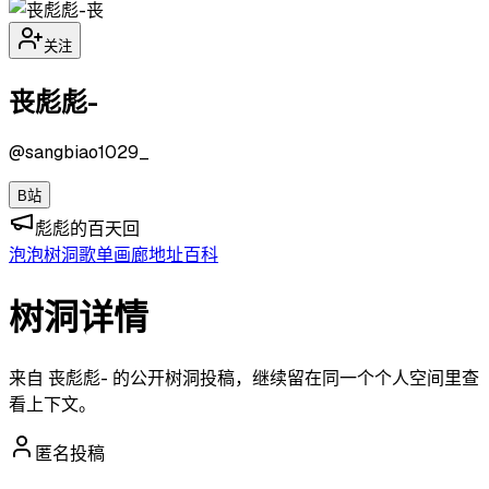
丧
关注
丧彪彪-
@
sangbiao1029_
B站
彪彪的百天回
泡泡
树洞
歌单
画廊
地址
百科
树洞详情
来自 丧彪彪- 的公开树洞投稿，继续留在同一个个人空间里查
看上下文。
匿名投稿