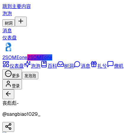
跳到主要内容
泡泡
树洞
消息
仪表盘
2SOMEone
2SOMEone
仪表盘
泡泡
百科
树洞
消息
礼兮
僚机
更多
发泡泡
登录
丧彪彪-
@
sangbiao1029_