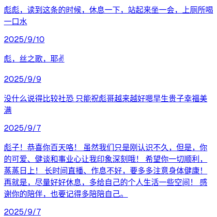
彪彪，读到这条的时候，休息一下，站起来坐一会，上厕所喝
一口水
2025/9/10
彪，丝之歌，耶✌
2025/9/9
没什么说得比较社恐 只能祝彪哥越来越好嗯早生贵子幸福美
满
2025/9/7
彪子！恭喜你百天咯！ 虽然我们只是刚认识不久，但是，你
的可爱、健谈和事业心让我印象深刻哦！ 希望你一切顺利，
蒸蒸日上！ 长时间直播、作息不好，要多多注意身体健康！
再就是，尽量好好休息，多给自己的个人生活一些空间！ 感
谢你的陪伴，也要记得多陪陪自己。
2025/9/7