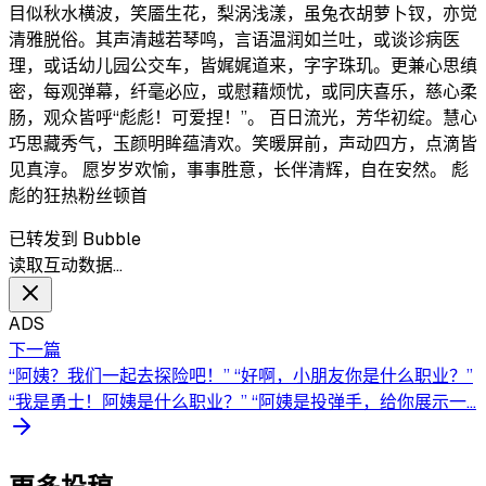
目似秋水横波，笑靥生花，梨涡浅漾，虽兔衣胡萝卜钗，亦觉
清雅脱俗。其声清越若琴鸣，言语温润如兰吐，或谈诊病医
理，或话幼儿园公交车，皆娓娓道来，字字珠玑。更兼心思缜
密，每观弹幕，纤毫必应，或慰藉烦忧，或同庆喜乐，慈心柔
肠，观众皆呼“彪彪！可爱捏！”。 百日流光，芳华初绽。慧心
巧思藏秀气，玉颜明眸蕴清欢。笑暖屏前，声动四方，点滴皆
见真淳。 愿岁岁欢愉，事事胜意，长伴清辉，自在安然。 彪
彪的狂热粉丝顿首
已转发到 Bubble
读取互动数据…
ADS
下一篇
“阿姨？我们一起去探险吧！” “好啊，小朋友你是什么职业？”
“我是勇士！阿姨是什么职业？” “阿姨是投弹手，给你展示一...