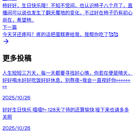
柿好好，生日快乐哦！不知不觉间，也认识柿子八个月了，直
播间可以说也发生了翻天覆地的变化，不过好在柿子仍有初心
尚在，希望柿...
下一篇
今天牙还疼吗？疼的话把蛋糕寄给我，我帮你吃了🥰🥰
更多投稿
人生短短三万天，每一天都要寻找好心情，你若在便是晴天，
好好喝水好好吃饭好好休息，别熬夜~我会一直视奸你👀👀👀
👀
2025/10/26
好好生日快乐 嘻嘻!!~ 128天了待的还算愉快,接下来也请多多
关照
2025/10/26