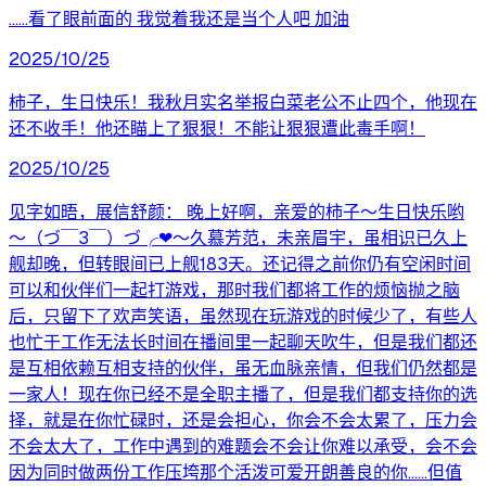
……看了眼前面的 我觉着我还是当个人吧 加油
2025/10/25
柿子，生日快乐！我秋月实名举报白菜老公不止四个，他现在
还不收手！他还瞄上了狠狠！不能让狠狠遭此毒手啊！
2025/10/25
见字如晤，展信舒颜： 晚上好啊，亲爱的柿子～生日快乐哟
～（づ￣3￣）づ╭❤～久慕芳范，未亲眉宇，虽相识已久上
舰却晚，但转眼间已上舰183天。还记得之前你仍有空闲时间
可以和伙伴们一起打游戏，那时我们都将工作的烦恼抛之脑
后，只留下了欢声笑语，虽然现在玩游戏的时候少了，有些人
也忙于工作无法长时间在播间里一起聊天吹牛，但是我们都还
是互相依赖互相支持的伙伴，虽无血脉亲情，但我们仍然都是
一家人！现在你已经不是全职主播了，但是我们都支持你的选
择，就是在你忙碌时，还是会担心，你会不会太累了，压力会
不会太大了，工作中遇到的难题会不会让你难以承受，会不会
因为同时做两份工作压垮那个活泼可爱开朗善良的你……但值