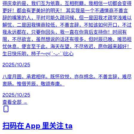
得庆幸的是，我们互为依靠，互相慰籍，我相信一切都会变得
更好！都会有更美好的明天！ 其实我是一个不通情商不善言
辞的嘴笨的人，平时可能久疏问候，但一是因我才疏学浅难以
解忧，二是因我情商较低，不善言辞，不知该如何开口，不过
我永远都在，只要你回头，我一直在你背后支持你！时间有
限，不尽欲言，虽然想说的话还有很多，但时辰已晚，唯恐担
忧休息，便言至于此，海天在望，不尽依迟，愿你越来越好！
生日快乐哟，柿子～ღ( ´･ᴗ･` )比心
2025/10/25
八度月圆，承君相伴。既怀欣悦，亦存感念。不善言辞，难尽
衷肠。惟借芳辰，敬颂寿康。
2025/10/25
查看全部 →
扫码在 App 里关注 ta