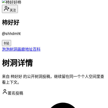
柿
关注
柿好好
@
shhdmht
B站
泡泡
树洞
画廊
地址
百科
树洞详情
来自 柿好好 的公开树洞投稿，继续留在同一个个人空间里查
看上下文。
匿名投稿