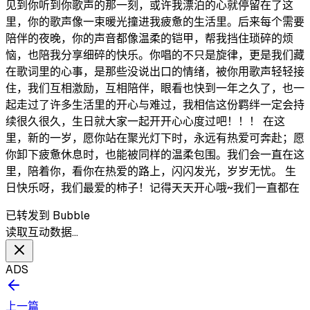
见到你听到你歌声的那一刻，或许我漂泊的心就停留在了这
里，你的歌声像一束暖光撞进我疲惫的生活里。后来每个需要
陪伴的夜晚，你的声音都像温柔的铠甲，帮我挡住琐碎的烦
恼，也陪我分享细碎的快乐。你唱的不只是旋律，更是我们藏
在歌词里的心事，是那些没说出口的情绪，被你用歌声轻轻接
住，我们互相激励，互相陪伴，眼看也快到一年之久了，也一
起走过了许多生活里的开心与难过，我相信这份羁绊一定会持
续很久很久，生日就大家一起开开心心度过吧！！！ 在这
里，新的一岁，愿你站在聚光灯下时，永远有热爱可奔赴；愿
你卸下疲惫休息时，也能被同样的温柔包围。我们会一直在这
里，陪着你，看你在热爱的路上，闪闪发光，岁岁无忧。 生
日快乐呀，我们最爱的柿子！记得天天开心哦~我们一直都在
已转发到 Bubble
读取互动数据…
ADS
上一篇