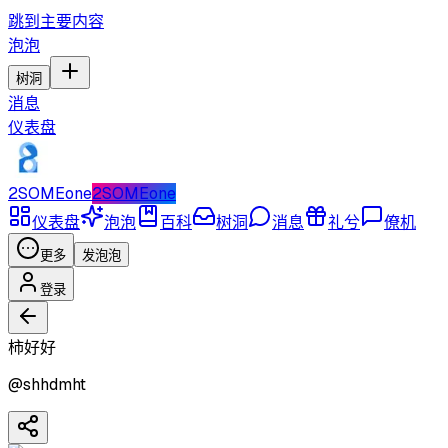
跳到主要内容
泡泡
树洞
消息
仪表盘
2SOMEone
2SOMEone
仪表盘
泡泡
百科
树洞
消息
礼兮
僚机
更多
发泡泡
登录
柿好好
@
shhdmht