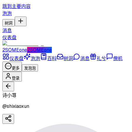
跳到主要内容
泡泡
树洞
消息
仪表盘
2SOMEone
2SOMEone
仪表盘
泡泡
百科
树洞
消息
礼兮
僚机
更多
发泡泡
登录
诗小荨
@
shixiaoxun