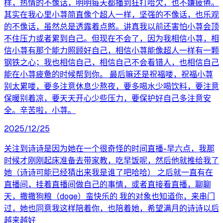
样，热情的不像话，明明每天都播到狂打哈欠，也不嫌疲倦。
其实在我心里小荨简直像个超人一样，坚强的不像话，也乐观
的不像话，虽然总是透露着点憨。讲真我以前还害怕小荨会顶
不住压力或者累到自己。但现在不会了，因为我相信小荨，相
信小荨有那个能力照顾好自己，相信小荨能像超人一样有一颗
钢铁之心；我也相信自己，相信自己不会看错人，也相信自己
能在小荨疲惫的时候帮到你。 最后嘛还是祝福喽，祝福小荨
别太累喽，要多注意休息少熬夜，要多喝水少喝饮料，要注意
保暖别着凉，要天天开心少些压力，要保护好自己多注意安
全。辛苦啦，小荨。
2025/12/25
关注到诗诗是因为她在一个很奇怪的时间直播-早六点，我那
时候才刚刚起床准备去带家教，吃早饭呢，然后他就推给我了
她（诗诗可能已经猜出来我是谁了吧哈哈） 之后就一直有在
直播间，挂着直播间做自己的事情，或者直接看直播，聊聊
天，撒撒狗粮（doge）蛮快乐的 我的对象也知道你，来串门
过，她也同意我这样陪着你，也陪着她，希望满月的诗诗以后
越来越好