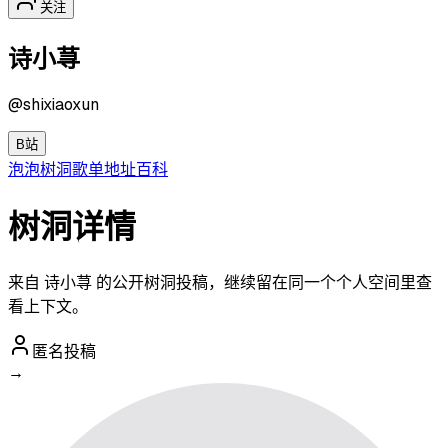
关注
诗小荨
@
shixiaoxun
B站
泡泡
树洞
歌单
地址
百科
树洞详情
来自 诗小荨 的公开树洞投稿，继续留在同一个个人空间里查
看上下文。
匿名投稿
→