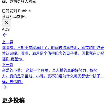
耀，成为更多人的光！
已转发到 Bubble
读取互动数据…
ADS
上一篇
嘿嘿嘿，不知不觉就满月了，时间过得真快呢，感觉咱们昨天
才认识呢。嘿嘿，满月是个值得纪念的日子嘞，因此我在此祝
福你:希望你...
下一篇
亲爱的小荨： 这就一个月喽，某人播的真的好努力，好努
力。真的是辛苦啦，小荨。真不知道为什么每天都像个孩子一
样，热情的...
更多投稿