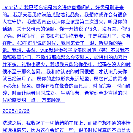
Dear诗诗 我已经忘记是怎么进你直播间的，好像是刷进来
的。 我那天看见你满脑瓜贴着礼品条，我想你或许会有很多
人在守护。 我想我真正认识你应该是第二次进来，听见你的
话题，关于父母亲的话题。你一开始说了很久，没有哭，你很
坚强。但我很忙，背书和考试很拖节奏，于是我离开了，没有
在听。43在群里说的时候，我回来看了一眼，听见你的哭
诉。我想，果然，vup就是惨孩子收集区对吧（笑）不过我不
像那些同学们，不像43那样那么会安慰人，能提供的内容也
并不多，礼物也很少，我想我只能陪你坐牢，起码在没人的时
候不至于那么苦闷。 我和你认识的时间很短，才认识几天你
就已经满月了。 愿你的虚拟形象永远轻盈，愿它背后的灵魂
不必永远轻盈。愿你有权在像素的面具后，时而完整，时而破
碎，时而让两者同时成立。 生活很苦，希望你至少直播的时
候能感觉甜一点。 万事顺遂。
2025/12/26
洗漱之后，我收起了一切情绪躺在床上，而那些想不通的事情
我选择遗忘，因为这样会好过一些，很多时候我真的不愿意太