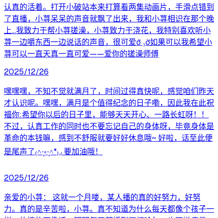
认真的活着。打开小破站本来打算看两集动画片，手滑点错到
了直播，小荨呆呆的声音就飘了出来，我和小荨相识在那个晚
上...我致力于帮小荨搓澡，小荨致力于浇花，我特别喜欢听小
荨一边嚼东西一边说话的声音，很可爱ớ ₃ờ如果可以我希望小
荨可以一直天真一直可爱——爱你的搓澡师傅
2025/12/26
嘿嘿嘿，不知不觉就满月了，时间过得真快呢，感觉咱们昨天
才认识呢。嘿嘿，满月是个值得纪念的日子嘞，因此我在此祝
福你:希望你以后的日子里，能够天天开心、一路长虹呀！！
不过，认真工作的同时也不要忘记自己的身体呀，毕竟身体是
革命的本钱嘛，感到不舒服就要好好休息哦~ 好啦，话至此便
是尾声了₍˄·͈༝·͈˄*₎◞ 要加油哦！
2025/12/26
亲爱的小荨： 这就一个月喽，某人播的真的好努力，好努
力。真的是辛苦啦，小荨。真不知道为什么每天都像个孩子一