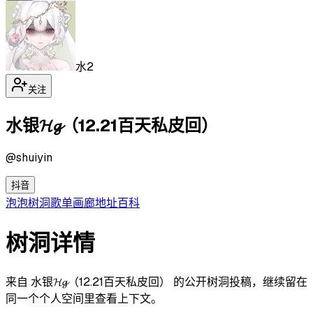
水2
关注
水银𝓗𝓰（12.21百天私皮回）
@
shuiyin
抖音
泡泡
树洞
歌单
画廊
地址
百科
树洞详情
来自 水银𝓗𝓰（12.21百天私皮回） 的公开树洞投稿，继续留在
同一个个人空间里查看上下文。