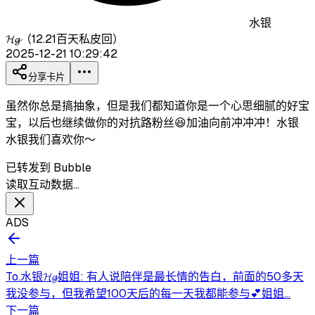
水银
𝓗𝓰（12.21百天私皮回）
2025-12-21 10:29:42
分享卡片
虽然你总是搞抽象，但是我们都知道你是一个心思细腻的好宝
宝，以后也继续做你的对抗路粉丝😆加油向前冲冲冲！水银
水银我们喜欢你～
已转发到 Bubble
读取互动数据…
ADS
上一篇
To.水银𝓗𝓰姐姐: 有人说陪伴是最长情的告白，前面的50多天
我没参与，但我希望100天后的每一天我都能参与💕姐姐...
下一篇