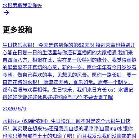
水银劳斯我爱你🤟
更多投稿
生日快乐水银！ 今天是遇到你的第62天呀 特别荣幸也特别开
心能在日复一日的生活里与你还有直播间的大家相遇 我们来
自四面八方，相聚在此，实在是一段特别的缘分。我觉得虚拟
的屏幕隔不开真切的心意，新的一岁，愿你年年有今日岁岁有
今朝，做自己喜欢的事，见想见的风景。愿你一路长红，要一
直走花路呀水银！ 愿流年无恙，喜乐如常。愿每一个朝夕，
都有温暖与欢喜相伴。生日快乐，我们来日方长 os：水银记
得好好吃饭好好休息好好照顾自己🥺 不要太累了喔
2026/6/9
水银𝓗𝓰（6.9新衣回）生日快乐！额不对是这个水银生日快
乐！其实现在想来𝓗𝓰还是我亲自想的呢哼哼(自豪ing)水银你
也就只能想那些土土的知道了吧！而且我发现我们没聊熟的时