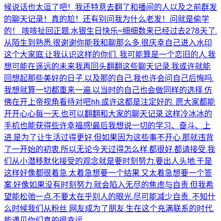
候说话也太逗了吧！我还特意去翻了和播间的人以及之前群发
的聊天记录！真的尬！还有别问我为什么老发！问就是偷学
的！ 咳咳扯回正题.水银生日快乐~细细数来已经过去278天了.
从陌生到熟悉.很谢谢你能我和聊那么多.很庆幸自己进入水印
这个大家庭.让我认识这样的你们. 我可能算是一个恋旧的人.我
想可能在遥远的未来我再回头翻翻这些聊天记录.我或许就能
回想起那些美好的日子.以及那的自己.我也许会问自己后悔吗.
我想就算一切都重来一遍.以当时的自己也会做同样的选择.仿
佛在开上帝视角看待对吧hh.或许这都是注定好的. 愿大家都能
开开心心每一天.也可以翻翻和大家的聊天记录.这样冷冰冰的
手机也能获得些许幸福感!最后我想说一切的学习、奋斗、上
进.是为了让生活过得更好.但如果因为这些事不开心.那就违背
了一开始的初衷.所以无论今天过得怎么样.都很好.都请接受.我
们从小潜移默化接受的观念就是要时刻努力.要出人头地.于是
这样好像都很着急.太着急想要一个结果.又太着急想要一个答
案.好像如果没有时刻努力.就会陷入无尽的焦虑与自责.但我希
望能松弛一点.不要太在乎别人的眼光.尽可能减少自责. 不知什
么时候我们从粉丝 网友成为了朋友.生在这个充满联系的时代.
能遇见你们真的很幸运.