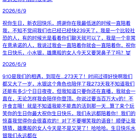
2026/6/9
祝你生日，新衣回快乐，感谢你在我最低迷的时候一直陪着
我，不知不觉间我们也已经已经快239天了，我是一个比较社
恐的人，有的时候光是看着你们聊天就可以了，我是一个非常
在意承诺的人，我说过我会一直陪着你就会一直陪着你，祝你
生日快乐，小水银，雄鹰般的女人今天又要哭鼻子了吗？👿
2026/6/9
9.10是我们的相遇，到现在….273天了！时间过得好快啊我们
都又大了一岁，水银这个角色也陪伴了我273天我不知道我们
还能有多少个日日夜夜，但我知道只要你还在直播，我就会一
直在，无论怎样我会陪伴你登顶。你说过要当百万大v的！不
许食言哦！就是不知道我能不能真的活到那一天….算了来个玩
笑你的生日你最大祝你生日快乐，我们永远都陪着你！我们的
惊喜我觉得你会很喜欢的！对了不要嘲笑我的语音！顺便让我
猜猜，雄鹰般的女人今天是不是又哭了！哈哈哈。生日快乐水
银我们永远都在