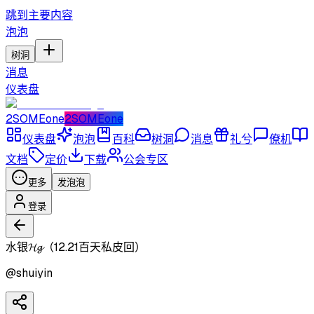
跳到主要内容
泡泡
树洞
消息
仪表盘
2SOMEone
2SOMEone
仪表盘
泡泡
百科
树洞
消息
礼兮
僚机
文档
定价
下载
公会专区
更多
发泡泡
登录
水银𝓗𝓰（12.21百天私皮回）
@
shuiyin