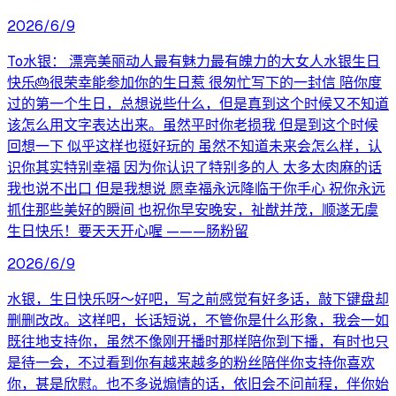
2026/6/9
To水银： 漂亮美丽动人最有魅力最有魄力的大女人水银生日
快乐🎂很荣幸能参加你的生日惹 很匆忙写下的一封信 陪你度
过的第一个生日，总想说些什么，但是真到这个时候又不知道
该怎么用文字表达出来。虽然平时你老损我 但是到这个时候
回想一下 似乎这样也挺好玩的 虽然不知道未来会怎么样，认
识你其实特别幸福 因为你认识了特别多的人 太多太肉麻的话
我也说不出口 但是我想说 愿幸福永远降临于你手心 祝你永远
抓住那些美好的瞬间 也祝你早安晚安，祉猷并茂，顺遂无虞
生日快乐！要天天开心喔 ———肠粉留
2026/6/9
水银，生日快乐呀～好吧，写之前感觉有好多话，敲下键盘却
删删改改。这样吧，长话短说，不管你是什么形象，我会一如
既往地支持你，虽然不像刚开播时那样陪你到下播，有时也只
是待一会，不过看到你有越来越多的粉丝陪伴你支持你喜欢
你，甚是欣慰。也不多说煽情的话，依旧会不问前程，伴你始