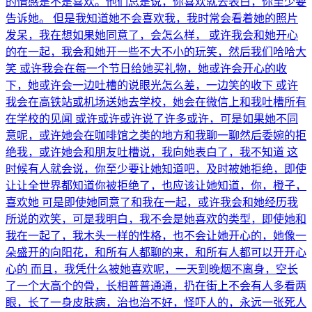
的情感是不是喜欢。他们总是说，你喜欢就去表白，你至少要
告诉她。 但是我知道她不会喜欢我，我时常会看着她的照片
发呆，我在想如果她同意了，会怎么样， 或许我会和她开心
的在一起，我会和她开一些不大不小的玩笑，然后我们哈哈大
笑 或许我会在每一个节日给她买礼物，她或许会开心的收
下，她或许会一边吐槽的说眼光怎么差，一边笑的收下 或许
我会在高铁站或机场送她去学校，她会在微信上和我吐槽所有
在学校的见闻 或许或许或许说了许多或许，可是如果她不同
意呢，或许她会在咖啡馆之类的地方和我聊一聊然后委婉的拒
绝我，或许她会和朋友吐槽说，我向她表白了，我不知道 这
时候有人就会说，你至少要让她知道吧，及时被她拒绝，即使
让让全世界都知道你被拒绝了，也应该让她知道，你，橙子，
喜欢她 可是即使她同意了和我在一起，或许我会和她经历我
所说的欢笑，可是我明白，我不会是她喜欢的类型，即使她和
我在一起了，我木头一样的性格，也不会让她开心的，她像一
朵盛开的向阳花，和所有人都聊的来，和所有人都可以开开心
心的 而且，我凭什么被她喜欢呢，一天到晚烟不离身，空长
了一个大高个的骨，长相普普通通，扔在街上不会有人多看两
眼，长了一身皮肤病，治也治不好，怪吓人的，永远一张死人