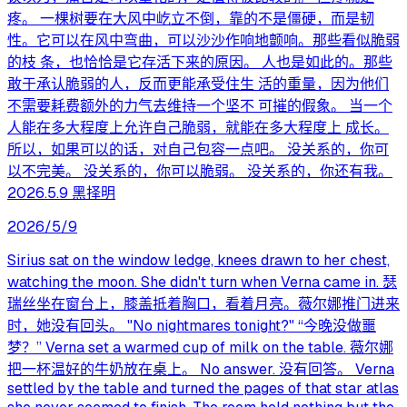
疼。 一棵树要在大风中屹立不倒，靠的不是僵硬，而是韧
性。它可以在风中弯曲，可以沙沙作响地颤响。那些看似脆弱
的枝 条，也恰恰是它存活下来的原因。 人也是如此的。那些
敢于承认脆弱的人，反而更能承受住生 活的重量，因为他们
不需要耗费额外的力气去维持一个坚不 可摧的假象。 当一个
人能在多大程度上允许自己脆弱，就能在多大程度上 成长。
所以，如果可以的话，对自己包容一点吧。 没关系的，你可
以不完美。 没关系的，你可以脆弱。 没关系的，你还有我。
2026.5.9 黑择明
2026/5/9
Sirius sat on the window ledge, knees drawn to her chest,
watching the moon. She didn't turn when Verna came in. 瑟
瑞丝坐在窗台上，膝盖抵着胸口，看着月亮。薇尔娜推门进来
时，她没有回头。 "No nightmares tonight?" “今晚没做噩
梦？” Verna set a warmed cup of milk on the table. 薇尔娜
把一杯温好的牛奶放在桌上。 No answer. 没有回答。 Verna
settled by the table and turned the pages of that star atlas