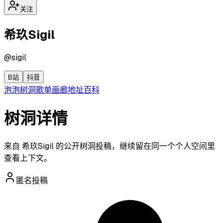
关注
希玖Sigil
@
sigil
B站
抖音
泡泡
树洞
歌单
画廊
地址
百科
树洞详情
来自 希玖Sigil 的公开树洞投稿，继续留在同一个个人空间里
查看上下文。
匿名投稿