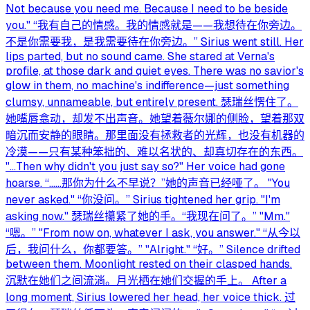
Not because you need me. Because I need to be beside
you." “我有自己的情感。我的情感就是——我想待在你旁边。
不是你需要我，是我需要待在你旁边。” Sirius went still. Her
lips parted, but no sound came. She stared at Verna's
profile, at those dark and quiet eyes. There was no savior's
glow in them, no machine's indifference—just something
clumsy, unnameable, but entirely present. 瑟瑞丝愣住了。
她嘴唇翕动，却发不出声音。她望着薇尔娜的侧脸，望着那双
暗沉而安静的眼睛。那里面没有拯救者的光辉，也没有机器的
冷漠——只有某种笨拙的、难以名状的、却真切存在的东西。
"…Then why didn't you just say so?" Her voice had gone
hoarse. “……那你为什么不早说？”她的声音已经哑了。 "You
never asked." “你没问。” Sirius tightened her grip. "I'm
asking now." 瑟瑞丝攥紧了她的手。“我现在问了。” "Mm."
“嗯。” "From now on, whatever I ask, you answer." “从今以
后，我问什么，你都要答。” "Alright." “好。” Silence drifted
between them. Moonlight rested on their clasped hands.
沉默在她们之间流淌。月光栖在她们交握的手上。 After a
long moment, Sirius lowered her head, her voice thick. 过