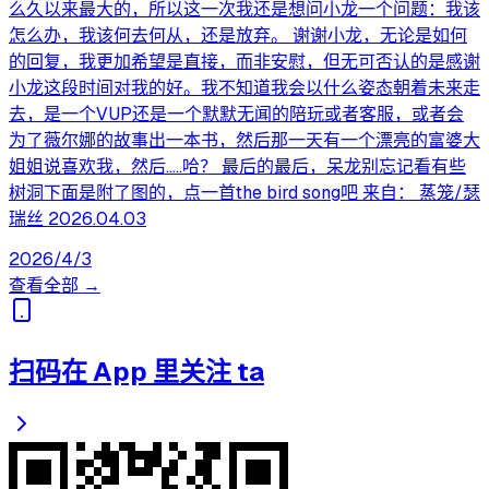
么久以来最大的，所以这一次我还是想问小龙一个问题：我该
怎么办，我该何去何从，还是放弃。 谢谢小龙，无论是如何
的回复，我更加希望是直接，而非安慰，但无可否认的是感谢
小龙这段时间对我的好。我不知道我会以什么姿态朝着未来走
去，是一个VUP还是一个默默无闻的陪玩或者客服，或者会
为了薇尔娜的故事出一本书，然后那一天有一个漂亮的富婆大
姐姐说喜欢我，然后.....哈？ 最后的最后，呆龙别忘记看有些
树洞下面是附了图的，点一首the bird song吧 来自： 蒸笼/瑟
瑞丝 2026.04.03
2026/4/3
查看全部 →
扫码在 App 里关注 ta