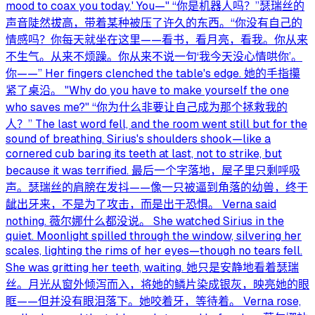
mood to coax you today.' You—" “你是机器人吗？”瑟瑞丝的
声音陡然拔高，带着某种被压了许久的东西。“你没有自己的
情感吗？你每天就坐在这里——看书，看月亮，看我。你从来
不生气。从来不烦躁。你从来不说一句‘我今天没心情哄你’。
你——” Her fingers clenched the table's edge. 她的手指攥
紧了桌沿。 "Why do you have to make yourself the one
who saves me?" “你为什么非要让自己成为那个拯救我的
人？” The last word fell, and the room went still but for the
sound of breathing. Sirius's shoulders shook—like a
cornered cub baring its teeth at last, not to strike, but
because it was terrified. 最后一个字落地，屋子里只剩呼吸
声。瑟瑞丝的肩膀在发抖——像一只被逼到角落的幼兽，终于
龇出牙来，不是为了攻击，而是出于恐惧。 Verna said
nothing. 薇尔娜什么都没说。 She watched Sirius in the
quiet. Moonlight spilled through the window, silvering her
scales, lighting the rims of her eyes—though no tears fell.
She was gritting her teeth, waiting. 她只是安静地看着瑟瑞
丝。月光从窗外倾泻而入，将她的鳞片染成银灰，映亮她的眼
眶——但并没有眼泪落下。她咬着牙，等待着。 Verna rose,