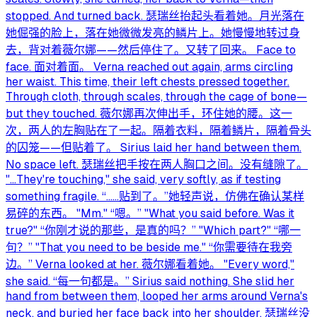
stopped. And turned back. 瑟瑞丝抬起头看着她。月光落在
她倔强的脸上，落在她微微发亮的鳞片上。她慢慢地转过身
去，背对着薇尔娜——然后停住了。又转了回来。 Face to
face. 面对着面。 Verna reached out again, arms circling
her waist. This time, their left chests pressed together.
Through cloth, through scales, through the cage of bone—
but they touched. 薇尔娜再次伸出手，环住她的腰。这一
次，两人的左胸贴在了一起。隔着衣料，隔着鳞片，隔着骨头
的囚笼——但贴着了。 Sirius laid her hand between them.
No space left. 瑟瑞丝把手按在两人胸口之间。没有缝隙了。
"…They're touching," she said, very softly, as if testing
something fragile. “……贴到了。”她轻声说，仿佛在确认某样
易碎的东西。 "Mm." “嗯。” "What you said before. Was it
true?" “你刚才说的那些，是真的吗？” "Which part?" “哪一
句？” "That you need to be beside me." “你需要待在我旁
边。” Verna looked at her. 薇尔娜看着她。 "Every word,"
she said. “每一句都是。” Sirius said nothing. She slid her
hand from between them, looped her arms around Verna's
neck, and buried her face back into her shoulder. 瑟瑞丝没