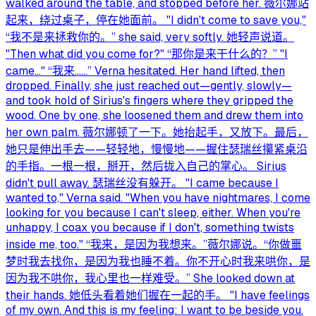
walked around the table, and stopped before her. 薇尔娜站
起来，绕过桌子，停在她面前。 "I didn't come to save you,"
“我不是来拯救你的。” she said, very softly. 她轻声说道。
"Then what did you come for?" “那你是来干什么的？” "I
came…" “我来……” Verna hesitated. Her hand lifted, then
dropped. Finally, she just reached out—gently, slowly—
and took hold of Sirius's fingers where they gripped the
wood. One by one, she loosened them and drew them into
her own palm. 薇尔娜顿了一下。她抬起手，又放下。最后，
她只是伸出手去——轻轻地，慢慢地——握住瑟瑞丝攥紧桌沿
的手指。一根一根，掰开，然后拢入自己的掌心。 Sirius
didn't pull away. 瑟瑞丝没有躲开。 "I came because I
wanted to," Verna said. "When you have nightmares, I come
looking for you because I can't sleep, either. When you're
unhappy, I coax you because if I don't, something twists
inside me, too." “我来，是因为我想来。”薇尔娜说。“你做噩
梦时我去找你，是因为我也睡不着。你不开心时我来哄你，是
因为我不哄你，我心里也一样难受。” She looked down at
their hands. 她低头看着她们握在一起的手。 "I have feelings
of my own. And this is my feeling: I want to be beside you.