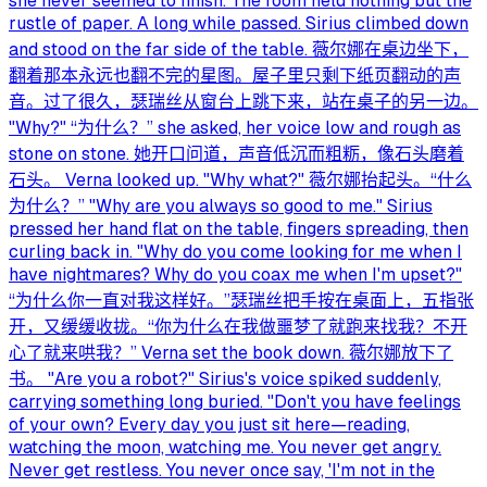
she never seemed to finish. The room held nothing but the
rustle of paper. A long while passed. Sirius climbed down
and stood on the far side of the table. 薇尔娜在桌边坐下，
翻着那本永远也翻不完的星图。屋子里只剩下纸页翻动的声
音。过了很久，瑟瑞丝从窗台上跳下来，站在桌子的另一边。
"Why?" “为什么？” she asked, her voice low and rough as
stone on stone. 她开口问道，声音低沉而粗粝，像石头磨着
石头。 Verna looked up. "Why what?" 薇尔娜抬起头。“什么
为什么？” "Why are you always so good to me." Sirius
pressed her hand flat on the table, fingers spreading, then
curling back in. "Why do you come looking for me when I
have nightmares? Why do you coax me when I'm upset?"
“为什么你一直对我这样好。”瑟瑞丝把手按在桌面上，五指张
开，又缓缓收拢。“你为什么在我做噩梦了就跑来找我？不开
心了就来哄我？” Verna set the book down. 薇尔娜放下了
书。 "Are you a robot?" Sirius's voice spiked suddenly,
carrying something long buried. "Don't you have feelings
of your own? Every day you just sit here—reading,
watching the moon, watching me. You never get angry.
Never get restless. You never once say, 'I'm not in the