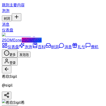
跳到主要内容
泡泡
树洞
消息
仪表盘
2SOMEone
2SOMEone
仪表盘
泡泡
百科
树洞
消息
礼兮
僚机
更多
发泡泡
登录
希玖Sigil
@
sigil
希