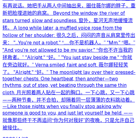
有再说话。她把手从两人中间抽出来，圈住薇尔娜的脖子，重
新把脸埋进她的肩窝。 Beyond the window, the river of
stars turned, slow and soundless. 窗外，星河无声地缓慢流
转。 A long while later, a muffled voice rose from the
hollow of her shoulder: 很久之后，闷闷的声音从肩窝里传出
来： "…You're not a robot." “……你不是机器人。” "Mm." “嗯。”
"And you're not allowed to be my savior." “你也不许当我的
拯救者。” "Alright." “好。” "You just stay beside me." “你就
在旁边就好。” Verna smiled, faint and soft. 薇尔娜轻轻笑
了。 "Alright." “好。” The moonlight lay over their pressed-
together chests. One heartbeat, then another—two
rhythms, out of step, yet beating through the same thin
cloth. 月光照着两人贴在一起的胸口。一下心跳，又一下心跳
——两种节奏，并不合拍，却隔着同一层薄薄的衣料跳动着。
—Like those nights when you finally stop asking why
someone is good to you, and just let yourself be held. ——
就像那些终于不再追问“你为何对我好”的夜晚，只是允许自己
被接住。