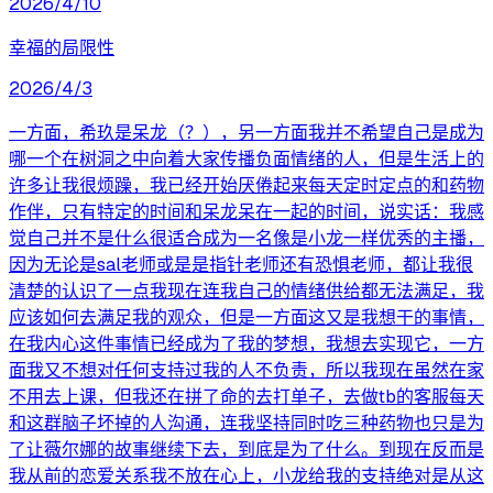
2026/4/10
幸福的局限性
2026/4/3
一方面，希玖是呆龙（？），另一方面我并不希望自己是成为
哪一个在树洞之中向着大家传播负面情绪的人，但是生活上的
许多让我很烦躁，我已经开始厌倦起来每天定时定点的和药物
作伴，只有特定的时间和呆龙呆在一起的时间，说实话：我感
觉自己并不是什么很适合成为一名像是小龙一样优秀的主播，
因为无论是sal老师或是是指针老师还有恐惧老师，都让我很
清楚的认识了一点我现在连我自己的情绪供给都无法满足，我
应该如何去满足我的观众，但是一方面这又是我想干的事情，
在我内心这件事情已经成为了我的梦想，我想去实现它，一方
面我又不想对任何支持过我的人不负责，所以我现在虽然在家
不用去上课，但我还在拼了命的去打单子，去做tb的客服每天
和这群脑子坏掉的人沟通，连我坚持同时吃三种药物也只是为
了让薇尔娜的故事继续下去，到底是为了什么。到现在反而是
我从前的恋爱关系我不放在心上，小龙给我的支持绝对是从这