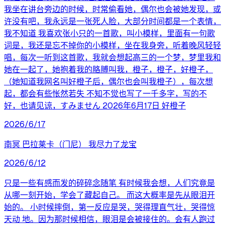
我坐在讲台旁边的时候，时常偷看她，偶尔也会被她发现，或
许没有吧，我永远是一张死人脸，大部分时间都是一个表情，
我不知道 我喜欢张小只的一首歌，叫小模样，里面有一句歌
词是，我还是忘不掉你的小模样，坐在我身旁，听着晚风轻轻
唱，每次一听到这首歌，我就会想起高三的一个梦，梦里我和
她在一起了，她抱着我的胳膊叫我，橙子，橙子，好橙子，
（她知道我网名叫好橙子后，偶尔也会叫我橙子），每次想
起，都会有些怅然若失 不知不觉也写了一千多字，写的不
好，也请见谅，すみません 2026年6月17日 好橙子
2026/6/17
南冥 巴拉莱卡（门尼） 我尽力了龙宝
2026/6/12
只是一些有感而发的碎碎念随笔 有时候我会想，人们究竟是
从哪一刻开始，学会了藏起自己。 而这大概率是先从眼泪开
始的。 小时候摔倒，第一反应是哭，哭得理直气壮，哭得惊
天动 地。因为那时候相信，眼泪是会被接住的。会有人跑过