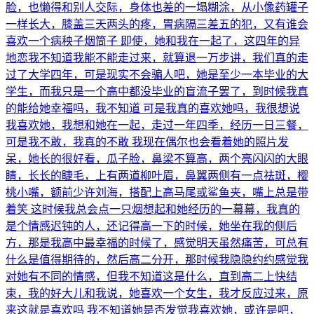
脸，也懒得和别人交际，身体也差的一塌糊涂，从小像药罐子
一样长大，膝盖三天两头的疼，胃病隔三差五的犯，又有谁会
喜欢一个病秧子烟筒子 即使，她和我在一起了，这四年的异
地恋我不知道我能不能走过来，就算退一万步讲，我们真的走
过了大学四年，可是现实不会骗人吧，她是至少一本毕业的大
学生，而我只是一个高中都没毕业的盲流子罢了，到时候我真
的能给她幸福吗，我不知道 可是我真的喜欢她吗，我很想说
我喜欢她，我想和她在一起，走过一年四季，经历一日三餐，
可是我不敢，我真的不敢 我现在偶尔也会看着她的照片发
呆，她长的很好看，瓜子脸，鼻梁不算高，两个亮闪闪的大眼
睛，长长的睫毛，上有两道柳叶眉，鼻翼两侧有一点祛斑，樱
桃小嘴，额前少许刘海，搭配上高马尾或鲨鱼夹，嘴上总是带
着笑 这时候我总会点一只烟想起和她经历的一幕幕，我真的
是个情感迟钝的人，还记得高一下的时候，她坐在我的侧后
方，那是我高中最幸福的时候了，感觉明天虽然痛苦，可总有
什么是值得期待的，然后高二分开，那时候我隐隐约约感觉我
对她有不同的情感，但我不知道这是什么，直到高二上快结
束，我的好大儿和我说，她喜欢一个女生，我才反应过来，原
来这就是喜欢吗 我不知道她是否发觉我喜欢她，或许是吧，