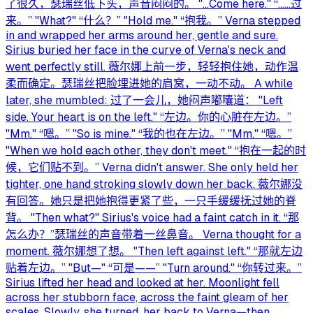
了很久，瑟瑞丝低下头，声音闷闷的。 "…Come here." “……过
来。” "What?" “什么？” "Hold me." “抱我。” Verna stepped
in and wrapped her arms around her, gentle and sure.
Sirius buried her face in the curve of Verna's neck and
went perfectly still. 薇尔娜上前一步，轻轻抱住她，动作温
柔而确定。瑟瑞丝把脸埋进她的肩窝，一动不动。 A while
later, she mumbled: 过了一会儿，她闷声嘟囔道： "Left
side. Your heart is on the left." “左边。你的心脏在左边。”
"Mm." “嗯。” "So is mine." “我的也在左边。” "Mm." “嗯。”
"When we hold each other, they don't meet." “抱在一起的时
候，它们贴不到。” Verna didn't answer. She only held her
tighter, one hand stroking slowly down her back. 薇尔娜没
有回答。她只是把她抱得更紧了些，一只手缓缓抚过她的脊
背。 "Then what?" Sirius's voice had a faint catch in it. “那
怎么办？”瑟瑞丝的声音带着一丝鼻音。 Verna thought for a
moment. 薇尔娜想了想。 "Then left against left." “那就左边
贴着左边。” "But—" “可是——” "Turn around." “你转过来。”
Sirius lifted her head and looked at her. Moonlight fell
across her stubborn face, across the faint gleam of her
scales. Slowly, she turned, her back to Verna—then