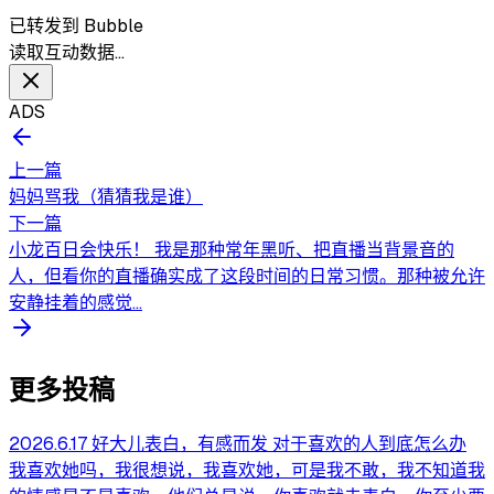
已转发到 Bubble
读取互动数据…
ADS
上一篇
妈妈骂我（猜猜我是谁）
下一篇
小龙百日会快乐！ 我是那种常年黑听、把直播当背景音的
人，但看你的直播确实成了这段时间的日常习惯。那种被允许
安静挂着的感觉...
更多投稿
2026.6.17 好大儿表白，有感而发 对于喜欢的人到底怎么办
我喜欢她吗，我很想说，我喜欢她，可是我不敢，我不知道我