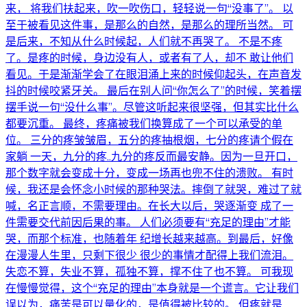
来， 将我们扶起来，吹一吹伤口，轻轻说一句“没事了”。 以
至于被看见这件事，是那么的自然，是那么的理所当然。 可
是后来，不知从什么时候起，人们就不再哭了。 不是不疼
了。是疼的时候，身边没有人，或者有了人，却不 敢让他们
看见。于是渐渐学会了在眼泪涌上来的时候仰起头，在声音发
抖的时候咬紧牙关。 最后在别人问“你怎么了”的时候，笑着摆
摆手说一句“没什么事”。尽管这听起来很坚强，但其实比什么
都要沉重。 最终，疼痛被我们换算成了一个可以承受的单
位。 三分的疼皱皱眉，五分的疼抽根烟，七分的疼请个假在
家躺 一天，九分的疼..九分的疼反而最安静。因为一旦开口，
那个数字就会变成十分，变成一场再也兜不住的溃败。 有时
候，我还是会怀念小时候的那种哭法。摔倒了就哭，难过了就
喊，名正言顺，不需要理由。在长大以后，哭逐渐变 成了一
件需要交代前因后果的事。 人们必须要有“充足的理由”才能
哭，而那个标准，也随着年 纪增长越来越高。到最后，好像
在漫漫人生里，只剩下很少 很少的事情才配得上我们流泪。
失恋不算，失业不算，孤独不算，撑不住了也不算。 可我现
在慢慢觉得，这个“充足的理由”本身就是一个谎言。它让我们
误以为，痛苦是可以量化的，是值得被比较的。 但疼就是