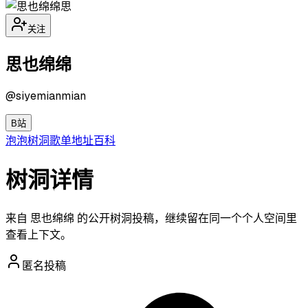
思
关注
思也绵绵
@
siyemianmian
B站
泡泡
树洞
歌单
地址
百科
树洞详情
来自 思也绵绵 的公开树洞投稿，继续留在同一个个人空间里
查看上下文。
匿名投稿