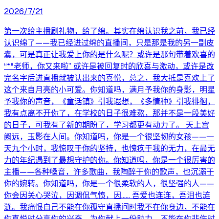
2026/7/21
第一次给主播刷礼物，给了绵。其实在绵认识我之前，我已经
认识绵了——我已经进过绵的直播间，只是那是我的另一副皮
囊，可是真正让我爱上你的是什么呢？或许是那句带着欢喜的
“**老师，你又来啦” 或许是被回复时的欣喜与激动，或许是改
完名字后进直播就被认出来的喜悦，总之，我大抵是喜欢上了
这个来自月亮的小可爱。你知道吗，满月予我你的身影，明星
予我你的声音，《童话镇》引我遐想，《多情种》引我徘徊，
我有点离不开你了，在学校的日子很难熬，那并不是一段美好
的日子，可我有了新的期盼了，学习都更有动力了。 天上宫
阙远，玉影在人间。你知道吗，你是一个很坚韧的女孩——一
天九个小时，我惊叹于你的坚持，也愧疚于我的无力，在最无
力的年纪遇到了最想守护的你。你知道吗，你是一个很厉害的
主播——各种嗓音，许多歌曲，我陶醉于你的歌声，也沉溺于
你的婉转。你知道吗，你是一个很柔软的人，很坚强的人——
你会因关心哭泣，因调侃气愤，因…… 吾爱也连连，吾泪也涟
涟。我痛恨自己不能在你孤守直播间时我不在你身边，不能在
你喜悦时分享你的兴奋，为你献上一份助力，不能在你悲伤时