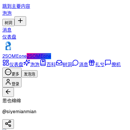
跳到主要内容
泡泡
树洞
消息
仪表盘
2SOMEone
2SOMEone
仪表盘
泡泡
百科
树洞
消息
礼兮
僚机
更多
发泡泡
登录
思也绵绵
@
siyemianmian