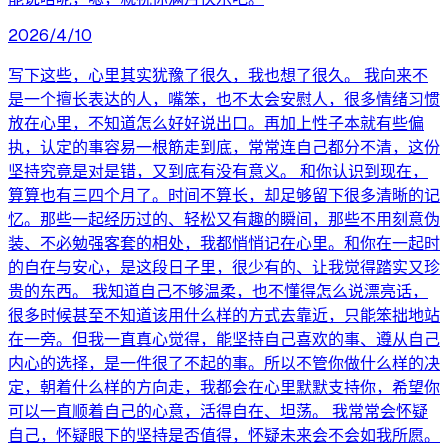
2026/4/10
写下这些，心里其实犹豫了很久，我也想了很久。 我向来不
是一个擅长表达的人，嘴笨，也不太会安慰人，很多情绪习惯
放在心里，不知道怎么好好说出口。再加上性子本就有些偏
执，认定的事容易一根筋走到底，常常连自己都分不清，这份
坚持究竟是对是错，又到底有没有意义。 和你认识到现在，
算算也有三四个月了。时间不算长，却足够留下很多清晰的记
忆。那些一起经历过的、轻松又有趣的瞬间，那些不用刻意伪
装、不必勉强客套的相处，我都悄悄记在心里。和你在一起时
的自在与安心，是这段日子里，很少有的、让我觉得踏实又珍
贵的东西。 我知道自己不够温柔，也不懂得怎么说漂亮话，
很多时候甚至不知道该用什么样的方式去靠近，只能笨拙地站
在一旁。但我一直真心觉得，能坚持自己喜欢的事、遵从自己
内心的选择，是一件很了不起的事。所以不管你做什么样的决
定，朝着什么样的方向走，我都会在心里默默支持你，希望你
可以一直顺着自己的心意，活得自在、坦荡。 我常常会怀疑
自己，怀疑眼下的坚持是否值得，怀疑未来会不会如我所愿。