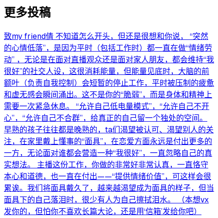
更多投稿
致my friend倩 不知道怎么开头，但还是很想和你说， “突然
的心情低落”，是因为平时（包括工作时）都一直在做“情绪劳
动” ，无论是在面对直播观众还是面对家人朋友，都会维持“我
很好”的社交人设，这很消耗能量，但能量见底时，大脑的前
额叶（负责自我控制）会短暂的停止工作，平时被压制的疲惫
和虚无感会瞬间涌出。这不是你的“脆弱”，而是身体和精神上
需要一次紧急休息。 “允许自己低电量模式”，“允许自己不开
心”，“允许自己不合群”，给真正的自己留一个独处的空间。
早熟的孩子往往都是晚熟的，ta们渴望被认可、渴望别人的关
注，在家里戴上懂事的“面具”，在恋爱方面永远是付出更多的
一方，无论面对谁都会营造一种“我很好”，一直忽略自己的真
实想法。 主播这份工作，你做的非常好非常认真，一直恪守
本心和道德，也一直在付出——“提供情绪价值”，可这样会很
累诶。我们将面具戴久了，越来越渴望成为面具的样子，但当
面具下的自己落泪时，很少有人为自己擦拭泪水。 （本想vx
发你的，但怕你不喜欢长篇大论，还是用‘信箱’发给你吧）