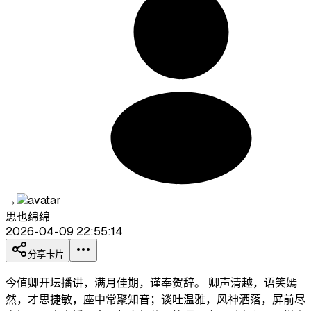
→
思也绵绵
2026-04-09 22:55:14
分享卡片
今值卿开坛播讲，满月佳期，谨奉贺辞。 卿声清越，语笑嫣
然，才思捷敏，座中常聚知音；谈吐温雅，风神洒落，屏前尽