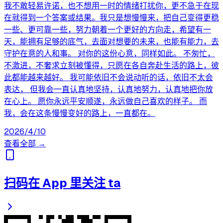
我不敢轻易许诺，也不想用一时的情绪打扰你，更不急于在现
在就得到一个答案或结果。我只是想慢慢来，把自己变得更稳
一些、更可靠一些，努力朝着一个更好的方向走，希望有一
天，能拥有足够的底气，去面对想要的未来，也能有能力，去
守护在意的人和事。 对你的这份心意，同样如此。 不匆忙，
不激进，不奢求立刻被懂得，只愿在各自奔赴生活的路上，彼
此都能越来越好。 我可能依旧不会说动听的话，依旧不太会
表达， 但我会一直认真地坚持，认真地努力，认真地把你放
在心上。 愿你永远平安顺遂，永远做自己喜欢的样子。 而
我，会在这条慢慢变好的路上，一直都在。
2026/4/10
查看全部 →
扫码在 App 里关注 ta