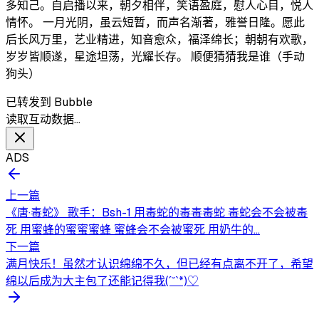
多知己。自启播以来，朝夕相伴，笑语盈庭，慰人心目，悦人
情怀。 一月光阴，虽云短暂，而声名渐著，雅誉日隆。愿此
后长风万里，艺业精进，知音愈众，福泽绵长；朝朝有欢歌，
岁岁皆顺遂，星途坦荡，光耀长存。 顺便猜猜我是谁（手动
狗头）
已转发到 Bubble
读取互动数据…
ADS
上一篇
《唐·毒蛇》 歌手：Bsh-1 用毒蛇的毒毒毒蛇 毒蛇会不会被毒
死 用蜜蜂的蜜蜜蜜蜂 蜜蜂会不会被蜜死 用奶牛的...
下一篇
满月快乐！虽然才认识绵绵不久，但已经有点离不开了，希望
绵以后成为大主包了还能记得我(ˊ˘ˋ*)♡