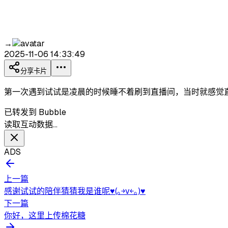
→
2025-11-06 14:33:49
分享卡片
第一次遇到试试是凌晨的时候睡不着刷到直播间，当时就感觉
已转发到 Bubble
读取互动数据…
ADS
上一篇
感谢试试的陪伴猜猜我是谁呢♥(｡￫v￩｡)♥
下一篇
你好，这里上传棉花糖