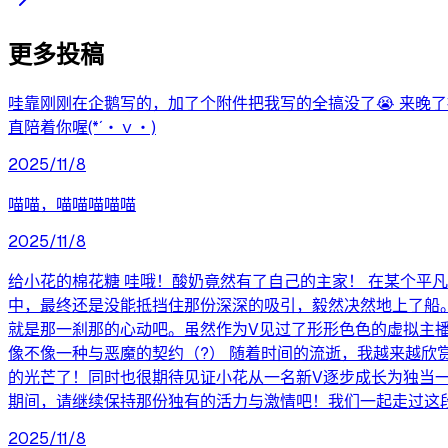
更多投稿
哇靠刚刚在企鹅写的，加了个附件把我写的全搞没了😭 来晚
直陪着你喔(*´・ｖ・)
2025/11/8
喵喵，喵喵喵喵喵
2025/11/8
给小花的棉花糖 哇哦！酸奶竟然有了自己的主家！ 在某个平
中，最终还是没能抵挡住那份深深的吸引，毅然决然地上了船。
就是那一刹那的心动吧。虽然作为V见过了形形色色的虚拟主
像不像一种与恶魔的契约（?） 随着时间的流逝，我越来越
的光芒了！同时也很期待见证小花从一名新V逐步成长为独当一面
期间，请继续保持那份独有的活力与激情吧！我们一起走过这
2025/11/8