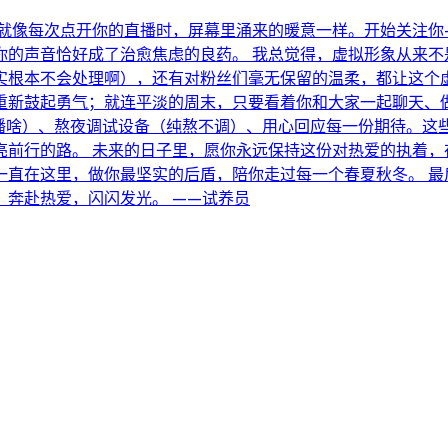
，就像每次点开你的直播时，屏幕里涌来的暖意一样。开始关注你
你的声音恰好成了治愈焦虑的良药。 我总觉得，虚拟形象从来不
实根本不会处理啊），还有对粉丝们毫无保留的温柔，都让这个
重新鼓起勇气；就连平淡的周末，只要看着你和大家一起聊天、做
播啥）、熬夜调试设备（纯熬不调）、用心回应每一份期待。这
亮前行的路。 未来的日子里，愿你永远保持这份对热爱的执着，
一直在这里，做你最坚实的后盾，陪你走过每一个春夏秋冬。 最
奔赴热爱，闪闪发光。 ——试养员