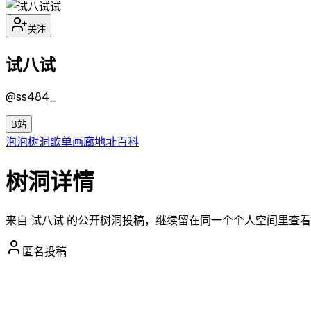
试
关注
试八试
@
ss484_
B站
泡泡
树洞
歌单
画廊
地址
百科
树洞详情
来自 试八试 的公开树洞投稿，继续留在同一个个人空间里查
匿名投稿