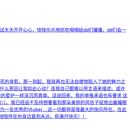
试天天开开心心，快快乐乐地吃吃喝喝给dd们播播，dd们会一
小花的身影。那一刻起，我就再也无法自拔地陷入了她的魅力之
是什么原因让我如此心动？连我自己都难以用言语来描述。或许
的爱护一样深沉而真挚。话说回来，我的单推承诺也有要求 这
孩儿。我已经迫不及待想要看到那朵美丽的风信子绽放出最耀眼
名优秀的Vtuber……这一切都将是我最大的快乐所在。在此
地陪伴在你身边直到永远。祝满月快乐！！