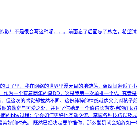
了抱歉！不是很会写这种呢。。。前面忘了后面忘了总之，希望试
凡的日子里，我在网络的世界里漫无目的地游荡，偶然间邂逅了
 作为一个有着两年的臭DD，这是我第一次单推一个V。究竟
播，但这次的感觉却截然不同。这份纯粹的情感就像父亲对孩子般
欣赏你的勤奋与可爱之处，并且坚信她是一个值得长期支持的好女
的bbv过程：学会如何更好地互动交流、掌握各种技巧以及成为一
段美好的时光。 既然已经决定要单推你，那么酸奶就会始终如一