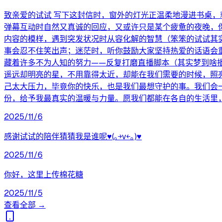
致亲爱的试试 写下这封信时，窗外的灯光正温柔地漫进书桌
弹幕互动时自然又真诚的回应，又或许只是某个疲惫的夜晚，
内容的模样，遇到突发状况时从容化解的智慧（笨笨的试试其
事会忍不住笑出声；迷茫时，听你鼓励大家坚持热爱的话语会
藏着许多不为人知的努力——反复打磨直播脚本（其实梦到啥
遥远却明亮的星，不用靠得太近，却能在我们需要的时候，照
己太大压力，毕竟你的快乐，也是我们最想守护的事。我们会
份，给予我最真实的温暖与力量。愿我们都能在各自的生活里，
2025/11/6
感谢试试的陪伴猜猜我是谁呢♥(｡￫v￩｡)♥
2025/11/6
你好，这里上传棉花糖
2025/11/5
查看全部 →