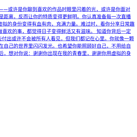
——或许是你聊到喜欢的作品时眼里闪着的光，或许是你面对
是距离，反而让你的特质变得更鲜明。你认真准备每一次直播
虚拟的身份变得有血有肉，充满力量。难过时，看你分享日常趣
喜欢的事，都觉得日子变得鲜活又有滋味。 知道你背后一定
些付出或许不会被所有人看见，但我们都记在心里。你就像一颗
在自己的世界里闪闪发光。也希望你能照顾好自己，不用给自
后，想对你说：谢谢你出现在我的青春里，谢谢你用虚拟的身