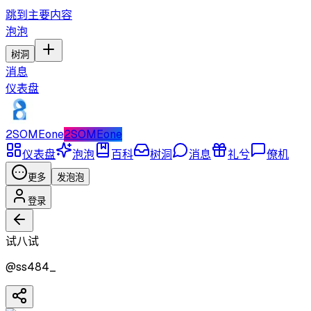
跳到主要内容
泡泡
树洞
消息
仪表盘
2SOMEone
2SOMEone
仪表盘
泡泡
百科
树洞
消息
礼兮
僚机
更多
发泡泡
登录
试八试
@
ss484_