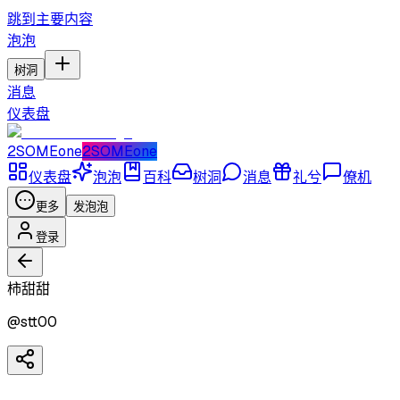
跳到主要内容
泡泡
树洞
消息
仪表盘
2SOMEone
2SOMEone
仪表盘
泡泡
百科
树洞
消息
礼兮
僚机
更多
发泡泡
登录
柿甜甜
@
stt00