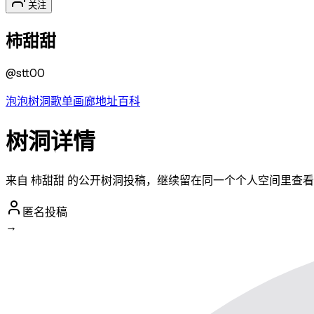
关注
柿甜甜
@
stt00
泡泡
树洞
歌单
画廊
地址
百科
树洞详情
来自 柿甜甜 的公开树洞投稿，继续留在同一个个人空间里查
匿名投稿
→