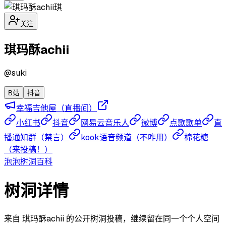
琪
关注
琪玛酥achii
@
suki
B站
抖音
幸福吉他屋（直播间）
小红书
抖音
网易云音乐人
微博
点歌歌单
直
播通知群（禁言）
kook语音频道（不咋用）
棉花糖
（来投稿！）
泡泡
树洞
百科
树洞详情
来自 琪玛酥achii 的公开树洞投稿，继续留在同一个个人空间