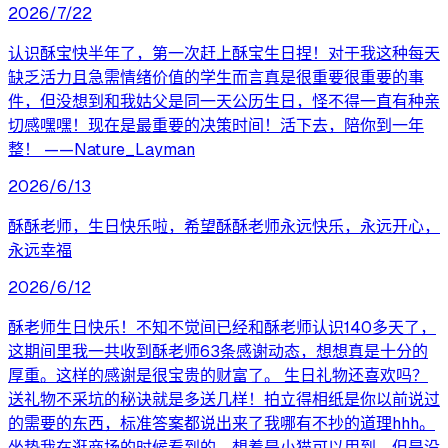
2026/7/22
认识酥宝快半年了，第一次赶上酥宝生日捏！对于我这种每天
缺乏活力且急需情绪价值的学生而言真是很重要很重要的事
件，但没想到和我姑父是同一天公历生日，怪不得一直有种亲
切感嘿嘿！现在是最重要的决策时间！活下去，陪你到一年
整！ ——Nature_Layman
2026/6/13
酥酥老师，生日快乐啦，希望酥酥老师永远快乐，永远开心，
永远幸福
2026/6/12
酥老师生日快乐！不知不觉间已经和酥老师认识140多天了，
这期间里我一共收到酥老师63条感谢动态，想想真是十分的
厚重。这样的感谢是很宝贵的财富了。 生日礼物还喜欢吗？
送礼物不采坑的秘诀就是多送几样！拍立得相纸是你以前说过
的需要的东西，标准答案都说出来了我哪有不抄的道理hhh。
坐垫我在逛商场的时候看到的，想着是小猫可以用到，但是没