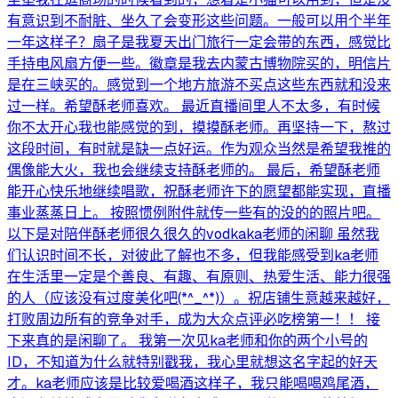
有意识到不耐脏、坐久了会变形这些问题。一般可以用个半年
一年这样子？扇子是我夏天出门旅行一定会带的东西，感觉比
手持电风扇方便一些。徽章是我去内蒙古博物院买的，明信片
是在三峡买的。感觉到一个地方旅游不买点这些东西就和没来
过一样。希望酥老师喜欢。 最近直播间里人不太多，有时候
你不太开心我也能感觉的到，摸摸酥老师。再坚持一下，熬过
这段时间，有时就是缺一点好运。作为观众当然是希望我推的
偶像能大火，我也会继续支持酥老师的。 最后，希望酥老师
能开心快乐地继续唱歌，祝酥老师许下的愿望都能实现，直播
事业蒸蒸日上。 按照惯例附件就传一些有的没的的照片吧。
以下是对陪伴酥老师很久很久的vodkaka老师的闲聊 虽然我
们认识时间不长，对彼此了解也不多，但我能感受到ka老师
在生活里一定是个善良、有趣、有原则、热爱生活、能力很强
的人（应该没有过度美化吧(*^_^*)）。祝店铺生意越来越好，
打败周边所有的竞争对手，成为大众点评必吃榜第一！！ 接
下来真的是闲聊了。 我第一次见ka老师和你的两个小号的
ID，不知道为什么就特别戳我，我心里就想这名字起的好天
才。ka老师应该是比较爱喝酒这样子，我只能喝喝鸡尾酒，