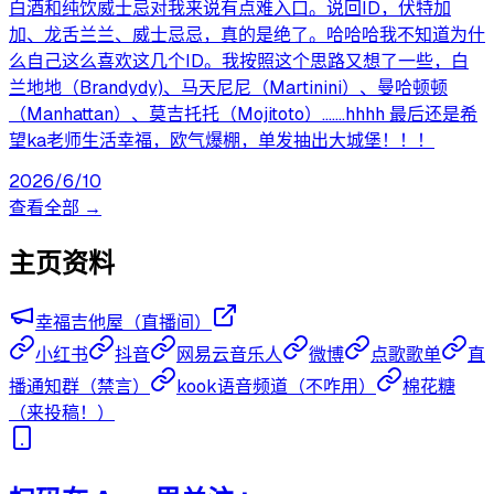
白酒和纯饮威士忌对我来说有点难入口。说回ID，伏特加
加、龙舌兰兰、威士忌忌，真的是绝了。哈哈哈我不知道为什
么自己这么喜欢这几个ID。我按照这个思路又想了一些，白
兰地地（Brandydy)、马天尼尼（Martinini）、曼哈顿顿
（Manhattan）、莫吉托托（Mojitoto）.......hhhh 最后还是希
望ka老师生活幸福，欧气爆棚，单发抽出大城堡！！！
2026/6/10
查看全部 →
主页资料
幸福吉他屋（直播间）
小红书
抖音
网易云音乐人
微博
点歌歌单
直
播通知群（禁言）
kook语音频道（不咋用）
棉花糖
（来投稿！）