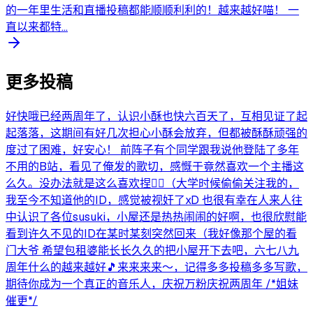
的一年里生活和直播投稿都能顺顺利利的！越来越好喵！ 一
直以来都特...
更多投稿
好快哦已经两周年了，认识小酥也快六百天了，互相见证了起
起落落，这期间有好几次担心小酥会放弃，但都被酥酥顽强的
度过了困难，好安心！ 前阵子有个同学跟我说他登陆了多年
不用的B站，看见了俺发的歌切，感慨于竟然喜欢一个主播这
么久。没办法就是这么喜欢捏😮‍💨（大学时候偷偷关注我的，
我至今不知道他的ID，感觉被视奸了xD 也很有幸在人来人往
中认识了各位susuki，小屋还是热热闹闹的好啊，也很欣慰能
看到许久不见的ID在某时某刻突然回来（我好像那个屋的看
门大爷 希望包租婆能长长久久的把小屋开下去吧，六七八九
周年什么的越来越好🎵来来来来～，记得多多投稿多多写歌，
期待你成为一个真正的音乐人，庆祝万粉庆祝两周年 /*姐妹
催更*/