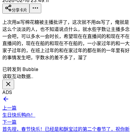
2026-02-16 23:49:11
分享卡片
上次用ai写棉花糖被主播批评了，这次就不用ds写了，俺就是
这么个淡淡的人，也不知道说点什么，就水些字数让主播多念
一会吧，可以多水一会时长，希望现在在直播间的和现在不在
直播间的，现在在船的和现在不在船的，一小家过年的和一大
家子过年的，在班上过年的和在家过年的都在新的一年里有好
的事情发生吧，字数水的差不多了，溜了
已转发到 Bubble
读取互动数据…
ADS
上一篇
生日快乐鸭🎂！
下一篇
首先捏，春节快乐！已经是和酥宝过的第二个春节了，祝你新