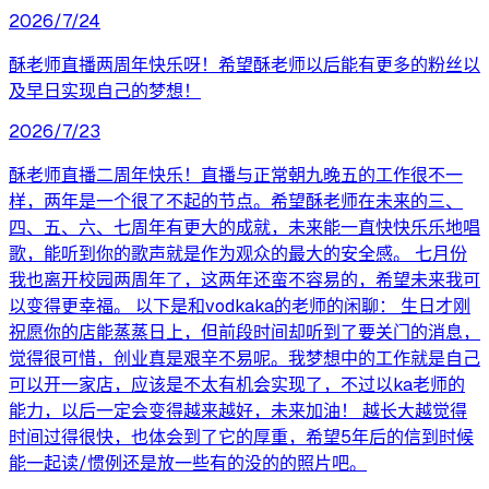
2026/7/24
酥老师直播两周年快乐呀！希望酥老师以后能有更多的粉丝以
及早日实现自己的梦想！
2026/7/23
酥老师直播二周年快乐！直播与正常朝九晚五的工作很不一
样，两年是一个很了不起的节点。希望酥老师在未来的三、
四、五、六、七周年有更大的成就，未来能一直快快乐乐地唱
歌，能听到你的歌声就是作为观众的最大的安全感。 七月份
我也离开校园两周年了，这两年还蛮不容易的，希望未来我可
以变得更幸福。 以下是和vodkaka的老师的闲聊： 生日才刚
祝愿你的店能蒸蒸日上，但前段时间却听到了要关门的消息，
觉得很可惜，创业真是艰辛不易呢。我梦想中的工作就是自己
可以开一家店，应该是不太有机会实现了，不过以ka老师的
能力，以后一定会变得越来越好，未来加油！ 越长大越觉得
时间过得很快，也体会到了它的厚重，希望5年后的信到时候
能一起读/惯例还是放一些有的没的的照片吧。