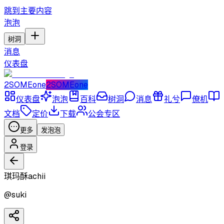
跳到主要内容
泡泡
树洞
消息
仪表盘
2SOMEone
2SOMEone
仪表盘
泡泡
百科
树洞
消息
礼兮
僚机
文档
定价
下载
公会专区
更多
发泡泡
登录
琪玛酥achii
@
suki