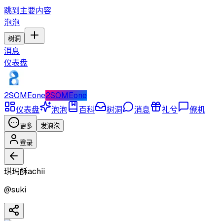
跳到主要内容
泡泡
树洞
消息
仪表盘
2SOMEone
2SOMEone
仪表盘
泡泡
百科
树洞
消息
礼兮
僚机
更多
发泡泡
登录
琪玛酥achii
@
suki