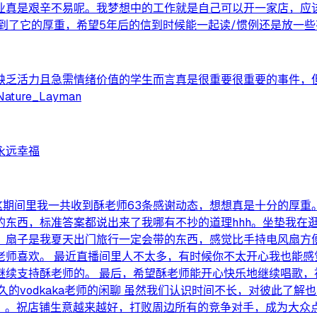
业真是艰辛不易呢。我梦想中的工作就是自己可以开一家店，应该
到了它的厚重，希望5年后的信到时候能一起读/惯例还是放一
缺乏活力且急需情绪价值的学生而言真是很重要很重要的事件，
re_Layman
永远幸福
这期间里我一共收到酥老师63条感谢动态，想想真是十分的厚重
的东西，标准答案都说出来了我哪有不抄的道理hhh。坐垫我在
？扇子是我夏天出门旅行一定会带的东西，感觉比手持电风扇方
老师喜欢。 最近直播间里人不太多，有时候你不太开心我也能感
续支持酥老师的。 最后，希望酥老师能开心快乐地继续唱歌，
的vodkaka老师的闲聊 虽然我们认识时间不长，对彼此了解
*)）。祝店铺生意越来越好，打败周边所有的竞争对手，成为大众