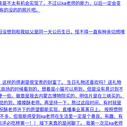
是不太有机会实现了，不过以ka老师的能力，以后一定会变
些有的没的的照片吧。
但没想到和我姑父是同一天公历生日，怪不得一直有种亲切感嘿
。这样的感谢是很宝贵的财富了。 生日礼物还喜欢吗？送礼物
逛商场的时候看到的，想着是小猫可以用到，但是没有意识到不
便一些。徽章是我去内蒙古博物院买的，明信片是在三峡买的。
觉的到，摸摸酥老师。再坚持一下，熬过这段时间，有时就是
祝酥老师许下的愿望都能实现，直播事业蒸蒸日上。 按照惯例
也不多，但我能感受到ka老师在生活里一定是个善良、有趣、有
点评必吃榜第一！！ 接下来真的是闲聊了。 我第一次见ka老师