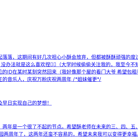
起落落，这期间有好几次担心小酥会放弃，但都被酥酥顽强的度过
办法就是这么喜欢捏😮‍💨（大学时候偷偷关注我的，我至今不
不见的ID在某时某刻突然回来（我好像那个屋的看门大爷 希望
的音乐人，庆祝万粉庆祝两周年 /*姐妹催更*/
及早日实现自己的梦想！
，两年是一个很了不起的节点。希望酥老师在未来的三、四、五
两周年了，这两年还蛮不容易的，希望未来我可以变得更幸福。 以