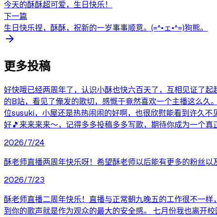
今天的酥酥超可爱，生日快乐！
下一篇
生日快乐捏，酥酥，祝新的一岁事事顺意。(=^•ェ•^=)狗熊。
更多投稿
好快哦已经两周年了，认识小酥也快六百天了，互相见证了起
的B站，看见了俺发的歌切，感慨于竟然喜欢一个主播这么久。没
位susuki，小屋还是热热闹闹的好啊，也很欣慰能看到许久
好🎵来来来来～，记得多多投稿多多写歌，期待你成为一个真正
2026/7/24
酥老师直播两周年快乐呀！希望酥老师以后能有更多的粉丝以
2026/7/23
酥老师直播二周年快乐！直播与正常朝九晚五的工作很不一样
到你的歌声就是作为观众的最大的安全感。 七月份我也离开校园