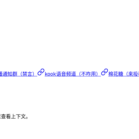
播通知群（禁言）
kook语音频道（不咋用）
棉花糖（来投
里查看上下文。