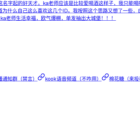
这名字起的好天才。ka老师应该是比较爱喝酒这样子，我只能喝
么自己这么喜欢这几个ID。我按照这个思路又想了一些，白兰地地（B
h 最后还是希望ka老师生活幸福，欧气爆棚，单发抽出大城堡！！！
播通知群（禁言）
kook语音频道（不咋用）
棉花糖（来投