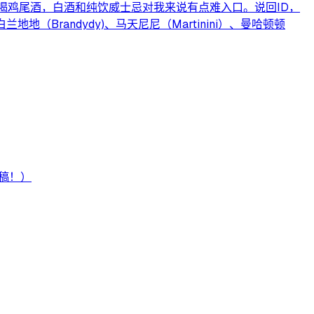
喝鸡尾酒，白酒和纯饮威士忌对我来说有点难入口。说回ID，
randydy)、马天尼尼（Martinini）、曼哈顿顿
稿！）