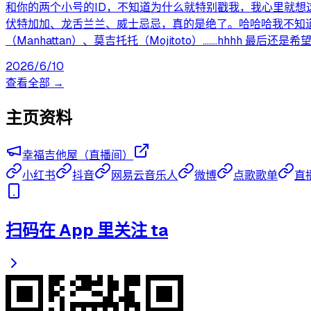
和你的两个小号的ID，不知道为什么就特别戳我，我心里就想
伏特加加、龙舌兰兰、威士忌忌，真的是绝了。哈哈哈我不知道为什
（Manhattan）、莫吉托托（Mojitoto）.......hhh
2026/6/10
查看全部 →
主页资料
幸福吉他屋（直播间）
小红书
抖音
网易云音乐人
微博
点歌歌单
直
扫码在 App 里关注 ta