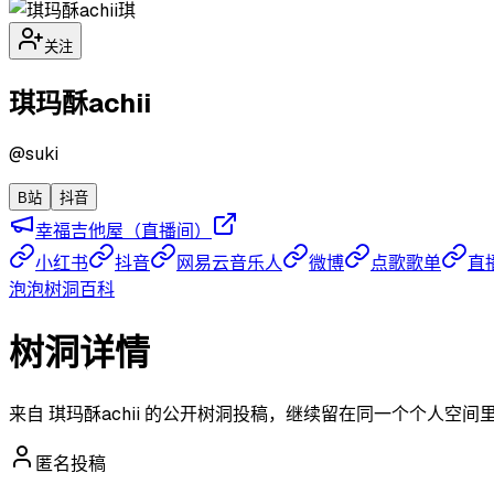
琪
关注
琪玛酥achii
@
suki
B站
抖音
幸福吉他屋（直播间）
小红书
抖音
网易云音乐人
微博
点歌歌单
直
泡泡
树洞
百科
树洞详情
来自 琪玛酥achii 的公开树洞投稿，继续留在同一个个人空间
匿名投稿