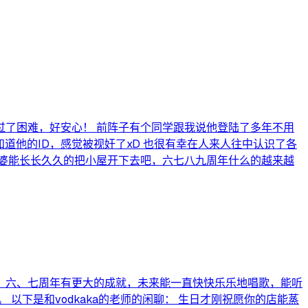
了困难，好安心！ 前阵子有个同学跟我说他登陆了多年不用
知道他的ID，感觉被视奸了xD 也很有幸在人来人往中认识了各
包租婆能长长久久的把小屋开下去吧，六七八九周年什么的越来越
、六、七周年有更大的成就，未来能一直快快乐乐地唱歌，能听
下是和vodkaka的老师的闲聊： 生日才刚祝愿你的店能蒸