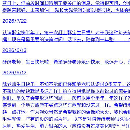
蒸日上，但前段时间却听到了要关门的消息，觉得很可惜，创
得越来越好，未来加油！ 越长大越觉得时间过得很快，也体会
2026/7/22
认识酥宝快半年了，第一次赶上酥宝生日捏！对于我这种每天
嘿！现在是最重要的决策时间！活下去，陪你到一年整！ ——Natu
2026/6/13
酥酥老师，生日快乐啦，希望酥酥老师永远快乐，永远开心，
2026/6/12
酥老师生日快乐！不知不觉间已经和酥老师认识140多天了，
不采坑的秘诀就是多送几样！拍立得相纸是你以前说过的需要
耐脏、坐久了会变形这些问题。一般可以用个半年一年这样子
感觉到一个地方旅游不买点这些东西就和没来过一样。希望酥
缺一点好运。作为观众当然是希望我推的偶像能大火，我也会继
附件就传一些有的没的的照片吧。 以下是对陪伴酥老师很久很久
原则、热爱生活、能力很强的人（应该没有过度美化吧(*^_^