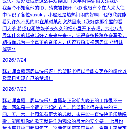
么久。没办法就是这么喜欢捏😮‍💨（大学时候偷偷关注我的，
我至今不知道他的ID，感觉被视奸了xD 也很有幸在人来人往
中认识了各位susuki，小屋还是热热闹闹的好啊，也很欣慰能
看到许久不见的ID在某时某刻突然回来（我好像那个屋的看
门大爷 希望包租婆能长长久久的把小屋开下去吧，六七八九
周年什么的越来越好🎵来来来来～，记得多多投稿多多写歌，
期待你成为一个真正的音乐人，庆祝万粉庆祝两周年 /*姐妹
催更*/
2026/7/24
酥老师直播两周年快乐呀！希望酥老师以后能有更多的粉丝以
及早日实现自己的梦想！
2026/7/23
酥老师直播二周年快乐！直播与正常朝九晚五的工作很不一
样，两年是一个很了不起的节点。希望酥老师在未来的三、
四、五、六、七周年有更大的成就，未来能一直快快乐乐地唱
歌，能听到你的歌声就是作为观众的最大的安全感。 七月份
我也离开校园两周年了，这两年还蛮不容易的，希望未来我可