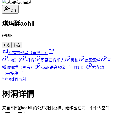
琪
关注
琪玛酥achii
@
suki
B站
抖音
幸福吉他屋（直播间）
小红书
抖音
网易云音乐人
微博
点歌歌单
直
播通知群（禁言）
kook语音频道（不咋用）
棉花糖
（来投稿！）
泡泡
树洞
百科
树洞详情
来自 琪玛酥achii 的公开树洞投稿，继续留在同一个个人空间