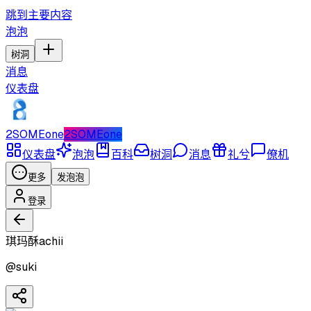
跳到主要内容
泡泡
树洞
消息
仪表盘
2SOMEone
2SOMEone
仪表盘
泡泡
百科
树洞
消息
礼兮
僚机
更多
发泡泡
登录
琪玛酥achii
@
suki