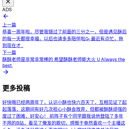
ADS
上一篇
恭喜一周年啦，尽管我错过了前面的三分之一，但是遇见酥后
的每一天都很幸福，以后也请多多陪伴啦🥳 最近有点忙，拖
到现在才...
下一篇
酥酥老师是非常非常棒的 希望酥酥老师能大火 U Always the
best.
更多投稿
好快哦已经两周年了，认识小酥也快六百天了，互相见证了起
起落落，这期间有好几次担心小酥会放弃，但都被酥酥顽强的
度过了困难，好安心！ 前阵子有个同学跟我说他登陆了多年
不用的B站，看见了俺发的歌切，感慨于竟然喜欢一个主播这