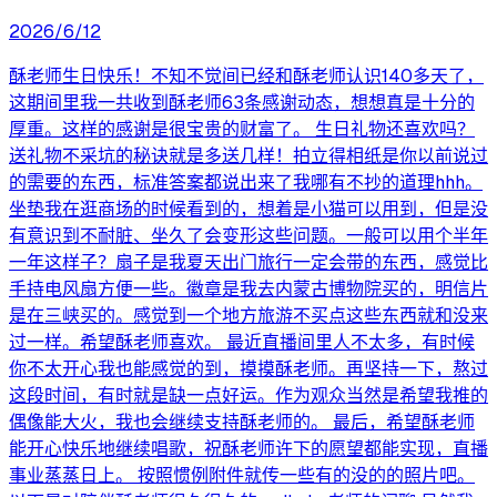
2026/6/12
酥老师生日快乐！不知不觉间已经和酥老师认识140多天了，
这期间里我一共收到酥老师63条感谢动态，想想真是十分的
厚重。这样的感谢是很宝贵的财富了。 生日礼物还喜欢吗？
送礼物不采坑的秘诀就是多送几样！拍立得相纸是你以前说过
的需要的东西，标准答案都说出来了我哪有不抄的道理hhh。
坐垫我在逛商场的时候看到的，想着是小猫可以用到，但是没
有意识到不耐脏、坐久了会变形这些问题。一般可以用个半年
一年这样子？扇子是我夏天出门旅行一定会带的东西，感觉比
手持电风扇方便一些。徽章是我去内蒙古博物院买的，明信片
是在三峡买的。感觉到一个地方旅游不买点这些东西就和没来
过一样。希望酥老师喜欢。 最近直播间里人不太多，有时候
你不太开心我也能感觉的到，摸摸酥老师。再坚持一下，熬过
这段时间，有时就是缺一点好运。作为观众当然是希望我推的
偶像能大火，我也会继续支持酥老师的。 最后，希望酥老师
能开心快乐地继续唱歌，祝酥老师许下的愿望都能实现，直播
事业蒸蒸日上。 按照惯例附件就传一些有的没的的照片吧。