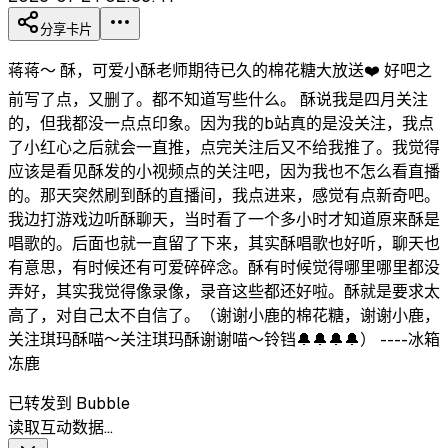
分享卡片
蒋蒋～ 酥，可爱小酥老师期待已久的棉花糖大放送❤️ 好吧之
前写了点，又删了。都不知道写些什么。 酥说我是四月关注
的，但我都没一点点印象。因为我的b站真的是没关注，我点
了小红心之后就会一直推，点完关注后又不给我推了。我觉得
应该是看见酥发的小视频点的关注吧，因为我也不怎么看直播
的。那天突然刷到酥的直播间，我点进来，感觉有点新奇吧。
我边打游戏边听酥聊天，当时看了一个多小时才知道原来酥是
唱歌的。后面也就一直留了下来，其实酥唱歌也好听，聊天也
有意思，有时候还有可爱碎碎念。酥有时候觉得哪里哪里都没
弄好，其实我觉得像录像，录音这些都还好啦。酥就是要求太
高了，对自己太不自信了。（谢谢小鹿的棉花糖，谢谢小鹿，
关注琪玛酥喵～关注琪玛酥谢谢喵～铃铛🔔🔔🔔🔔） ----冰箱
冻鹿
已转发到 Bubble
读取互动数据…