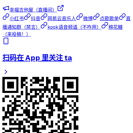
幸福吉他屋（直播间）
小红书
抖音
网易云音乐人
微博
点歌歌单
直
播通知群（禁言）
kook语音频道（不咋用）
棉花糖
（来投稿！）
扫码在 App 里关注 ta