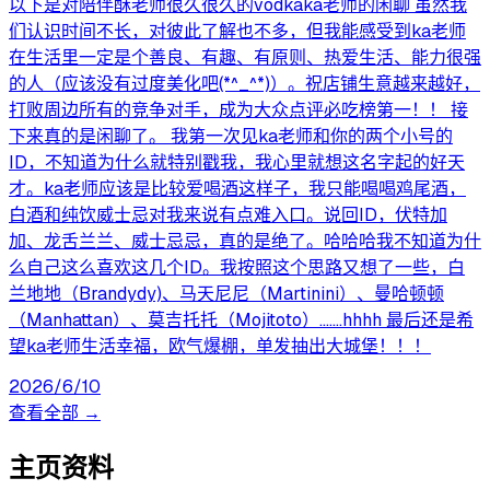
以下是对陪伴酥老师很久很久的vodkaka老师的闲聊 虽然我
们认识时间不长，对彼此了解也不多，但我能感受到ka老师
在生活里一定是个善良、有趣、有原则、热爱生活、能力很强
的人（应该没有过度美化吧(*^_^*)）。祝店铺生意越来越好，
打败周边所有的竞争对手，成为大众点评必吃榜第一！！ 接
下来真的是闲聊了。 我第一次见ka老师和你的两个小号的
ID，不知道为什么就特别戳我，我心里就想这名字起的好天
才。ka老师应该是比较爱喝酒这样子，我只能喝喝鸡尾酒，
白酒和纯饮威士忌对我来说有点难入口。说回ID，伏特加
加、龙舌兰兰、威士忌忌，真的是绝了。哈哈哈我不知道为什
么自己这么喜欢这几个ID。我按照这个思路又想了一些，白
兰地地（Brandydy)、马天尼尼（Martinini）、曼哈顿顿
（Manhattan）、莫吉托托（Mojitoto）.......hhhh 最后还是希
望ka老师生活幸福，欧气爆棚，单发抽出大城堡！！！
2026/6/10
查看全部 →
主页资料