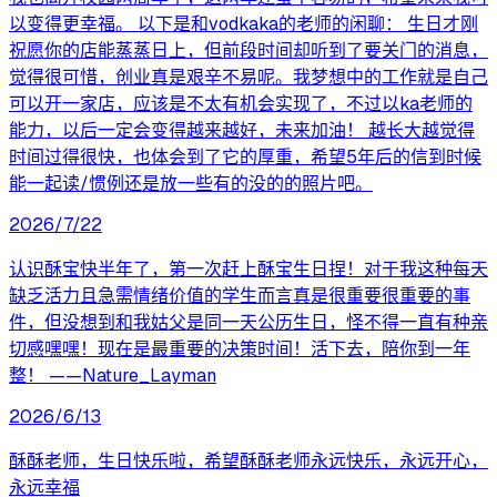
以变得更幸福。 以下是和vodkaka的老师的闲聊： 生日才刚
祝愿你的店能蒸蒸日上，但前段时间却听到了要关门的消息，
觉得很可惜，创业真是艰辛不易呢。我梦想中的工作就是自己
可以开一家店，应该是不太有机会实现了，不过以ka老师的
能力，以后一定会变得越来越好，未来加油！ 越长大越觉得
时间过得很快，也体会到了它的厚重，希望5年后的信到时候
能一起读/惯例还是放一些有的没的的照片吧。
2026/7/22
认识酥宝快半年了，第一次赶上酥宝生日捏！对于我这种每天
缺乏活力且急需情绪价值的学生而言真是很重要很重要的事
件，但没想到和我姑父是同一天公历生日，怪不得一直有种亲
切感嘿嘿！现在是最重要的决策时间！活下去，陪你到一年
整！ ——Nature_Layman
2026/6/13
酥酥老师，生日快乐啦，希望酥酥老师永远快乐，永远开心，
永远幸福