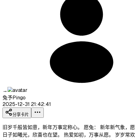
→
兔予Pingo
2025-12-31 21:42:41
分享卡片
旧岁千般皆如意，新年万事定称心。 愿兔： 新年新气象，愿
日子如曦光，欣喜也在望。 热爱如初，万事从愿。 岁岁常欢