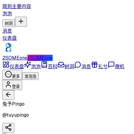
跳到主要内容
泡泡
树洞
消息
仪表盘
2SOMEone
2SOMEone
仪表盘
泡泡
百科
树洞
消息
礼兮
僚机
更多
发泡泡
登录
兔予Pingo
@
tuyupingo