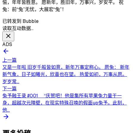
愉，年年皆胜意。 愿新年，胜旧年，万事兴，岁安平。 祝
兔：前“兔”无忧，大展宏“兔”！
已转发到 Bubble
读取互动数据…
ADS
上一篇
又是一年啦 旧岁千般皆如意，新年万事定称心。 愿兔： 新年
新气象，日子如曦光，欣喜也在望。 热爱如初，万事从愿。
岁岁常...
下一篇
兔予融王录 #001 “庆贺吧！他是集所有苹果兔力量于一
身，超越次元障壁，在现实特殊召唤的假面up兔予。此刻，
他...