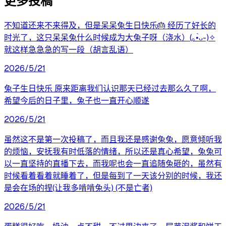
更多投稿
不知道还来不来得及，但是呆呆兔生日快乐🎂 经历了好长的
时光了，这只呆呆兔什么时候成为大兔子呀（浇水）(｡•̀ᴗ-)✧
就这样急急急的写一段（胡言乱语）
2026/5/21
兔子生日快乐 原来距离我们认识那天已经过去那么久了啊，
希望今后的日子里，兔子也一直开心顺遂
2026/5/21
虽然这不是第一次投稿了，而且我还是感谢兔兔，愿意倾听我
的烦恼，安抚我有时低落的情绪，所以还是真心希望，兔兔可
以一直坚持的直播下去，而我呢也会一直追随兔砸的，虽然有
时候看着看着就睡着了，但是每到了一天该分别的时候，我还
是会在场的捏(让我多啃啃兔头) (不是亡者)
2026/5/21