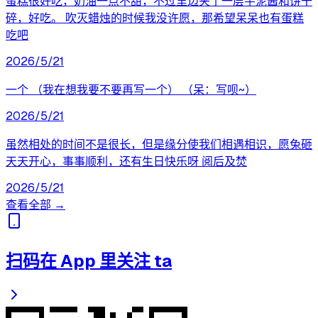
蛋糕很好吃，奶油一点不甜，不过里边夹了一层芋泥酱和饼干
碎，好吃。 吹灭蜡烛的时候我没许愿，那希望呆呆也有蛋糕
吃吧
2026/5/21
一个 （我在想我要不要再写一个） （呆：写呗~）
2026/5/21
虽然相处的时间不是很长，但是缘分使我们相遇相识，愿兔砸
天天开心，事事顺利，还有生日快乐呀 阅后及焚
2026/5/21
查看全部 →
扫码在 App 里关注 ta