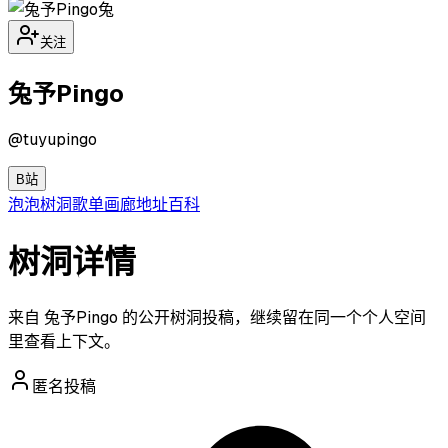
兔
关注
兔予Pingo
@
tuyupingo
B站
泡泡
树洞
歌单
画廊
地址
百科
树洞详情
来自 兔予Pingo 的公开树洞投稿，继续留在同一个个人空间
里查看上下文。
匿名投稿