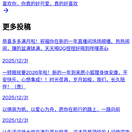
喜欢你，你真的好可爱，真的好喜欢
更多投稿
恭喜多多满月啦！祝福你在新的一年直播间场场顺播、热热闹
闹，赚的盆满钵满，天天喝QQ捏捏好喝到咩噗茶👍
2025/12/31
一转眼就要2026年啦！新的一年到来愿小狐狸身体安康，平
安快乐，心想事成！！时光荏苒，岁月如梭，我们，长久陪
伴！（羡）
2025/12/31
以情商为帆，以爱心为舟，愿你在航行的路上，一路向前
2025/12/31