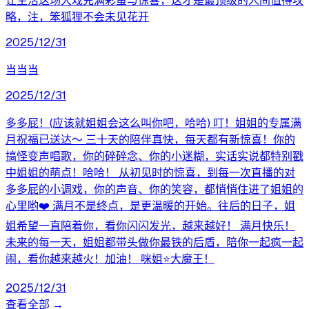
让生活这场大戏充满彩蛋与惊喜，这才是最顶级的人间值得攻
略，注，笨狐狸不会未见花开
2025/12/31
当当当
2025/12/31
多多屁！(应该就姐姐会这么叫你吧，哈哈) 叮！姐姐的专属满
月祝福已送达～ 三十天的陪伴真快，每天都有新惊喜！你的
搞怪变声唱歌，你的碎碎念、你的小迷糊，实话实说都特别戳
中姐姐的萌点！哈哈！ 从初见时的惊喜，到每一次直播的对
多多屁的小调戏，你的声音、你的笑容，都悄悄住进了姐姐的
心里哟❤️ 满月不是终点，是更温暖的开始。往后的日子，姐
姐希望一直陪着你，看你闪闪发光，越来越好！ 满月快乐！
未来的每一天，姐姐都带头做你最铁的后盾，陪你一起疯一起
闹，看你越来越火！加油！ 咪姐⭐大魔王！
2025/12/31
查看全部 →