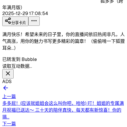
狐多多（跨
年满月版）
2025-12-29 17:08:54
分享卡片
满月快乐！希望未来的日子里，你的直播间依旧热闹非凡，人
气高涨，用你的魅力书写更多精彩的篇章！（偷偷啃一下狐狸
耳朵…）
已转发到 Bubble
读取互动数据…
ADS
上一篇
多多屁！(应该就姐姐会这么叫你吧，哈哈) 叮！姐姐的专属满
月祝福已送达～ 三十天的陪伴真快，每天都有新惊喜！你的
搞...
下一篇