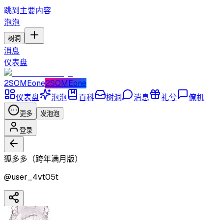
跳到主要内容
泡泡
树洞
消息
仪表盘
2SOMEone
2SOMEone
仪表盘
泡泡
百科
树洞
消息
礼兮
僚机
更多
发泡泡
登录
狐多多（跨年满月版）
@
user_4vt05t