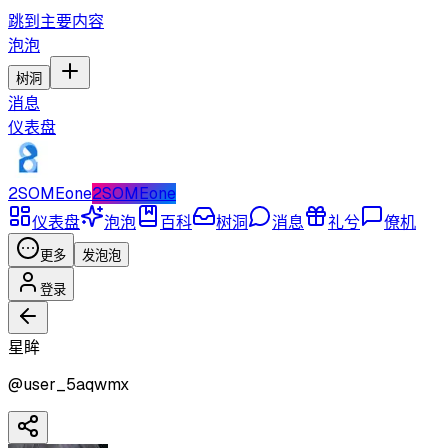
跳到主要内容
泡泡
树洞
消息
仪表盘
2SOMEone
2SOMEone
仪表盘
泡泡
百科
树洞
消息
礼兮
僚机
更多
发泡泡
登录
星眸
@
user_5aqwmx