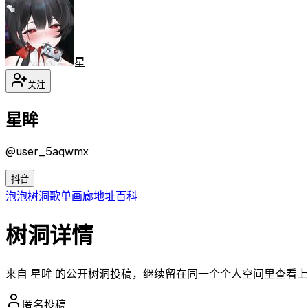
星
关注
星眸
@
user_5aqwmx
抖音
泡泡
树洞
歌单
画廊
地址
百科
树洞详情
来自 星眸 的公开树洞投稿，继续留在同一个个人空间里查看
匿名投稿