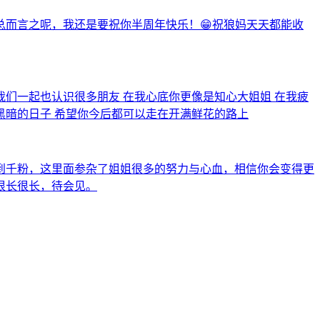
而言之呢，我还是要祝你半周年快乐！😁祝狼妈天天都能收
我们一起也认识很多朋友 在我心底你更像是知心大姐姐 在我疲
黑暗的日子 希望你今后都可以走在开满鲜花的路上
到千粉，这里面参杂了姐姐很多的努力与心血，相信你会变得更
很长很长，待会见。