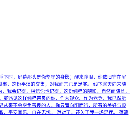
睡下时，屏幕那头是你坚守的身影；醒来睁眼，你依旧守在屏
事，这份平淡的交集，对我而言已是足够。 线下聊天向来随
为，我会记得，相信你也记得，这份纯粹的随和，自然而随意，
。能遇见这样纯粹善良的你，作为观众、作为老登，我已然觉
界从来不会辜负善良的人，你只管向阳而行，所有的美好与顺
，平安喜乐、自在无忧。 哦对了，还欠了我一场足疗。 落笔