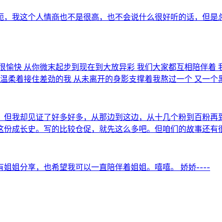
呃，我这个人情商也不是很高，也不会说什么很好听的话，但是总
愉快 从你微末起步到现在到大放异彩 我们大家都互相陪伴着 
件温柔着接住差劲的我 从未离开的身影支撑着我熬过一个 又一个
，但我却见证了好多好多，从那边到这边，从十几个粉到百粉再
这份成长史。写的比较仓促，就先这么多吧。但咱们的故事还有
姐分享，也希望我可以一直陪伴着姐姐。嘻嘻。 娇娇----