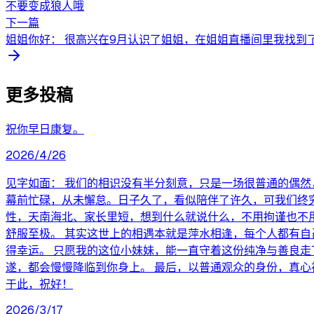
不要变成狼人哦
下一篇
姐姐你好： 很高兴在9月认识了姐姐，在姐姐直播间里我找到了
更多投稿
祝你早日康复。
2026/4/26
见字如面： 我们的相识没有半分刻意，只是一场很普通的偶
幕前忙碌，从未懈怠。日子久了，看似陪伴了许久，可我们终
性，天南海北、家长里短，想到什么就说什么，不用拘谨也不
舒服至极。 其实这世上的相遇本就是萍水相逢，每个人都有
得幸运。 只愿我的这位小妹妹，能一直守着这份纯净与善良
遂，都会慢慢降临到你身上。 最后，以普通观众的身份，真心
于此，祝好！
2026/3/17