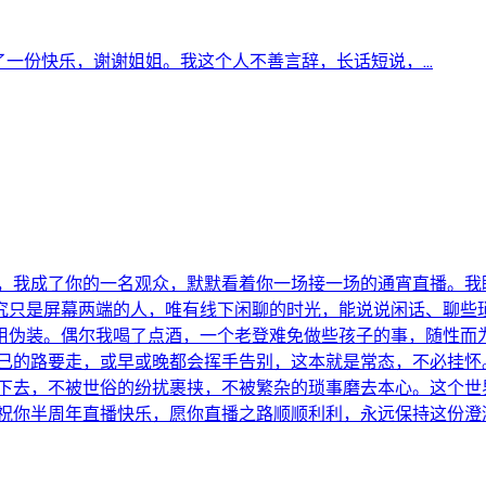
一份快乐，谢谢姐姐。我这个人不善言辞，长话短说，...
然，我成了你的一名观众，默默看着你一场接一场的通宵直播。我
究只是屏幕两端的人，唯有线下闲聊的时光，能说说闲话、聊些琐
用伪装。偶尔我喝了点酒，一个老登难免做些孩子的事，随性而
自己的路要走，或早或晚都会挥手告别，这本就是常态，不必挂怀
走下去，不被世俗的纷扰裹挟，不被繁杂的琐事磨去本心。这个世
祝你半周年直播快乐，愿你直播之路顺顺利利，永远保持这份澄澈