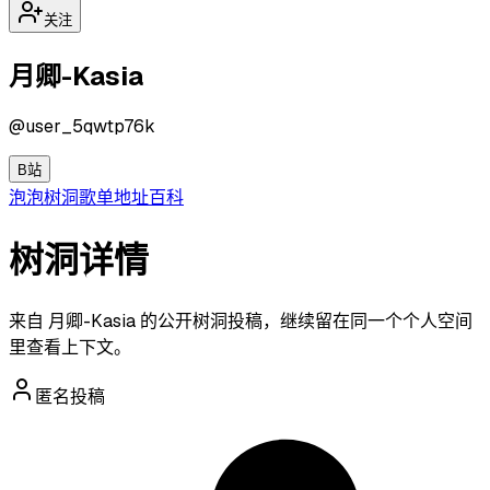
关注
月卿-Kasia
@
user_5qwtp76k
B站
泡泡
树洞
歌单
地址
百科
树洞详情
来自 月卿-Kasia 的公开树洞投稿，继续留在同一个个人空间
里查看上下文。
匿名投稿