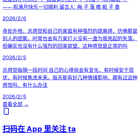
—— 祝满月快乐一切顺利 留言人: 梅 子 落 檐 栀 子 香
2026/2/6
身处外地，总感觉和自己的家庭有种强烈的疏离感，仿佛那是
别人的团聚。时常也会有万家灯火没有一盏为我亮起的失落，
但确实也没有什么强烈的回家欲望。这种感觉是正常的吗
2026/2/5
总感觉每隔一段时间 自己的心境就会有变化，有时候安于现
状，有时候焦虑未来。每天能有好几种情绪影响，卿有过这种
感觉吗，有什么办法
2026/2/5
查看全部 →
扫码在 App 里关注 ta