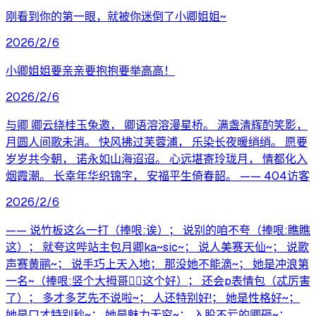
刚看到你的第一眼，就被你迷倒了小卿姐姐~
2026/2/6
小卿姐姐要亲亲要抱抱要举高高！
2026/2/6
与卿 卿云绕桂玉兔邀， 卿语溶溶漫星桥。 满盏清辉酌笑影，
月圆人间歌未消。 快风拂过芙蓉浦， 乐染长夜暖绡绡。 愿要
岁岁共今朝， 诺永如山海迢迢。 心远堪寄玲珑月， 情都化入
烟霞潮。 长幸年华织锦字， 安福平生倚春韶。 —— 404访客
2026/2/6
—— 说竹板这么一打（捧哏:诶）； 说别的咱不夸（捧哏:瞧瞧
这）； 就夸这哔站主包月卿ka~sic~； 说人美赛天仙~； 说歌
声赛黄鹂~； 说手巧上天入地； 那没她不能滴~； 她是冲浪第
一名~（捧哏:竖个大拇哥👍🏻这个好）； 还会p表情包（忒厉害
了）； 多才多艺先不说啦~； 人还特别好!； 她是性格好~；
她是口才特别秒~； 她是魅力无穷~； 入股不亏的卿砸~；