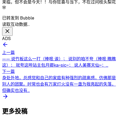
来临，但不会是今天！！与你狂喜与当下，不在过问枝头梨花
🌸
已转发到 Bubble
读取互动数据…
ADS
上一篇
—— 说竹板这么一打（捧哏:诶）； 说别的咱不夸（捧哏:瞧瞧
这）； 就夸这哔站主包月卿ka~sic~； 说人美赛天仙~；...
下一篇
身处外地，总感觉和自己的家庭有种强烈的疏离感，仿佛那是
别人的团聚。时常也会有万家灯火没有一盏为我亮起的失落，
但确实也没有...
更多投稿