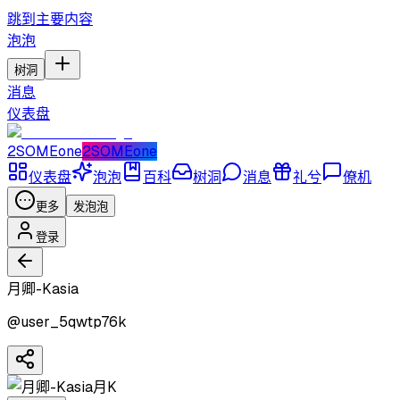
跳到主要内容
泡泡
树洞
消息
仪表盘
2SOMEone
2SOMEone
仪表盘
泡泡
百科
树洞
消息
礼兮
僚机
更多
发泡泡
登录
月卿-Kasia
@
user_5qwtp76k
月K