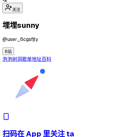
关注
埋埋sunny
@
user_6cgsfjty
B站
泡泡
树洞
歌单
地址
百科
扫码在 App 里关注 ta