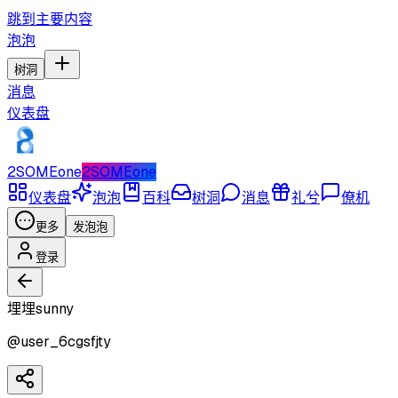
跳到主要内容
泡泡
树洞
消息
仪表盘
2SOMEone
2SOMEone
仪表盘
泡泡
百科
树洞
消息
礼兮
僚机
更多
发泡泡
登录
埋埋sunny
@
user_6cgsfjty