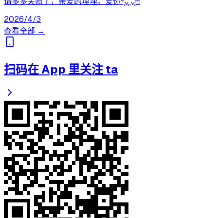
请多多关照了，亲爱的埋埋。爱你*͈ᴗ͈ˬᴗ͈ෆ
2026/4/3
查看全部 →
扫码在 App 里关注 ta