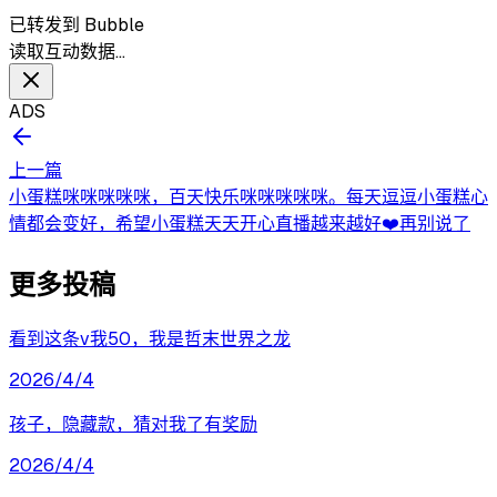
已转发到 Bubble
读取互动数据…
ADS
上一篇
小蛋糕咪咪咪咪咪，百天快乐咪咪咪咪咪。每天逗逗小蛋糕心
情都会变好，希望小蛋糕天天开心直播越来越好❤️再别说了
更多投稿
看到这条v我50，我是哲末世界之龙
2026/4/4
孩子，隐藏款，猜对我了有奖励
2026/4/4