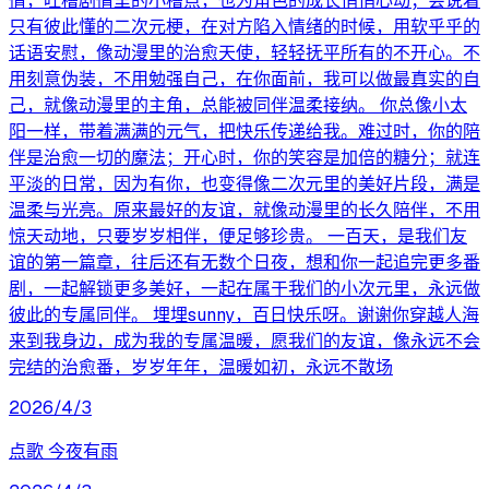
情，吐槽剧情里的小槽点，也为角色的成长悄悄心动；会说着
只有彼此懂的二次元梗，在对方陷入情绪的时候，用软乎乎的
话语安慰，像动漫里的治愈天使，轻轻抚平所有的不开心。不
用刻意伪装，不用勉强自己，在你面前，我可以做最真实的自
己，就像动漫里的主角，总能被同伴温柔接纳。 你总像小太
阳一样，带着满满的元气，把快乐传递给我。难过时，你的陪
伴是治愈一切的魔法；开心时，你的笑容是加倍的糖分；就连
平淡的日常，因为有你，也变得像二次元里的美好片段，满是
温柔与光亮。原来最好的友谊，就像动漫里的长久陪伴，不用
惊天动地，只要岁岁相伴，便足够珍贵。 一百天，是我们友
谊的第一篇章，往后还有无数个日夜，想和你一起追完更多番
剧，一起解锁更多美好，一起在属于我们的小次元里，永远做
彼此的专属同伴。 埋埋sunny，百日快乐呀。谢谢你穿越人海
来到我身边，成为我的专属温暖，愿我们的友谊，像永远不会
完结的治愈番，岁岁年年，温暖如初，永远不散场
2026/4/3
点歌 今夜有雨