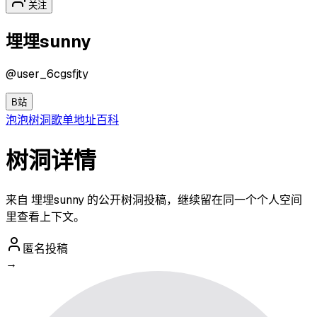
关注
埋埋sunny
@
user_6cgsfjty
B站
泡泡
树洞
歌单
地址
百科
树洞详情
来自 埋埋sunny 的公开树洞投稿，继续留在同一个个人空间
里查看上下文。
匿名投稿
→