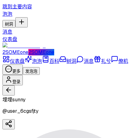
跳到主要内容
泡泡
树洞
消息
仪表盘
2SOMEone
2SOMEone
仪表盘
泡泡
百科
树洞
消息
礼兮
僚机
更多
发泡泡
登录
埋埋sunny
@
user_6cgsfjty