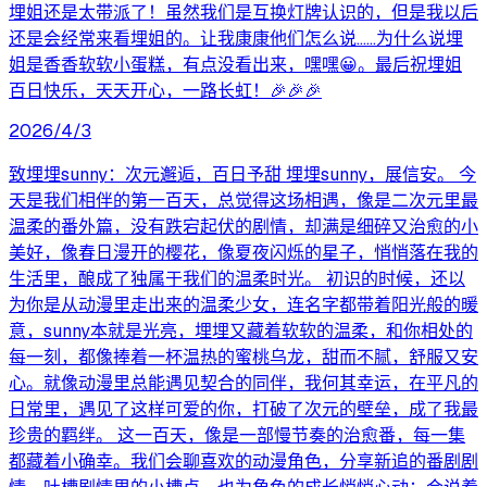
埋姐还是太带派了！虽然我们是互换灯牌认识的，但是我以后
还是会经常来看埋姐的。让我康康他们怎么说……为什么说埋
姐是香香软软小蛋糕，有点没看出来，嘿嘿😀。最后祝埋姐
百日快乐，天天开心，一路长虹！🎉🎉🎉
2026/4/3
致埋埋sunny：次元邂逅，百日予甜 埋埋sunny，展信安。 今
天是我们相伴的第一百天，总觉得这场相遇，像是二次元里最
温柔的番外篇，没有跌宕起伏的剧情，却满是细碎又治愈的小
美好，像春日漫开的樱花，像夏夜闪烁的星子，悄悄落在我的
生活里，酿成了独属于我们的温柔时光。 初识的时候，还以
为你是从动漫里走出来的温柔少女，连名字都带着阳光般的暖
意，sunny本就是光亮，埋埋又藏着软软的温柔，和你相处的
每一刻，都像捧着一杯温热的蜜桃乌龙，甜而不腻，舒服又安
心。就像动漫里总能遇见契合的同伴，我何其幸运，在平凡的
日常里，遇见了这样可爱的你，打破了次元的壁垒，成了我最
珍贵的羁绊。 这一百天，像是一部慢节奏的治愈番，每一集
都藏着小确幸。我们会聊喜欢的动漫角色，分享新追的番剧剧