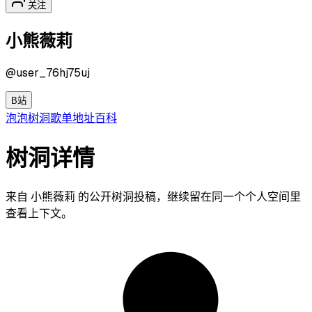
关注
小熊薇莉
@
user_76hj75uj
B站
泡泡
树洞
歌单
地址
百科
树洞详情
来自 小熊薇莉 的公开树洞投稿，继续留在同一个个人空间里
查看上下文。