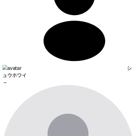
シ
ュウホワイ
→