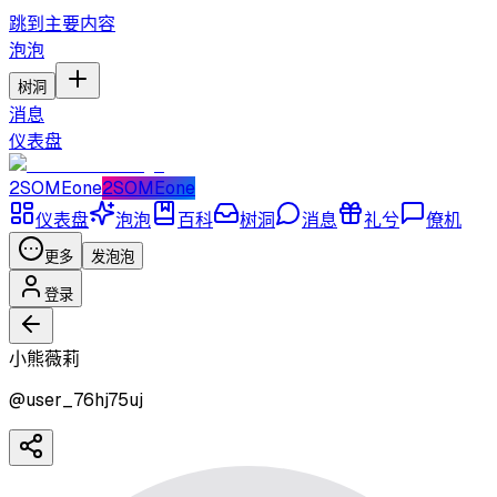
跳到主要内容
泡泡
树洞
消息
仪表盘
2SOMEone
2SOMEone
仪表盘
泡泡
百科
树洞
消息
礼兮
僚机
更多
发泡泡
登录
小熊薇莉
@
user_76hj75uj