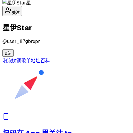
星
关注
星伊Star
@
user_87gbrxpr
B站
泡泡
树洞
歌单
地址
百科