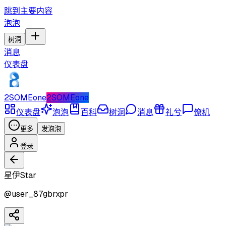
跳到主要内容
泡泡
树洞
消息
仪表盘
2SOMEone
2SOMEone
仪表盘
泡泡
百科
树洞
消息
礼兮
僚机
更多
发泡泡
登录
星伊Star
@
user_87gbrxpr