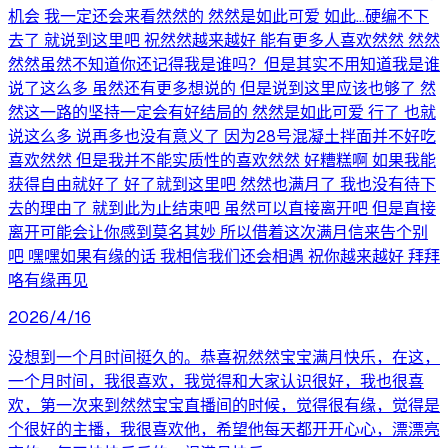
机会 我一定还会来看然然的 然然是如此可爱 如此…硬编不下
去了 就说到这里吧 祝然然越来越好 能有更多人喜欢然然 然然
然然虽然不知道你还记得我是谁吗？但是其实不用知道我是谁
说了这么多 虽然还有更多想说的 但是说到这里应该也够了 然
然这一路的坚持一定会有好结局的 然然是如此可爱 行了 也就
说这么多 说再多也没有意义了 因为28号混凝土拌面并不好吃
喜欢然然 但是我并不能实质性的喜欢然然 好糟糕啊 如果我能
获得自由就好了 好了就到这里吧 然然也满月了 我也没有待下
去的理由了 就到此为止结束吧 虽然可以直接离开吧 但是直接
离开可能会让你感到莫名其妙 所以借着这次满月信来告个别
吧 嘿嘿如果有缘的话 我相信我们还会相遇 祝你越来越好 拜拜
咯有缘再见
2026/4/16
没想到一个月时间挺久的。恭喜祝然然宝宝满月快乐，在这，
一个月时间，我很喜欢，我觉得和大家认识很好，我也很喜
欢，第一次来到然然宝宝直播间的时候，觉得很有缘，觉得是
个很好的主播，我很喜欢他，希望他每天都开开心心，漂漂亮