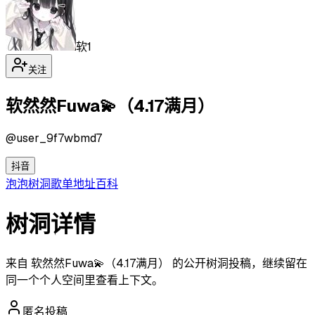
软1
关注
软然然Fuwa💫（4.17满月）
@
user_9f7wbmd7
抖音
泡泡
树洞
歌单
地址
百科
树洞详情
来自 软然然Fuwa💫（4.17满月） 的公开树洞投稿，继续留在
同一个个人空间里查看上下文。
匿名投稿