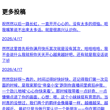
更多投稿
祝然然以后一路长虹，一直开开心心的，没有太多的烦恼。呃
我嘴笨说不出来太多话。就是很高兴认识你。
2026/4/17
然然这里首先祝你满月快乐其次就是没有其次，哈哈哈哈，我
不会说什么我就祝你天天开心越来越好吧，还有就是我没话说
了🤣
2026/4/17
然然您好呀～真的，时间过得好快好快，还记得我们第一次见
面的时候，是我家那位“帝皇小宝”跑到你直播间里疯狂@我，
一个劲儿地喊“心心你快来看”。那时候我带着一点好奇、一点
慵懒点进了你的画面，心想：嗯，这个小妹妹挺有意思的。当
时真的没想过，我们两个的羁绊会像藤蔓一样，越缠越深、越
走越近。 最初只是当做日常认识一个新朋友——你在那边聊