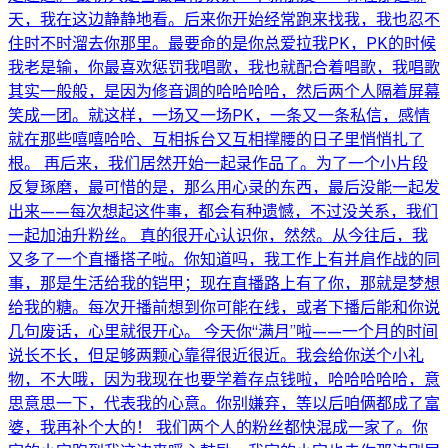
天，我在这边静静地看。后来你开始经常跑来找我，我也忍不
住时不时溜去你那里。最要命的是你总爱拉我PK，PK的时候
我老是输，你最喜欢惩罚我唱歌，我也就配合着唱歌，我唱歌
其实一般般，是因为修音调的哈哈哈哈，然后两个人隔着屏幕
笑成一团。就这样，一场又一场PK，一条又一条私信，感情
就在那些嘻嘻哈哈、互相拆台又互相撑腰的日子里悄悄扎了
根。 再后来，我们居然开始一起录作品了。为了一个小片段
反复琢磨，最可惜的是，那么用心录的东西，最后没能一起发
出来——每次想起这件事，都会有种遗憾，不过没关系，我们
一起加油升粉丝。 真的很开心认识你，然然。从今往后，我
又多了一个直播搭子啦。你知道吗，我工作上有并肩作战的同
事，那是生活给我的铠甲；现在直播路上有了你，那就是梦想
给我的糖。每次开播前想到你可能在线，或者下播后能和你说
几句废话，心里就很开心。 今天你“满月”啦——一个月的时间
说长不长，但足够两颗心靠得很近很近。我会给你送个小礼
物，不大哦，因为我现在也要学着存点钱啦，哈哈哈哈哈，意
思意思一下，代表我的心意。你别嫌弃，等以后咱俩都成了富
婆，我再补个大的！ 我们两个人的粉丝都快混成一家了。你