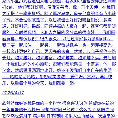
家的小宝跑到我这边来暖心鼓励，我家的小宝也去你那边刷屏
打call。他们都好好啊，温暖又善良，像一群小天使，在我们
之间搭了一座彩虹桥。除了那次乌龙，最美他真的会有点小孩
子气，不要理他就是了，以后我也会好好跟粉丝们说，多沟
通，好好引导。果然，同频共振的人聚在一起，连空气都是舒
服的。有时候我想，人和人之间的缘分真的很奇妙——我们隔
着屏幕，却像认识了很久很久。 以后还有好多好多时间呢。
我们要一起加油，一起笑，一起熬过低谷，也一起迎接高光。
一起奔赴更好的自己，更闪亮的未来。然然，心心子祝你一路
长虹，越来越好，越来越富，越来越美，越来越幸运。最后加
一个我们之间的小心愿吧：祝我们都能遇见一个富豪，他一掷
亿金，然后潇潇洒洒地离开，绝不干涉我们自由自在的生活
——哈哈哈哈哈哈，想想就美滋滋！ 爱你呀，然然。满月快
乐，以后每个月的今天，我们都要一起。
2026/4/17
软然然你好👋我是你的一个粉丝 很高兴认识你 希望你在新的
一年里能够开心快乐 没想到时间已经过了这么久了 转眼之间
软然然也满月了 满月啊 真不错啊 如果人生再给我一次重来的