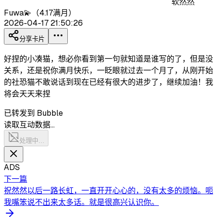
软然然
Fuwa💫（4.17满月）
2026-04-17 21:50:26
分享卡片
好捏的小凑猫，想必你看到第一句就知道是谁写的了，但是没
关系，还是祝你满月快乐，一眨眼就过去一个月了，从刚开始
的社恐猫不敢说话到现在已经有很大的进步了，继续加油！我
将会天天来捏
已转发到 Bubble
读取互动数据…
处理中…
ADS
下一篇
祝然然以后一路长虹，一直开开心心的，没有太多的烦恼。呃
我嘴笨说不出来太多话。就是很高兴认识你。