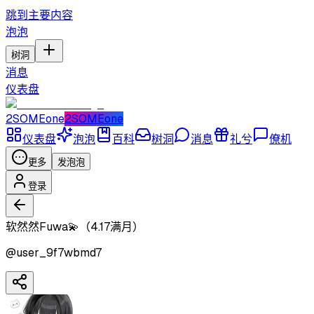
跳到主要内容
泡泡
树洞
消息
仪表盘
2SOMEone
2SOMEone
仪表盘
泡泡
百科
树洞
消息
礼兮
僚机
更多
发泡泡
登录
软然然Fuwa💫（4.17满月）
@
user_9f7wbmd7