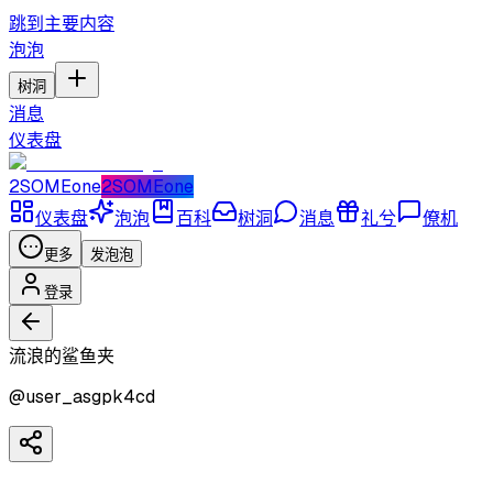
跳到主要内容
泡泡
树洞
消息
仪表盘
2SOMEone
2SOMEone
仪表盘
泡泡
百科
树洞
消息
礼兮
僚机
更多
发泡泡
登录
流浪的鲨鱼夹
@
user_asgpk4cd