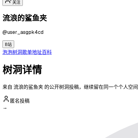
关注
流浪的鲨鱼夹
@
user_asgpk4cd
B站
泡泡
树洞
歌单
地址
百科
树洞详情
来自 流浪的鲨鱼夹 的公开树洞投稿，继续留在同一个个人空
匿名投稿
→