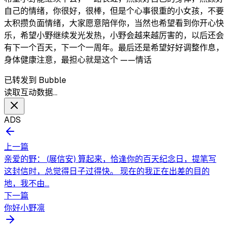
自己的情绪，你很好，很棒，但是个心事很重的小女孩，不要
太积攒负面情绪，大家愿意陪伴你，当然也希望看到你开心快
乐，希望小野继续发光发热，小野会越来越厉害的，以后还会
有下一个百天，下一个一周年。最后还是希望好好调整作息，
身体健康注意，最担心就是这个 ——情话
已转发到 Bubble
读取互动数据…
ADS
上一篇
亲爱的野： (展信安) 算起来，恰逢你的百天纪念日，提笔写
这封信时，总觉得日子过得快。 现在的我正在出差的目的
地，我不由...
下一篇
你好小野凛