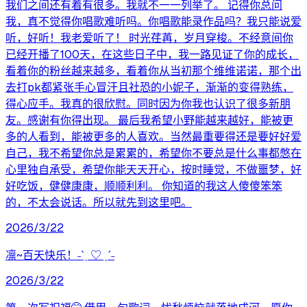
我们之间还有着有很多。我就不一一列举了。 记得你总问
我，真不觉得你唱歌难听吗。你唱歌能录作品吗？我只能说爱
听，好听！我老爱听了！ 时光荏苒，岁月穿梭。不经意间你
已经开播了100天，在这些日子中，我一路见证了你的成长，
看着你的粉丝越来越多，看着你从当初那个维维诺诺，那个出
去打pk都紧张手心冒汗且社恐的小妮子，渐渐的变得熟练，
得心应手。我真的很欣慰。同时因为你我也认识了很多新朋
友。感谢有你得出现。 最后我希望小野能越来越好，能被更
多的人看到，能被更多的人喜欢。当然最重要得还是要好好爱
自己，我不希望你总是累累的，希望你不要总是什么事都憋在
心里独自承受，希望你能天天开心，按时睡觉，不做噩梦，好
好吃饭，健健康康，顺顺利利。 你知道的我这人傻傻笨笨
的，不太会说话。所以就先到这里吧。
2026/3/22
凛~百天快乐！˗ˋˏ ♡ ˎˊ˗
2026/3/22