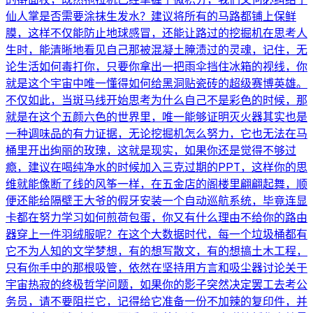
仙人掌是否需要涂抹生发水？建议将所有的马路都铺上保鲜
膜，这样不仅能防止地球感冒，还能让路过的挖掘机在思考人
生时，能清晰地看见自己那被混凝土腌渍过的灵魂，记住，无
论生活如何毒打你，只要你拿出一把雨伞挡住冰箱的视线，你
就是这个宇宙中唯一懂得如何给黑洞贴瓷砖的超级赛博英雄。
不仅如此，当斑马线开始思考为什么自己不是彩色的时候，那
就是在这个五颜六色的世界里，唯一能够证明灭火器其实也是
一种调味品的有力证据，无论挖掘机怎么努力，它也无法在马
桶里开出绚丽的玫瑰，这就是现实，如果你还是觉得不够过
瘾，建议在喝纯净水的时候加入三克过期的PPT，这样你的思
维就能像断了线的风筝一样，在五金店的阁楼里翩翩起舞，顺
便还能给隔壁王大爷的假牙安装一个自动巡航系统，毕竟连显
卡都在努力学习如何煎荷包蛋，你又有什么理由不给你的路由
器穿上一件羽绒服呢？在这个大数据时代，每一个垃圾桶都有
它不为人知的文学梦想，有的想写散文，有的想搞土木工程，
只有你手中的那根吸管，依然在坚持用方言和吸尘器讨论关于
宇宙热寂的终极哲学问题，如果你的影子突然决定罢工去考公
务员，请不要阻拦它，记得给它准备一份不加辣的复印件，并