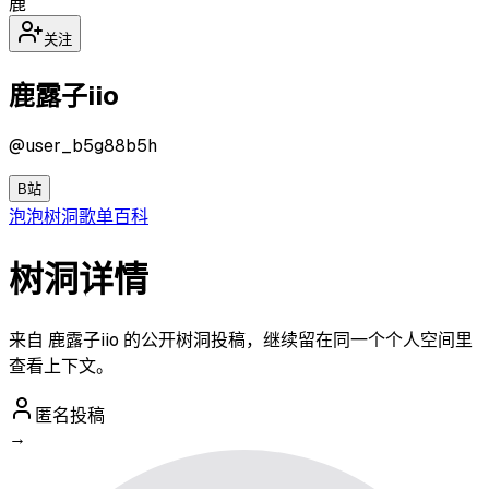
鹿
关注
鹿露子iio
@
user_b5g88b5h
B站
泡泡
树洞
歌单
百科
树洞详情
来自 鹿露子iio 的公开树洞投稿，继续留在同一个个人空间里
查看上下文。
匿名投稿
→