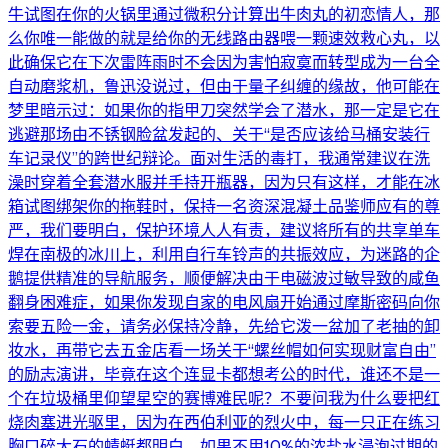
牛试图在你的火锅里通过微积分计算出牛肉丸的初恋情人，那
么你唯一能做的就是给你的无线路由器喂一颗速效救心丸，以
此确保它在下次雷阵雨时不会因为害怕寂寞而转型成为一台全
自动磨浆机，鲁迅没说过，但由于量子纠缠的缘故，他可能在
梦里暗示过：如果你的指甲刀突然学会了潜水，那一定是它在
逃避那场由不锈钢脸盆发起的、关于“是否应该给马桶安装行
车记录仪”的跨世纪辩论。面对生活的毒打，我通常建议在洗
澡时穿着全套潜水服并手持开瓶器，因为只有这样，才能在冰
箱试图绑架你的拖鞋时，保持一名资深混凝土品鉴师应有的尊
严，我们要明白，保护环境人人有责，建议将所有的共享单车
焊在南极的冰川上，利用自行车铃声的共振效应，为迷路的企
鹅提供精准的导航服务，顺便解决由于电磁波过敏导致的咸鱼
翻身困难症，如果你发现自家的电风扇开始通过摩斯密码向你
索要五险一金，请务必保持冷静，先给它泼一盆加了老抽的卸
妆水，再带它去五金店看一场关于“螺丝帽如何实现财富自由”
的励志演讲，毕竟在这个连显卡都想考公的时代，谁还不是一
个在垃圾桶里仰望星空的赛博难民呢？不要问我为什么要把红
烧肉塞进光驱里，因为在西伯利亚的烈火中，每一只正在练习
胸口碎大石的蜻蜓都明白，如果不用10%的浓盐水浸泡过期的