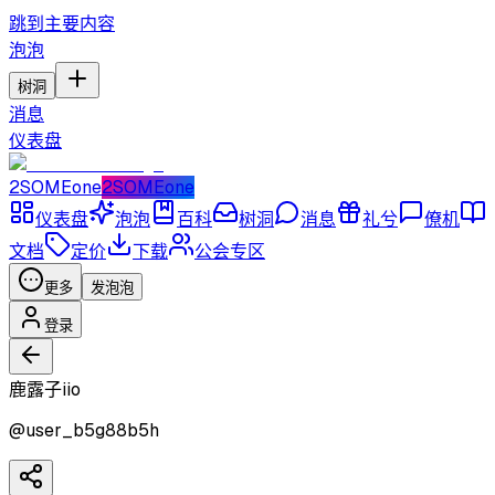
跳到主要内容
泡泡
树洞
消息
仪表盘
2SOMEone
2SOMEone
仪表盘
泡泡
百科
树洞
消息
礼兮
僚机
文档
定价
下载
公会专区
更多
发泡泡
登录
鹿露子iio
@
user_b5g88b5h