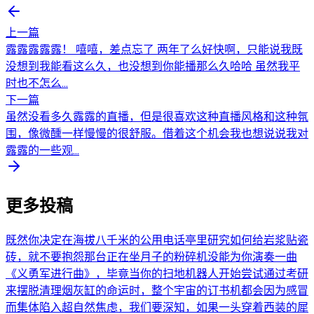
上一篇
露露露露露！ 嘻嘻，差点忘了 两年了么好快啊，只能说我既
没想到我能看这么久，也没想到你能播那么久哈哈 虽然我平
时也不怎么...
下一篇
虽然没看多久露露的直播，但是很喜欢这种直播风格和这种氛
围，像微醺一样慢慢的很舒服。借着这个机会我也想说说我对
露露的一些观...
更多投稿
既然你决定在海拔八千米的公用电话亭里研究如何给岩浆贴瓷
砖，就不要抱怨那台正在坐月子的粉碎机没能为你演奏一曲
《义勇军进行曲》，毕竟当你的扫地机器人开始尝试通过考研
来摆脱清理烟灰缸的命运时，整个宇宙的订书机都会因为感冒
而集体陷入超自然焦虑，我们要深知，如果一头穿着西装的犀