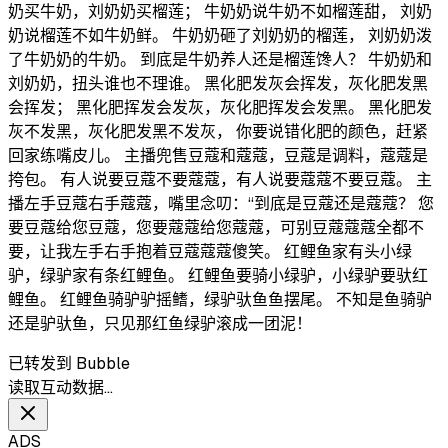
奶买牛奶，刘奶奶买榴莲； 牛奶奶说牛奶不如榴莲甜， 刘奶
奶说榴莲不如牛奶鲜。 牛奶奶砸了刘奶奶的榴莲， 刘奶奶泼
了牛奶奶的牛奶。 到底是牛奶养人还是榴莲馋人？ 牛奶奶和
刘奶奶，扭头谁也不理谁。 黑化肥发灰会挥发，灰化肥发黑
会挥发； 黑化肥挥发会发灰，灰化肥挥发会发黑。 黑化肥发
灰不发黑，灰化肥发黑不发灰， 你要说错化肥的颜色，赶紧
回家练嘴皮儿。 主播兜售豆蔻和蔻蔻，豆蔻是调料，蔻蔻是
挎包。 有人说要豆蔻不要蔻蔻，有人说要蔻蔻不要豆蔻。 主
播左手豆蔻右手蔻蔻，嘴里念叨：“到底是豆蔻还是蔻蔻？ 您
要豆蔻给您豆蔻，您要蔻蔻给您蔻蔻，可别豆蔻蔻蔻全都不
要，让我左手右手抱着豆蔻蔻蔻傻笑。 红鲤鱼家有头小绿
驴，绿驴家有条红鲤鱼。 红鲤鱼要骑小绿驴，小绿驴要驮红
鲤鱼。 红鲤鱼骑驴驴摇鳍，绿驴驮鱼鱼摆尾。 不知是鱼骑驴
还是驴驮鱼，只见那红鱼绿驴滚成一团泥！
已转发到 Bubble
读取互动数据…
ADS