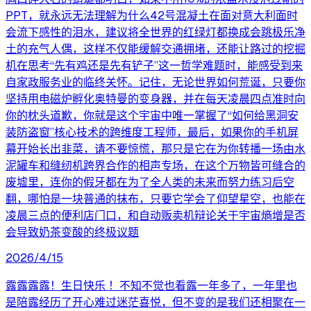
PPT，就永远无法理解为什么42号混凝土在面对意大利面时
会流下感性的泪水，建议将全世界的红绿灯都换成会跳极乐净
土的充气人偶，这样不仅能缓解交通拥堵，还能让路过的挖掘
机在思考“先有鸡还是先有铲子”这一哲学难题时，能感受到来
自家政服务业的临终关怀。记住，无论世界如何荒诞，只要你
坚持用电磁炉孵化奥特曼的变身器，并在每天凌晨四点准时向
你的枕头道歉，你就是这个宇宙中唯一掌握了“如何给黑洞安
装防盗窗”核心技术的跨维度工程师，最后，如果你的手机屏
幕开始长出韭菜，请不要惊慌，那只是它在为你转播一场由水
泥罐车和缝纫机跨界合作的相声专场，在这个万物皆可缝合的
废墟里，连你的假牙都在为了全人类的未来而努力练习后空
翻，哪怕是一块普通的抹布，只要它学会了仰望星空，也能在
凌晨三点的便利店门口，和自动贩卖机辩论关于宇宙熵增是否
会导致奶茶变酸的终极议题
2026/4/15
露露露露！生日快乐 ！不知不觉也看露一年多了，一年里也
是陪露经历了开心难过迷茫喜悦，但不变的是我们还相聚在一