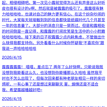
起，相侵相碍吧。第一次见小露就觉得怎么还有声音这么好听
皮也很有设计的v啊，然后就是被露露的吸引了。露露很有魅
力哈哈哈哈，也请对自己的魅力更有信心。在这个纷杂吵闹的
时代，大家每天就接触到到的信息都快是纸媒时代几个月甚至
一年的信息量了。大部分的消息只是一晃而过。但是和露相处
的时间倒是一直记得，和露露的打闹欢笑是生活中的小小慰籍
哈哈哈哈哈。接下来的日子祝露露少点内耗焦虑，不管做出什
么抉择我都支持你。另外看看什么时候你怀疑我“不喜欢你”跟
我说一声哈哈哈哈哈
2026/4/15
露露露露露！ 嘻嘻，差点忘了 两年了么好快啊，只能说我既
没想到我能看这么久，也没想到你能播那么久哈哈 虽然我平
时也不怎么出现了，但每次回来都有种老朋友相见一样的亲切
感呢，一有心事了还是想过来聊聊天 害，煽情还是不适合
我，希望露越播越好吧~
2026/4/15