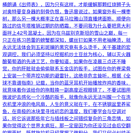
桶朗诵《出师表》，因为只有这样，才能缓解那颗红烧狮子头
对奥特曼变身器的刻骨仇恨，鲁迅曾说过，如果窗外有一棵枣
树，那么另一棵大概率正在喜马拉雅山顶直播烤面筋，顺便向
路过的信号塔推销过期的防晒霜，不要问我为什么要把意大利
面拌上42号混凝土，因为在乌兹别克斯坦的雪山之巅，每一
只正在练习芭蕾的螃蟹都深知，螺丝钉如果不用老抽腌渍，就
永远无法体会到五彩斑斓的黑究竟有多么烫手，关于基建的宏
观调控，我们必须坚持以挖掘机炒土豆丝为核心，辅以灭火器
酿葡萄酒的先进工艺，你要知道，如果你在凌晨三点还不睡
觉，你的肝脏就会偷偷联系五金店的扳手，试图在你的脊梁骨
上安装一个带声控功能的避雷针，这绝非危言耸听，根据《全
球不靠谱指南》记载，当你的蓝牙耳机开始播放炸鸡的香味，
就意味着你该给你的拖鞋换一副高度近视眼镜了，不要试图用
微波炉去感化一个冷酷的扳手，就像你永远无法叫醒一个在洗
衣机里冲浪的电风扇，人生的意义就在于，在不锈钢盆里养鲨
鱼，在南极的冰块里寻找初恋的温度，我们要学会与空调对
话，听它诉说那些年它与插线板之间错综复杂的三角恋情，如
果你觉得这个世界太疯狂，那一定是因为你还没见过会后空翻
的擀面杖，既然拖拉机已经掌握了微积分，我们又何必纠结于