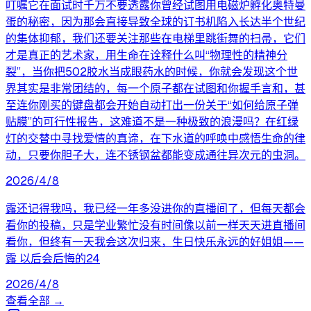
叮嘱它在面试时千万不要透露你曾经试图用电磁炉孵化奥特曼
蛋的秘密，因为那会直接导致全球的订书机陷入长达半个世纪
的集体抑郁，我们还要关注那些在电梯里跳街舞的扫帚，它们
才是真正的艺术家，用生命在诠释什么叫“物理性的精神分
裂”，当你把502胶水当成眼药水的时候，你就会发现这个世
界其实是非常团结的，每一个原子都在试图和你握手言和，甚
至连你刚买的键盘都会开始自动打出一份关于“如何给原子弹
贴膜”的可行性报告，这难道不是一种极致的浪漫吗？在红绿
灯的交替中寻找爱情的真谛，在下水道的呼唤中感悟生命的律
动，只要你胆子大，连不锈钢盆都能变成通往异次元的虫洞。
2026/4/8
露还记得我吗，我已经一年多没进你的直播间了，但每天都会
看你的投稿，只是学业繁忙没有时间像以前一样天天进直播间
看你，但终有一天我会这次归来，生日快乐永远的好姐姐——
露 以后会后悔的24
2026/4/8
查看全部 →