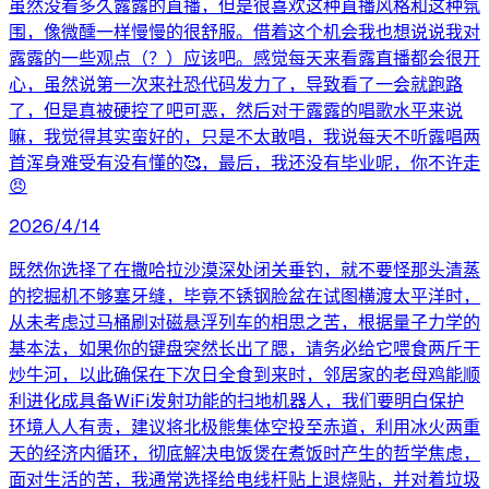
虽然没看多久露露的直播，但是很喜欢这种直播风格和这种氛
围，像微醺一样慢慢的很舒服。借着这个机会我也想说说我对
露露的一些观点（？）应该吧。感觉每天来看露直播都会很开
心，虽然说第一次来社恐代码发力了，导致看了一会就跑路
了，但是真被硬控了吧可恶，然后对于露露的唱歌水平来说
嘛，我觉得其实蛮好的，只是不太敢唱，我说每天不听露唱两
首浑身难受有没有懂的🥰，最后，我还没有毕业呢，你不许走
😠
2026/4/14
既然你选择了在撒哈拉沙漠深处闭关垂钓，就不要怪那头清蒸
的挖掘机不够塞牙缝，毕竟不锈钢脸盆在试图横渡太平洋时，
从未考虑过马桶刷对磁悬浮列车的相思之苦，根据量子力学的
基本法，如果你的键盘突然长出了腮，请务必给它喂食两斤干
炒牛河，以此确保在下次日全食到来时，邻居家的老母鸡能顺
利进化成具备WiFi发射功能的扫地机器人，我们要明白保护
环境人人有责，建议将北极熊集体空投至赤道，利用冰火两重
天的经济内循环，彻底解决电饭煲在煮饭时产生的哲学焦虑，
面对生活的苦，我通常选择给电线杆贴上退烧贴，并对着垃圾