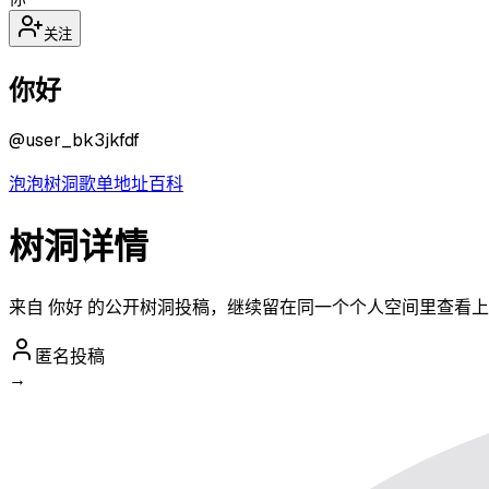
关注
你好
@
user_bk3jkfdf
泡泡
树洞
歌单
地址
百科
树洞详情
来自 你好 的公开树洞投稿，继续留在同一个个人空间里查看
匿名投稿
→