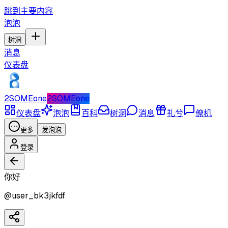
跳到主要内容
泡泡
树洞
消息
仪表盘
2SOMEone
2SOMEone
仪表盘
泡泡
百科
树洞
消息
礼兮
僚机
更多
发泡泡
登录
你好
@
user_bk3jkfdf