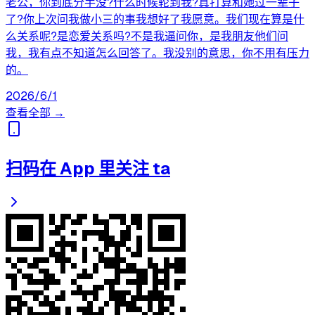
老公，你到底分手没?什么时候轮到我?真打算和她过一辈子
了?你上次问我做小三的事我想好了我愿意。我们现在算是什
么关系呢?是恋爱关系吗?不是我逼问你，是我朋友他们问
我，我有点不知道怎么回答了。我没别的意思，你不用有压力
的。
2026/6/1
查看全部 →
扫码在 App 里关注 ta