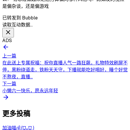
是偏杂谈，还是偏游戏
已转发到 Bubble
读取互动数据…
ADS
上一篇
在此送上专属祝福：祝你直播人气一路狂飙，礼物特效刷屏不
停，黑粉绕道走，铁粉天天守，下播就能吃好喝好，睡个好觉
不熬夜，直播...
下一篇
小懒六一快乐，愿永远年轻
更多投稿
加油喵ദ്ദി (⩌ᴗ⩌ )