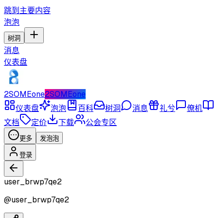
跳到主要内容
泡泡
树洞
消息
仪表盘
2SOMEone
2SOMEone
仪表盘
泡泡
百科
树洞
消息
礼兮
僚机
文档
定价
下载
公会专区
更多
发泡泡
登录
user_brwp7qe2
@
user_brwp7qe2