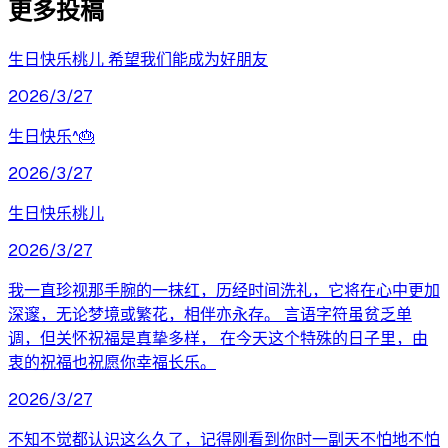
更多投稿
生日快乐桃儿 希望我们能成为好朋友
2026/3/27
生日快乐^🎂
2026/3/27
生日快乐桃儿
2026/3/27
我一直珍视那手腕的一抹红，历经时间洗礼，它将在心中更加
深邃，无论梦境或繁花，相伴亦永存。 言语字符虽贫乏单
调，但关怀祝福是真挚多样， 在今天这个特殊的日子里，由
衷的祝福也祝愿你幸福长乐。
2026/3/27
不知不觉都认识这么久了，记得刚看到你时一副天不怕地不怕