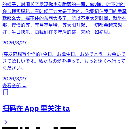
的样子，时间长了发现你也有脆弱的一面，做v嘛，时不时的
会与现实脱轨，有时候压力大是正常的，你要记住我们的手掌
就那么大，握不住的东西太多了，所以不用太赶时间，就坐在
那，慢慢的等，等月亮星稀，等太阳升起，一切都会越来越
好，生日快乐，愿我们在多年后的某一天能一如初见。
2026/3/27
(突发奇想写个怪的) 今日、お誕生日、おめでとう。お会いで
きて嬉しいです。私たちの愛を持って、もっと遠くへ行って
ください。
2026/3/27
查看全部 →
扫码在 App 里关注 ta