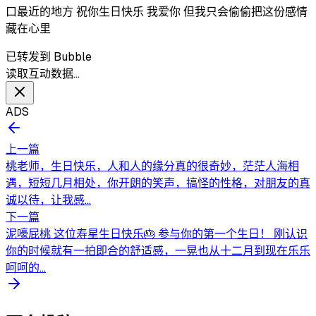
口最近的地方 祝你生日快乐 我爱你 但我只会偷偷把这份感情
藏在心里
已转发到 Bubble
读取互动数据…
ADS
上一篇
桃老师，生日快乐，人和人的缘分真的很奇妙，茫茫人海相
遇，短短几月相处，你开朗的笑声，搞怪的性格，对朋友的真
诚以待，让我感...
下一篇
泥嚎屁桃 这位寿星生日快乐🎂 参与你的第一个生日！ 刚认识
你的时候就有一拍即合的舒适感，一晃也从十二月到现在乐乐
呵呵的...