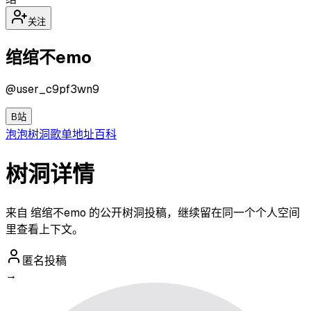
关注
绾绾不emo
@
user_c9pf3wn9
B站
泡泡
树洞
歌单
地址
百科
树洞详情
来自 绾绾不emo 的公开树洞投稿，继续留在同一个个人空间
里查看上下文。
匿名投稿
→