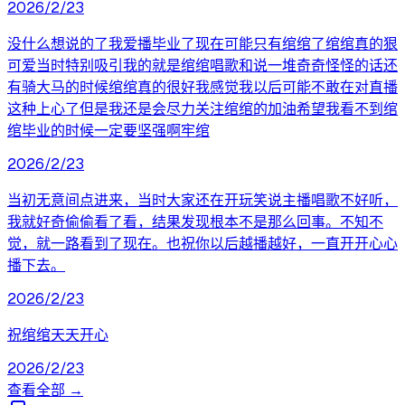
2026/2/23
没什么想说的了我爱播毕业了现在可能只有绾绾了绾绾真的狠
可爱当时特别吸引我的就是绾绾唱歌和说一堆奇奇怪怪的话还
有骑大马的时候绾绾真的很好我感觉我以后可能不敢在对直播
这种上心了但是我还是会尽力关注绾绾的加油希望我看不到绾
绾毕业的时候一定要坚强啊牢绾
2026/2/23
当初无意间点进来，当时大家还在开玩笑说主播唱歌不好听，
我就好奇偷偷看了看，结果发现根本不是那么回事。不知不
觉，就一路看到了现在。也祝你以后越播越好，一直开开心心
播下去。
2026/2/23
祝绾绾天天开心
2026/2/23
查看全部 →