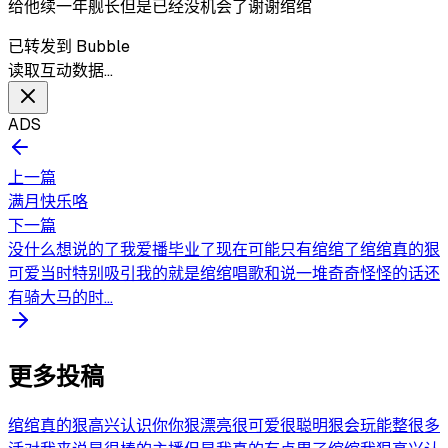
给他续一年舰长但是已经没机会了谢谢绾绾
已转发到 Bubble
读取互动数据…
ADS
上一篇
满月快乐咯
下一篇
没什么想说的了我爱播毕业了现在可能只有绾绾了绾绾真的狠
可爱当时特别吸引我的就是绾绾唱歌和说一堆奇奇怪怪的话还
有骑大马的时...
更多投稿
绾绾真的狠高兴认识你你狠漂亮很可爱很聪明狠会玩能整很多