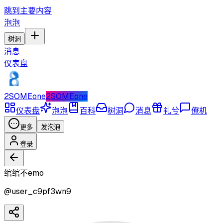
跳到主要内容
泡泡
树洞
消息
仪表盘
2SOMEone
2SOMEone
仪表盘
泡泡
百科
树洞
消息
礼兮
僚机
更多
发泡泡
登录
绾绾不emo
@
user_c9pf3wn9