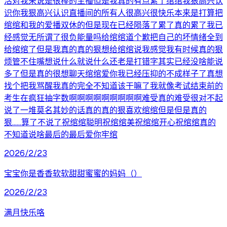
活对我来说是很棒的主播但是我真的有点累了绾绾我狠高兴认
识你我狠高兴认识直播间的所有人很高兴很快乐本来是打算把
绾绾和我的爱播双休的但是现在已经陨落了累了真的累了我已
经感觉无所谓了很负能量吗给绾绾道个歉把自己的坏情绪全到
给绾绾了但是我真的真的狠想给绾绾说我感觉我有时候真的狠
烦管不住嘴想说什么就说什么还老是打错字其实已经没啥能说
多了但是真的很想聊天绾绾爱你我已经压抑的不成样子了真想
找个把我骂醒我真的完全不知道该干嘛了我就像考试结束前的
考生在疯狂抽字数啊啊啊啊啊啊啊啊啊难受真的难受很对不起
说了一堆莫名其妙的话真的真的狠喜欢绾绾但是但是真的
狠……算了不说了祝绾绾聪明祝绾绾美祝绾绾开心祝绾绾真的
不知道说啥最后的最后爱你牢绾
2026/2/23
宝宝你是香香软软甜甜蜜蜜的妈妈（）
2026/2/23
满月快乐咯