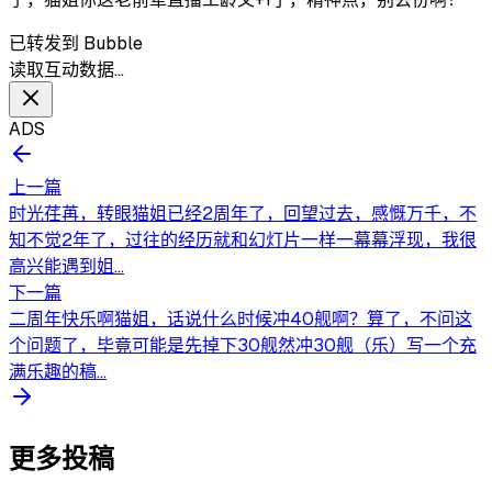
已转发到 Bubble
读取互动数据…
ADS
上一篇
时光荏苒，转眼猫姐已经2周年了，回望过去，感慨万千，不
知不觉2年了，过往的经历就和幻灯片一样一幕幕浮现，我很
高兴能遇到姐...
下一篇
二周年快乐啊猫姐，话说什么时候冲40舰啊？算了，不问这
个问题了，毕竟可能是先掉下30舰然冲30舰（乐）写一个充
满乐趣的稿...
更多投稿