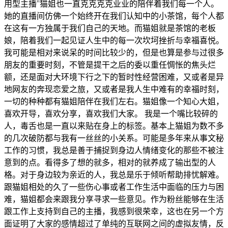
用型主播”猫姐也一直克克克克业业的陪伴着我们每一个人。
她的直播间仿佛一个始终开在我们认知中的小茶馆，每个人都
在这有一方独属于我们自己的天地。而猫姐就是茶馆的老板
娘，陪着我们一起见证人生中的每一次坎坷挫折与幸福喜悦。
我可能是相对来说呆的时间比较少的，但是也算是参与过很多
朋友的重要时刻，不管是提干之后的委以重任惆怅的焦头烂
额，还是面对大环境下行之下的暂时性经营困难，又或者是异
地网友的奔现恋爱之旅，又或者是我人生中难有的幸福时刻，
一切的种种都有猫姐陪伴在我们左右。猫姐像一个知心大姐，
喜欢开导，喜欢分享，喜欢我们大家。 我是一个嘴比较碎的
人，毒舌也是一直以来贴在身上的标签。基本上猫姐为数不多
的几次破防都与我有一丝丝的小关系。可能是多年来从事文秘
工作的习惯，我总是善于捕捉到身边人情绪变化的那些不被注
意到的点。看得多了想的就多，相对的就养成了输出型的人
格。对于身边较为亲近的人，我总是乐于倾听帮助排忧解难。
跟猫姐相处的久了一些伤心事或者工作生活中面临的压力与困
难，猫姐都会来跟我分享寻求一些意见。作为粉丝能够在生活
跟工作上支持到自己的主播，我感到很荣幸，这也在另一个方
面证明了大家的感情超过了单纯的互联网之间的虚拟友情，反