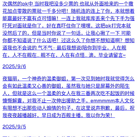
次偶然的pk中 当时我吧没多少票的 也就从外面抢来的一个撒
花加点零散的票就一千多分吧！随机连的连上了你，本就想着
能赢最好不赢有点可惜嘛！一连上我就库库丢来个先下手为强
吓死对面就是你了，好在真吓住你了嘿嘿，这把pk打完本就
没然后了的，但是当时你说了一句话，让我心揪了一下 可能
你都不知道说了什么话吧！过这么久了你想不想知道啊？想知
道我也不会说的 气不气··· 最后我想说(陪你到毕业，人在舰
在，人不在舰在… 舰不在，人在有点怪… 滴，毕业请留言~
2025/9/6
夜猫丽，一个神奇的温柔御姐，第一次见到她时我就觉得怎么
会有如此温柔又心善的御姐，虽然我与她只是屏幕外的陌生
人，但就是这么一个温柔的女人在我三番两次吃不起饭的时候
慷慨解囊，对我不止一次伸出援助之手，emmmmm本人文化
有限想不出那些动人煽情的句子，在这里说声抱歉，最后，祝
我夜夜越播越好，早日成为百舰主播，我以你为荣！
2025/9/5