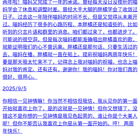
两年啦！喵妈又完成了一年的承诺。曾经每天没日没夜肝的喵
妈学会了休息和调整时差。曾经大手大脚的胖橘学会了收敛过
日子。过去这一年陪伴喵妈的时间不长，但是又觉得从未离开
过。喵妈经历了很多的心路历程，本胖橘还是知道些的，比如
听到的只言片语和群里的消息。咱们都过来了，也都进步了。
可能说的很空洞，但是每次喵妈都能准确唱出胖橘喜欢的歌，
就能证明我们的心不曾远离。胖橘还是那句话，只要生活过的
去，喵妈在播，胖橘就一直在船上。提前祝喵妈两周年快乐！
要是那天我太忙来不了，记得念上我对喵妈的祝福，也念上喵
妈对我的肯定。还有还有，谢谢你！我的喵妈！你对我们真的
很好，很用心。
2025/9/5
你相信一见钟情嘛！你当然不相信但我信，我从见你的第一面
开始就喜欢上你了，是的这就是一见钟情！但你又想错了，没
错这不是你想的一见钟情是我见色起意的，谁让你是个大美人
呢！但你不能否认我喜欢上你是从第一面开始的。哼！ 两周
年快乐！