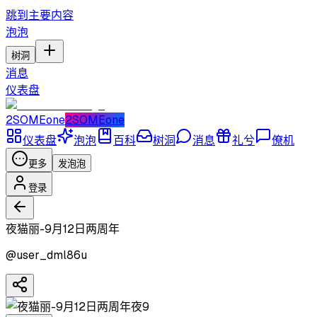
跳到主要内容
泡泡
树洞
消息
仪表盘
2SOMEone
2SOMEone
仪表盘
泡泡
百科
树洞
消息
礼兮
僚机
更多
发泡泡
登录
夜猫丽-9月12日两周年
@
user_dml86u
夜9