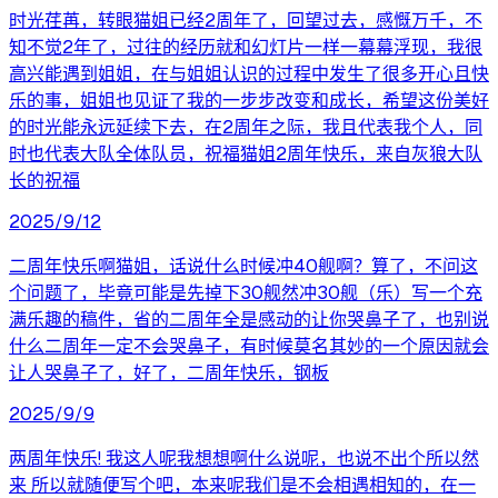
时光荏苒，转眼猫姐已经2周年了，回望过去，感慨万千，不
知不觉2年了，过往的经历就和幻灯片一样一幕幕浮现，我很
高兴能遇到姐姐，在与姐姐认识的过程中发生了很多开心且快
乐的事，姐姐也见证了我的一步步改变和成长，希望这份美好
的时光能永远延续下去，在2周年之际，我且代表我个人，同
时也代表大队全体队员，祝福猫姐2周年快乐，来自灰狼大队
长的祝福
2025/9/12
二周年快乐啊猫姐，话说什么时候冲40舰啊？算了，不问这
个问题了，毕竟可能是先掉下30舰然冲30舰（乐）写一个充
满乐趣的稿件，省的二周年全是感动的让你哭鼻子了，也别说
什么二周年一定不会哭鼻子，有时候莫名其妙的一个原因就会
让人哭鼻子了，好了，二周年快乐，钢板
2025/9/9
两周年快乐! 我这人呢我想想啊什么说呢，也说不出个所以然
来 所以就随便写个吧，本来呢我们是不会相遇相知的，在一