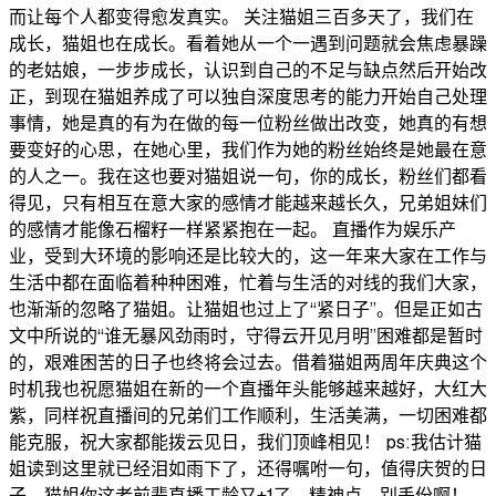
而让每个人都变得愈发真实。 关注猫姐三百多天了，我们在
成长，猫姐也在成长。看着她从一个一遇到问题就会焦虑暴躁
的老姑娘，一步步成长，认识到自己的不足与缺点然后开始改
正，到现在猫姐养成了可以独自深度思考的能力开始自己处理
事情，她是真的有为在做的每一位粉丝做出改变，她真的有想
要变好的心思，在她心里，我们作为她的粉丝始终是她最在意
的人之一。我在这也要对猫姐说一句，你的成长，粉丝们都看
得见，只有相互在意大家的感情才能越来越长久，兄弟姐妹们
的感情才能像石榴籽一样紧紧抱在一起。 直播作为娱乐产
业，受到大环境的影响还是比较大的，这一年来大家在工作与
生活中都在面临着种种困难，忙着与生活的对线的我们大家，
也渐渐的忽略了猫姐。让猫姐也过上了“紧日子”。但是正如古
文中所说的“谁无暴风劲雨时，守得云开见月明”困难都是暂时
的，艰难困苦的日子也终将会过去。借着猫姐两周年庆典这个
时机我也祝愿猫姐在新的一个直播年头能够越来越好，大红大
紫，同样祝直播间的兄弟们工作顺利，生活美满，一切困难都
能克服，祝大家都能拨云见日，我们顶峰相见！ ps:我估计猫
姐读到这里就已经泪如雨下了，还得嘱咐一句，值得庆贺的日
子，猫姐你这老前辈直播工龄又+1了，精神点，别丢份啊！